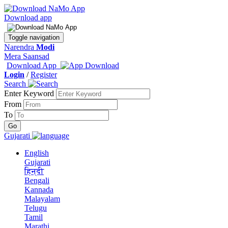
Download app
Toggle navigation
Narendra
Modi
Mera Saansad
Download App
Login
/
Register
Search
Enter Keyword
From
To
Gujarati
English
Gujarati
हिन्दी
Bengali
Kannada
Malayalam
Telugu
Tamil
Marathi