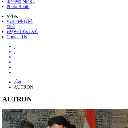
દિગ્ગજો બોલ્યા
Photo Booth
કનેક્ટ
પ્રધાનમંત્રીને
લખો
રાષ્ટ્રની સેવા કરો
Contact Us
હોમ
AUTRON
AUTRON