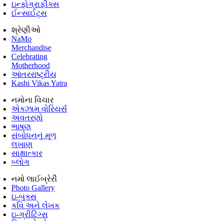
ઇન્ફોગ્રાફીક્સ
ઈન્સાઈટ્સ
શ્રેણીઓ
NaMo
Merchandise
Celebrating
Motherhood
આંતરરાષ્ટ્રીય
Kashi Vikas Yatra
નમોના વિચાર
એક્ઝામ વોરિયર્સ
અવતરણો
ભાષણ
સંબોધનનું મૂળ
લખાણ
સાક્ષાત્કાર
બ્લોગ
નમો લાઈબ્રેરી
Photo Gallery
ઇ-બુક્સ
કવિ અને લેખક
ઇ-ગ્રીટિંગ્સ