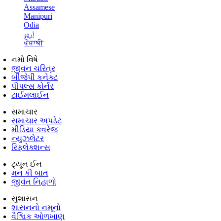
Assamese
Manipuri
Odia
اردو
ਪੰਜਾਬੀ
નમો વિષે
જીવન ચરિત્ર
બીજેપી કનેક્ટ
પીપલ્સ કોર્નર
ટાઈમલાઈન
સમાચાર
સમાચાર અપડેટ
મીડિયા કવરેજ
ન્યુઝલેટર
રિફ્લેક્શન્સ
ટ્યૂન ઈન
મન કી બાત
જીવંત નિહાળો
સુશાસન
શાસનનો નમૂનો
વૈશ્વિક ઓળખાણ