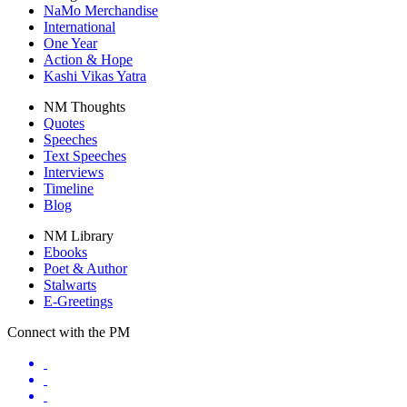
NaMo Merchandise
International
One Year
Action & Hope
Kashi Vikas Yatra
NM Thoughts
Quotes
Speeches
Text Speeches
Interviews
Timeline
Blog
NM Library
Ebooks
Poet & Author
Stalwarts
E-Greetings
Connect with the PM