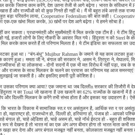
िल करके जितना काम करेंगे, देश उतना तेजी से आगे बढ़ेगा। भारत के संविधान में Fed
 कुछ खास हैं और राज्योंऔ को वो कुछ गिनते ही नहीं थे। मैं भी बहुत लंबे अरसे तक राज्
बहुत बड़ा परिवर्तन लाया, Cooperative Federalism की बात कही। Cooperati
ा एक-एक खंभा मिला करके, 30 खंभों पर देश आगे बढ़ेगा। ये हमने सोचा है।
ि नहीं कर सकता। प्रधानमंत्री और मुख्यैमंत्री ये मिल करके एक टीम है। ये टीम हि
, हजारों लोगों के लिए नौकरी के अवसर मिल गये। हिंदुस्ता न को Steel के क्षेत्र
ोता। मिल करके काम करते हैं तो परिणाम मिलता है। ये टीम इंडिया का सफलता का उद
 लटका हुआ था। “बंग-बंधु” Mujibur Rahman के जमाने से यह काम लटका हुआ थ
कारण हुआ। ममता जी ने, बंगाल की सरकार ने, असम ने, त्रिपुरा ने, मेघालय, 
यीसभा हो या लोकसभा - दोनों सदनों में एक भी मत विरोध में नहीं पड़ा, सब के
केंद्र और राज्यस के साथ मिलकर के चलने का प्रयास का परिणाम यह आज समस्या्ए
 से सुलझाई जा सकती है। और इसलिए हमारी पूरी कोशिश है।
सका परिणाम क्या आया? एक जमाना था जब दिल्लीn सरकार की तिजौरी में देश की
ुस्ता न का Total जो खजाना है उस खजाने का 62% राज्योंक के खजानों में है और
ज्योंप और दिल्लीो मिलकर के करेंगे तभी संभव होता है और इसका यह उदाहरण है। ऐ
मानता हूं कि भारत के विकास में सामाजिक स्त.र पर असंतुलन है, आर्थिक स्त र पर 
हो, महाराष्ट्र हो, राजस्थाेन हो, दिल्ली हो, हरियाणा हो, पंजाब हो - आपको पश्चि
बिहार, चाहे बंगाल हो, चाहे ओडि़शा हो, चाहे असम हो, चाहे नॉर्थ ईस्टव हो - बहुत ही शक्
्यस रूप से देखना है तो भारत मां का एक अंग अगर बीमार होगा तो भारत माता कभी मजब
े खड़ा कर देना और अगर बंगाल मजबूत नहीं बनता, कोलकाता मजबूत नहीं बनता तो ह