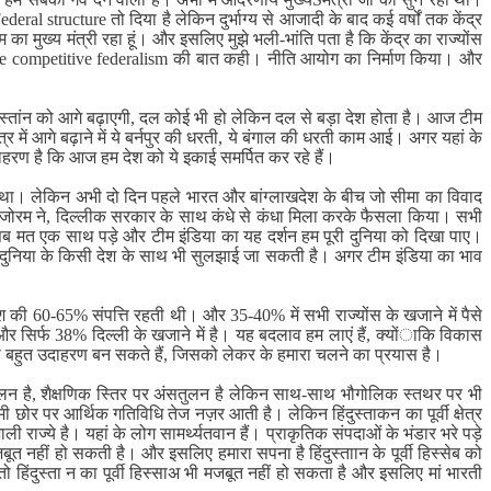
eral structure तो दिया है लेकिन दुर्भाग्य से आजादी के बाद कई वर्षों तक केंद्र
यम का मुख्य मंत्री रहा हूं। और इसलिए मुझे भली-भांति पता है कि केंद्र का राज्योंस
ve competitive federalism की बात कही। नीति आयोग का निर्माण किया। और
ंदुस्तांन को आगे बढ़ाएगी, दल कोई भी हो लेकिन दल से बड़ा देश होता है। आज टीम
 में आगे बढ़ाने में ये बर्नपुर की धरती, ये बंगाल की धरती काम आई। अगर यहां के
ाहरण है कि आज हम देश को ये इकाई समर्पित कर रहे हैं।
ा। लेकिन अभी दो दिन पहले भारत और बांग्लाखदेश के बीच जो सीमा का विवाद
मिजोरम ने, दिल्लीक सरकार के साथ कंधे से कंधा मिला करके फैसला किया। सभी
 सब मत एक साथ पड़े और टीम इंडिया का यह दर्शन हम पूरी दुनिया को दिखा पाए।
ं दुनिया के किसी देश के साथ भी सुलझाई जा सकती है। अगर टीम इंडिया का भाव
 60-65% संपत्ति रहती थी। और 35-40% में सभी राज्योंस के खजाने में पैसे
 सिर्फ 38% दिल्ली के खजाने में है। यह बदलाव हम लाएं हैं, क्योंाकि विकास
से बहुत उदाहरण बन सकते हैं, जिसको लेकर के हमारा चलने का प्रयास है।
असंतुलन है, शैक्षणिक स्तिर पर अंसतुलन है लेकिन साथ-साथ भौगोलिक स्तथर पर भी
मी छोर पर आर्थिक गतिविधि तेज नज़र आती है। लेकिन हिंदुस्ताकन का पूर्वी क्षेत्र
तिशाली राज्ये है। यहां के लोग सामर्थ्यतवान हैं। प्राकृतिक संपदाओं के भंडार भरे पड़े
ूत नहीं हो सकती है। और इसलिए हमारा सपना है हिंदुस्ताान के पूर्वी हिस्सेब को
िंदुस्ता न का पूर्वी हिस्साअ भी मजबूत नहीं हो सकता है और इसलिए मां भारती