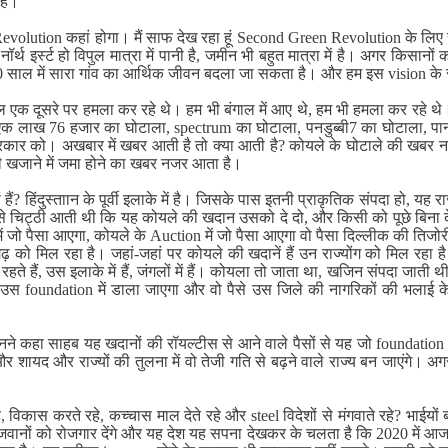
है।
ution कहां होगा। मैं साफ देख रहा हूं Second Green Revolution के लिए सबसे 
 हो, नॉर्थ इर्स्ट‍ हो विपुल मात्रा में पानी है, जमीन भी बहुत मात्रा में है। अगर 
साल में सारा गांव का आर्थिक जीवन बदला जा सकता है। और हम इस vision के सा
 एक दूसरे पर हमला कर रहे थे। हम भी बंगाल में आए थे, हम भी हमला कर रहे थ
लाख 76 हजार का घोटाला, spectrum का घोटाला, पनडुब्बी7 का घोटाला, पानी में
नई सरकार को। अखबार में खबर आती है तो क्या आती है? कोयले के घोटाले की ख
खजाने में जमा होने का खबर नजर आता है।
ैं? हिंदुस्ताान के पूर्वी इलाके में है। जिसके पास इतनी प्राकृतिक संपदा हो, 
े चिट्ठी आती थी कि यह कोयले की खदान उसको दे दो, और किसी को पूछे बिना दे
 जो पैसा आएगा, कोयले के Auction में जो पैसा आएगा वो पैसा दिल्लीक की तिजोरी 
 को मिल रहा है। जहां-जहां पर कोयले की खदानें हैं उन राज्योंग को मिल रहा है।
हते हैं, उस इलाके में हैं, जंगलों में हैं। कोयला तो जाता था, खजिन संपदा जात
स foundation में डाला जाएगा और वो पैसे उस जिले की नागरिकों की भलाई के लिए
उन्होंनने कहा साहब यह खदानों की रॉयल्टीस से आने वाले पैसों से यह जो foundatio
ायद और राज्यों की तुलना में वो तेजी गति से बढ़ने वाले राज्य बन जाएंगे। अगर नीति
है, विकास करते रहे, कच्चास माल देते रहे और steel विदेशों से मंगवाते रहे? भाईय
ौजवानों को रोजगार देंगे और यह देश यह सपना देखकर के चलता है कि 2020 में आ