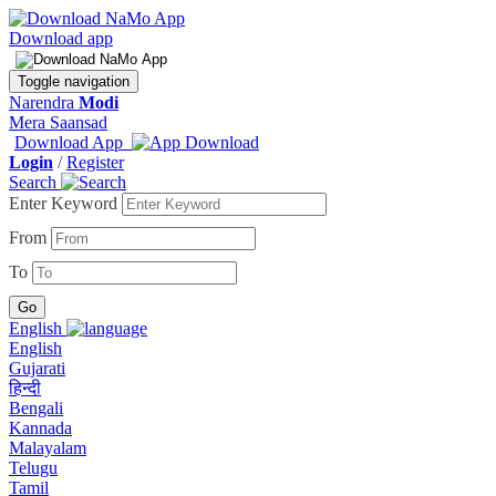
Download app
Toggle navigation
Narendra
Modi
Mera Saansad
Download App
Login
/
Register
Search
Enter Keyword
From
To
English
English
Gujarati
हिन्दी
Bengali
Kannada
Malayalam
Telugu
Tamil