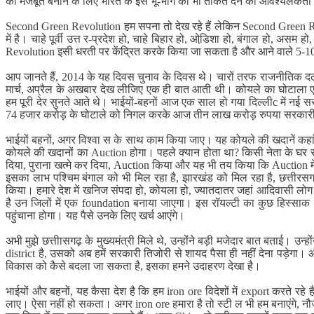
को मजबूत बनाने के लिए भारत के इस भू-भाग को भी ताकत देने की आवश्यलकता 
Second Green Revolution हम सपना तो देख रहे हैं लेकिन Second Green Revol
में है। चाहे पूर्वी उत्त र-प्रदेश हो, चाहे बिहार हो, ओडि़शा हो, बंगाल हो, असम
Revolution इसी धरती पर केंद्रित करके किया जा सकता है और आने वाले 5-10 
आप जानते हैं, 2014 के यह दिवस चुनाव के दिवस थे। चारों तरफ राजनीतिक दल
मार्च, अप्रैल के अखबार देख लीजिए एक ही बात आती थी। कोयले का घोटाला एक 
हम पूरी देर सुनते आते थे। भाईयों-बहनों आज एक साल हो गया दिल्लीc में 
74 हजार करोड़ के घोटाले को निगल करके आज तीन लाख करोड़ रुपया सरकारी 
भाईयों बहनों, अगर विश्वा स के साथ काम किया जाए। यह कोयले की खदानें कहां ह
कोयले की खदानों का Auction होगा। पहले क्यान होता था? किसी नेता के घर स
दिया, पुराना खत्मे कर दिया, Auction किया और यह भी तय किया कि Auction में
इसका लाभ पश्चिम बंगाल को भी मिल रहा है, झारखंड को मिल रहा है, छत्तीरसगढ़
किया। हमारे देश में खनिज संपदा हो, कोयला हो, ज्यातदातर जहां आदिवासी लोग र
है उन जिलों में एक foundation बनाया जाएगा। इस रॉयल्टी का कुछ हिस्साक उ
पहुंचाना होगा। यह पैसे उनके लिए खर्च आएंगे।
अभी मुझे छत्तीासगढ़ के मुख्यमंत्री मिले थे, उन्होंंने बड़ी मजेदार बात बताई। 
district है, उसको अब हमें सरकारी तिजोरी से शायद पैसा ही नहीं देना पड़ेगा। और श
विकास को कैसे बदला जा सकता है, इसका हमने उदाहरण देखा है।
भाईयों और बहनों, यह कैसा देश है कि हम iron ore विदेशों में export करते रहे 
लाए। ऐसा नहीं हो सकता। अगर iron ore हमारा है तो स्टी ल भी हम बनाएंगे, न