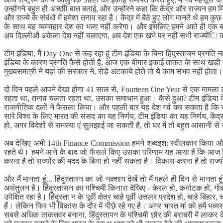
उन्होंगने बहुत ही अच्छीो बात बताई, और उन्होंरने कहा कि केंद्र और राज्यन हम म
और राज्ये के संबंधों में हमेशा तनाव रहा है। केंद्र में बैठे हुए लोग मानते थे हम
के साथ यह व्यमवहार देश का भला नहीं करेगा। और इसलिए हमने आते ही एक 
अब दिल्लीऔ अकेला देश नहीं चलाएगा, अब देश एक खंभे पर नहीं सभी राज्योंि क
टीम इंडिया, मैं Day One से कह रहा हूं टीम इंडिया के बिना हिंदुस्ताचन प्रगत
इंडिया के कारण प्रगति कैसे होती है, आज एक बीमार इकाई ताकत के साथ खड़ी हो गई
मुख्यसमंत्री ने यहां की सरकार ने, रोड़े अटकाये होते तो ये काम संभव नहीं ह
दो दिन पहले आपने देखा होगा 41 साल से, Fourteen One Year से एक मामला
रहता था, तनाव चलता रहता था, उसका समाधान हुआ। कैसे हुआ? टीम इंडिया के 
राजनीतिक दलों ने फैसला लिया। और पहली बार यह देश गर्व कर सकता है कि राज्
सारे विश्व के लिए भारत की संसद का यह निर्णय, टीम इंडिया का यह निर्णय, 
हो, अगर विदेशों से समस्या एं सुलझाई जा सकती है, तो घर में तो बहुत आसानी
अब देखिए अभी 14th Finance Commission हमने शब्दइश: स्वीलकार किया और उ
रहते थे। हमने आने के बाद जो फैसले किए उसका परिणाम यह आया है कि आज हिंद
करना है तो राज्योंर की मदद के बिना हो नहीं सकता है। विकास करना है तो रा
और मैं मानता हूं... हिंदुस्तारन का जो नक्शाय देखें तो मैं पहले ही दिन से 
असंतुलन है। हिंदुस्तासन का पश्चिमी किनारा देखिए - केरल हो, कर्नाटक हो, गोवा 
उपेक्षित रहा है। हिंदुस्ता न के पूर्वी क्षेत्र चाहे पूर्वी उत्तलर प्रदेश हो, चाहे 
हैं। लेकिन फिर भी विकास के दौर में पीछे रहे गए है। अगर भारत मां को हमें भव
सबसे अधिक ताकतवर बनाना, हिंदुस्तापन के पश्चिमी छोर की बराबरी में लाकर क