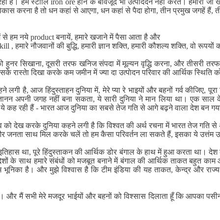
 है। हम स्टीाल iron ore होने के बावजूद भी उत्पाददन नहीं करते। हमारी जो खनि
ास करना है तो धन कहां से आएगा, धन कहां से पैदा होगा, तीन प्रमुख जगहें हैं, तीन
 से हम नये product बनायें, हमारे खजाने में पैसा आता है और
 , हमारे नौजवानों की बुद्धि, हमारी ज्ञान शक्ति, हमारी कौशल्य शक्ति, वो रूपयों
 सिखाना, दूसरी तरफ खनिज संपदा में मूल्यन वृद्धि करना, और तीसरी तरफ, soil h
े रास्तेा दिखा करके कम जमीन में ज्या दा उत्पाेदन परिवार की आर्थिक स्थिति को 
ी है, आज हिंदुस्ताहन दुनिया में, मेरे प्या रे भाइयों और बहनों गर्व कीजिए, पूर
िंदुस्तानन अपनी जगह नहीं बना सकता, ये सारी दुनिया ने मान लिया था। एक साल
े कह रही हैं - भारत आज दुनिया का सबसे तेज गति से आगे बढ़ने वाला देश बन गय
 को देख करके दुनिया कहने लगी है कि विश्वत की अर्थ रचना में भारत तेज गति स
र जनता साथ मिल करके चलें तो हम कैसा परिवर्तन ला सकते हैं, इसका ये उत्तंम 
्यी इतिहास था, पूरे हिंदुस्ताकन की आर्थिक डोर बंगाल के हाथ में हुआ करता था
े देशों के साथ हमारे संबंधों को मजबूत बनाने में बंगाल की आर्थिक ताकत बहुत काम आ
ूनिका है। और मुझे विश्वास है कि टीम इंडिया की यह ताकत, केन्द्र और राज्य 
ूँ। और मैं सभी मेरे मजदूर भाईयों और बहनों को विश्सास दिलाता हूँ कि आपका 