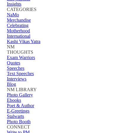
Insights
CATEGORIES
NaMo
Merchandise
Celebrating
Motherhood
International
Kashi Vikas Yatra
NM
THOUGHTS
Exam Warriors
Quotes
Speeches
Text Speeches
Interviews
Blog
NM LIBRARY
Photo Gallery
Ebooks
Poet & Author
E-Greetings
Stalwarts
Photo Booth
CONNECT
Write to PM