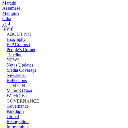
Marathi
Assamese
Manipuri
Odia
اردو
ਪੰਜਾਬੀ
ABOUT NM
Biography
BJP Connect
People’s Corner
Timeline
NEWS
News Updates
Media Coverage
Newsletter
Reflections
TUNE IN
Mann Ki Baat
Watch Live
GOVERNANCE
Governance
Paradigm
Global
Recognition
Infographics