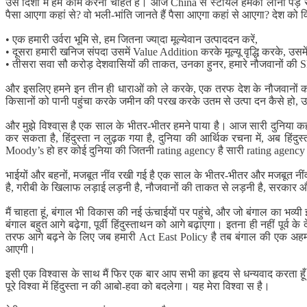
उस दिशा में हम काम करना चाहते हैं। आज China से स्टीयल हमकों लाना पड़ रहा
पैसा आएगा कहां से? वो भली-भांति जानते हैं पैसा आएगा कहां से आएगा? देश को विक
• एक हमारी उर्वरा भूमि से, हम जितना ज्या्दा मूल्येवान उत्पाददन करें,
• दूसरा हमारी खनिज संपदा उसमें Value Addition करके मूल्यू वृद्धि करके, उसमें
• तीसरा सवा सौ करोड़ देशवासियों की ताकत, उनका हुनर, हमारे नौजवानों की Skill
और इसलिए हमने इन तीन ही धाराओं को ले करके, एक तरफ देश के नौजवानों को हुनर
किसानों को पानी पहुंचा करके जमीन की परख करके उतम से उत्पा दन कैसे हो, उसक
और मुझे विश्वा्स है एक साल के भीतर-भीतर हमने पाया है। आज सारी दुनिया कहने लग
कर सकता है, हिंदुस्ता न लुढ़क गया है, दुनिया की आर्थिक रचना में, अब ह
Moody’s हो हर कोई दुनिया की जितनी rating agency है सारी rating agency य
भाईयों और बहनों, मजबूत नींव रखी गई है एक साल के भीतर-भीतर और मजबूत नींव
है, गरीबी के खिलाफ लड़ाई लड़नी है, नौजवानों की ताकत से लड़नी है, सरकार औ
मैं चाहता हूं, बंगाल भी विकास की नई ऊंचाईयों पर पहुंचे, और जो बंगाल का भव
बंगाल बहुत आगे बढ़ेगा, पूर्वी हिंदुस्ताथन को आगे बढ़ाएगा। इतना ही नहीं पूर्व क
तरफ आगे बढ़ने के लिए जब हमारी Act East Policy है तब बंगाल की एक अहम भ
आएगी।
इसी एक विश्वास के साथ मैं फिर एक बार आप सभी का हृदय से धन्यवाद करता ह
पूरे विश्वा में हिंदुस्ता न की आबो-हवा को बदलेगा। यह मेरा विश्वा स है।