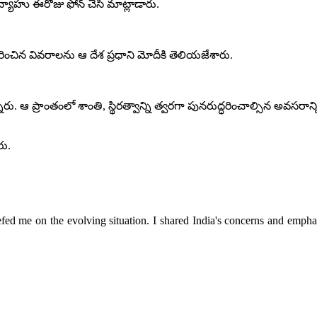
 నెతన్యాహు ఈరోజు ఫోన్ చేసి మాట్లాడారు.
రించిన వివరాలను ఆ దేశ ప్రధాని మోదీకి తెలియజేశారు.
ఆ ప్రాంతంలో శాంతి, స్థిరత్వాన్ని త్వరగా పునరుద్ధరించాల్సిన అవసరాన
రు.
efed me on the evolving situation. I shared India's concerns and emphasi