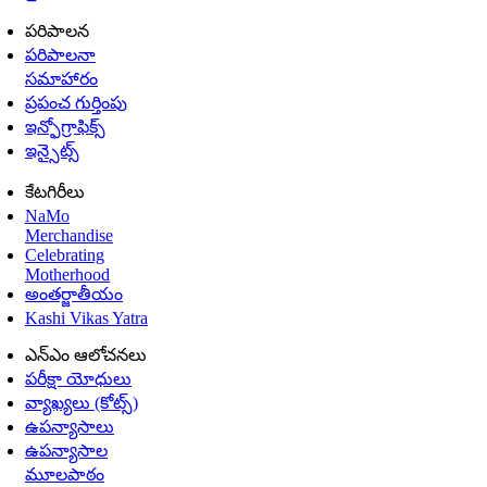
పరిపాలన
పరిపాలనా
సమాహారం
ప్రపంచ గుర్తింపు
ఇన్ఫోగ్రాఫిక్స్
ఇన్సైట్స్
కేటగిరీలు
NaMo
Merchandise
Celebrating
Motherhood
అంతర్జాతీయం
Kashi Vikas Yatra
ఎన్ఎం ఆలోచనలు
పరీక్షా యోధులు
వ్యాఖ్యలు (కోట్స్)
ఉపన్యాసాలు
ఉపన్యాసాల
మూలపాఠం