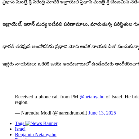
ప్రధాన మంత్రి శ్రీ నరేంద్ర మోదీకి ఇజ్రాయెల్ ప్రధాన మంత్రి శ్రీ బెంజమిన్
ఇజ్రాయెల్, ఇరాన్ మధ్య ఇటీవలి పరిణామాలు, మారుతున్న పరిస్థితుల గు
భారత్‌ తరఫున ఆందోళనను ప్రధాని మోదీ ఆదేశ నాయకుడితో పంచుకున్నారు. 
ఇద్దరు నాయకులు ఒకరికి ఒకరు అందుబాటులో ఉండేందుకు అంగీకరించా
Received a phone call from PM
@netanyahu
of Israel. He bri
region.
— Narendra Modi (@narendramodi)
June 13, 2025
Tags
Israel
Benjamin Netanyahu