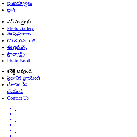
ఇంటర్వ్యూలు
బ్లాగ్
ఎన్ఎం లైబ్రరీ
Photo Gallery
ఈ పుస్తకాలు
కవి & రచయిత
ఈ గ్రీటింగ్స్
స్టాల్వార్ట్స్
Photo Booth
కనెక్ట్ అవ్వండి
ప్రధానికి వ్రాయండి
దేశానికి సేవ
చేయండి
Contact Us