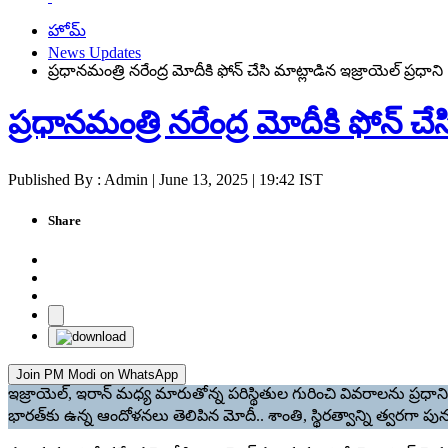
హోమ్
News Updates
ప్రధానమంత్రి నరేంద్ర మోదీకి ఫోన్ చేసి మాట్లాడిన ఇజ్రాయెల్ ప్రధాని
ప్రధానమంత్రి నరేంద్ర మోదీకి ఫోన్ చేస
Published By : Admin | June 13, 2025 | 19:42 IST
Share
Join PM Modi on WhatsApp
ఇజ్రాయెల్, ఇరాన్ మధ్య మారుతోన్న పరిస్థితుల గురించి వివరాలను ప్రధాని 
భారత్‌‌కు ఉన్న ఆందోళనలు తెలిపిన మోదీ.. శాంతి, స్థిరత్వాన్ని త్వరగా పు