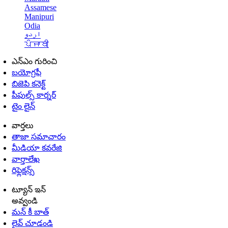
Assamese
Manipuri
Odia
اردو
ਪੰਜਾਬੀ
ఎన్ఎం గురించి
బయోగ్రఫీ
బిజెపి కనెక్ట్
పీపుల్స్ కార్నర్
టైం లైన్
వార్తలు
తాజా సమాచారం
మీడియా కవరేజి
వార్తాలేఖ
రిఫ్లెక్షన్స్
ట్యూన్ ఇన్
అవ్వండి
మన్ కీ బాత్
లైవ్ చూడండి