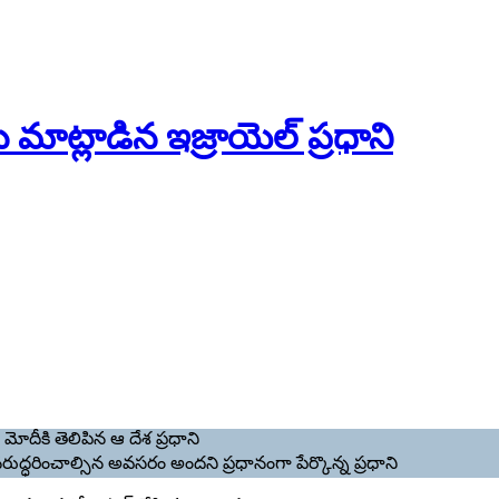
ి మాట్లాడిన ఇజ్రాయెల్ ప్రధాని
మోదీకి తెలిపిన ఆ దేశ ప్రధాని
నరుద్ధరించాల్సిన అవసరం అందని ప్రధానంగా పేర్కొన్న ప్రధాని