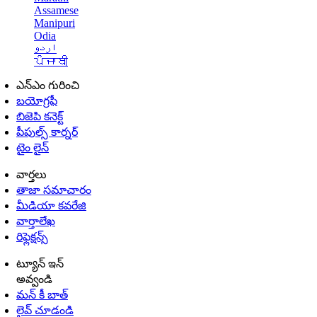
Assamese
Manipuri
Odia
اردو
ਪੰਜਾਬੀ
ఎన్ఎం గురించి
బయోగ్రఫీ
బిజెపి కనెక్ట్
పీపుల్స్ కార్నర్
టైం లైన్
వార్తలు
తాజా సమాచారం
మీడియా కవరేజి
వార్తాలేఖ
రిఫ్లెక్షన్స్
ట్యూన్ ఇన్
అవ్వండి
మన్ కీ బాత్
లైవ్ చూడండి