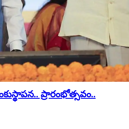
శంకుస్థాపన.. ప్రారంభోత్సవం..