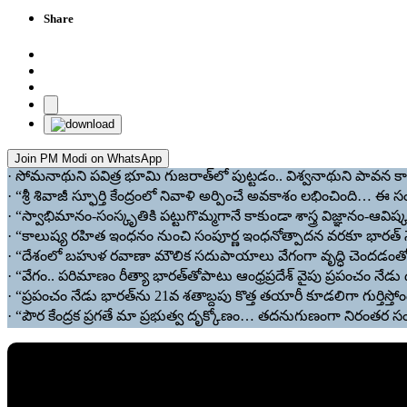
Share
Join PM Modi on WhatsApp
· సోమనాథుని పవిత్ర భూమి గుజరాత్‌లో పుట్టడం.. విశ్వనాథుని పావన కాశీల
· “శ్రీ శివాజీ స్ఫూర్తి కేంద్రంలో నివాళి అర్పించే అవకాశం లభించింది… ఈ
· “స్వాభిమానం-సంస్కృతికి పట్టుగొమ్మగానే కాకుండా శాస్త్ర విజ్ఞానం-ఆవిష
· “కాలుష్య రహిత ఇంధనం నుంచి సంపూర్ణ ఇంధనోత్పాదన వరకూ భారత్‌ నేడు ప
· “దేశంలో బహుళ రవాణా మౌలిక సదుపాయాలు వేగంగా వృద్ధి చెందడంతో
· “వేగం.. పరిమాణం రీత్యా భారత్‌తోపాటు ఆంధ్రప్రదేశ్‌ వైపు ప్రపంచం నేడ
· “ప్రపంచం నేడు భారత్‌ను 21వ శతాబ్దపు కొత్త తయారీ కూడలిగా గుర్తిస్తోం
· “పౌర కేంద్రక ప్రగతే మా ప్రభుత్వ దృక్కోణం… తదనుగుణంగా నిరంతర స