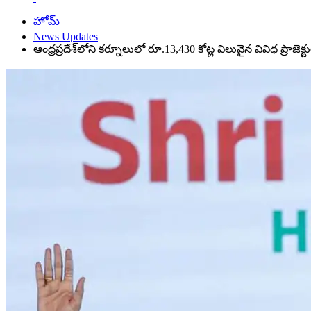
హోమ్
News Updates
ఆంధ్రప్రదేశ్‌లోని కర్నూలులో రూ.13,430 కోట్ల విలువైన వివిధ ప్రాజెక్