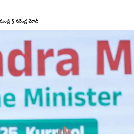
త్రి శ్రీ నరేంద్ర మోదీ