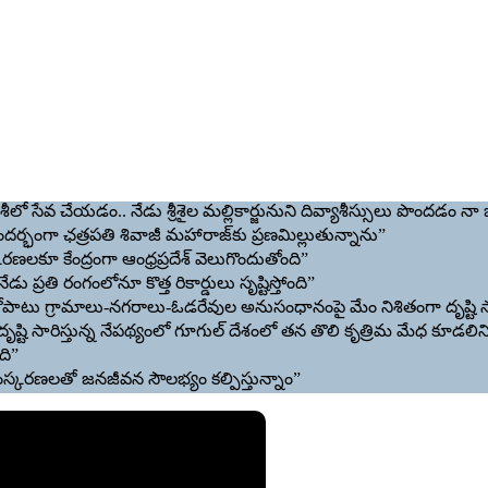
ో సేవ చేయడం.. నేడు శ్రీశైల మల్లికార్జునుని దివ్యాశీస్సులు పొందడం నా 
 సందర్భంగా ఛత్రపతి శివాజీ మహారాజ్‌కు ప్రణమిల్లుతున్నాను”
్కరణలకూ కేంద్రంగా ఆంధ్రప్రదేశ్ వెలుగొందుతోంది”
్రతి రంగంలోనూ కొత్త రికార్డులు సృష్టిస్తోంది”
పాటు గ్రామాలు-నగరాలు-ఓడరేవుల అనుసంధానంపై మేం నిశితంగా దృష్టి 
ు దృష్టి సారిస్తున్న నేపథ్యంలో గూగుల్‌ దేశంలో తన తొలి కృత్రిమ మేధ కూడల
ది”
ంస్కరణలతో జనజీవన సౌలభ్యం కల్పిస్తున్నాం”