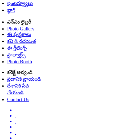
ఇంటర్వ్యూలు
బ్లాగ్
ఎన్ఎం లైబ్రరీ
Photo Gallery
ఈ పుస్తకాలు
కవి & రచయిత
ఈ గ్రీటింగ్స్
స్టాల్వార్ట్స్
Photo Booth
కనెక్ట్ అవ్వండి
ప్రధానికి వ్రాయండి
దేశానికి సేవ
చేయండి
Contact Us