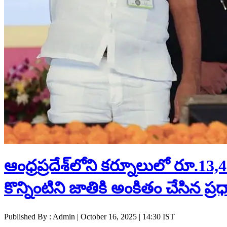
ఆంధ్రప్రదేశ్‌లోని కర్నూలులో రూ.13,43
కొన్నింటిని జాతికి అంకితం చేసిన ప్రధా
Published By : Admin | October 16, 2025 | 14:30 IST