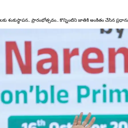
టులకు శంకుస్థాపన.. ప్రారంభోత్సవం.. కొన్నింటిని జాతికి అంకితం చేసిన ప్రధానమం