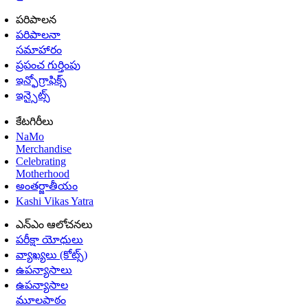
పరిపాలన
పరిపాలనా
సమాహారం
ప్రపంచ గుర్తింపు
ఇన్ఫోగ్రాఫిక్స్
ఇన్సైట్స్
కేటగిరీలు
NaMo
Merchandise
Celebrating
Motherhood
అంతర్జాతీయం
Kashi Vikas Yatra
ఎన్ఎం ఆలోచనలు
పరీక్షా యోధులు
వ్యాఖ్యలు (కోట్స్)
ఉపన్యాసాలు
ఉపన్యాసాల
మూలపాఠం