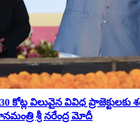
0 కోట్ల విలువైన వివిధ ప్రాజెక్టులకు 
నమంత్రి శ్రీ నరేంద్ర మోదీ