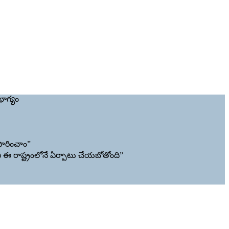
భాగ్యం
సారించాం”
ిని ఈ రాష్ట్రంలోనే ఏర్పాటు చేయబోతోంది”