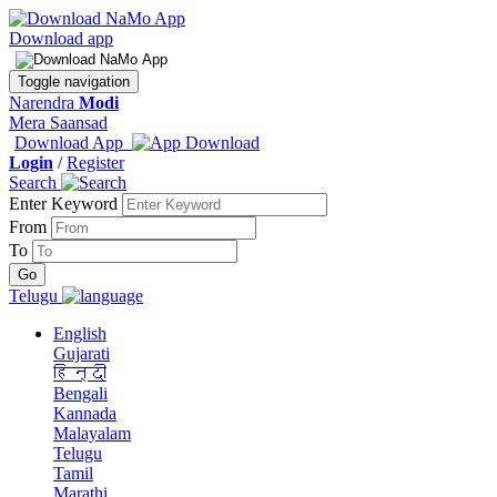
Download app
Toggle navigation
Narendra
Modi
Mera Saansad
Download App
Login
/
Register
Search
Enter Keyword
From
To
Telugu
English
Gujarati
हिन्दी
Bengali
Kannada
Malayalam
Telugu
Tamil
Marathi