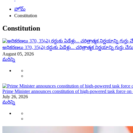
హోమ్
Constitution
Constitution
అధికరణలు 370, 35(ఎ) రద్దుకు ఏడేళ్లు... చరిత్రాత్మక నిర్ణయాన్ని గుర్తు చేసు
August 05, 2026
మరిన్ని
Prime Minister announces constitution of high-powered task force on
July 26, 2026
మరిన్ని