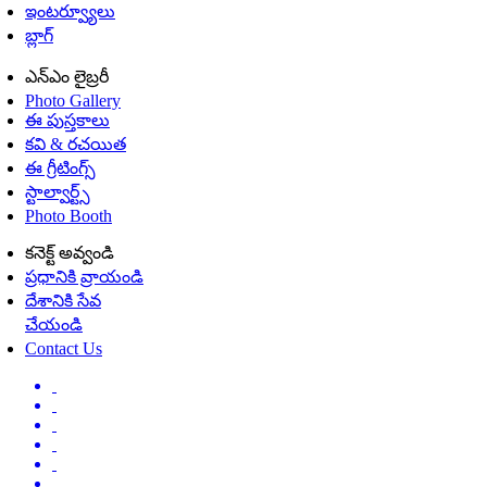
ఇంటర్వ్యూలు
బ్లాగ్
ఎన్ఎం లైబ్రరీ
Photo Gallery
ఈ పుస్తకాలు
కవి & రచయిత
ఈ గ్రీటింగ్స్
స్టాల్వార్ట్స్
Photo Booth
కనెక్ట్ అవ్వండి
ప్రధానికి వ్రాయండి
దేశానికి సేవ
చేయండి
Contact Us