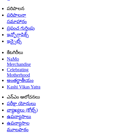
పరిపాలన
పరిపాలనా
సమాహారం
ప్రపంచ గుర్తింపు
ఇన్ఫోగ్రాఫిక్స్
ఇన్సైట్స్
కేటగిరీలు
NaMo
Merchandise
Celebrating
Motherhood
అంతర్జాతీయం
Kashi Vikas Yatra
ఎన్ఎం ఆలోచనలు
పరీక్షా యోధులు
వ్యాఖ్యలు (కోట్స్)
ఉపన్యాసాలు
ఉపన్యాసాల
మూలపాఠం