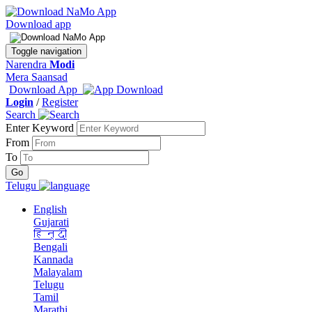
Download app
Toggle navigation
Narendra
Modi
Mera Saansad
Download App
Login
/
Register
Search
Enter Keyword
From
To
Telugu
English
Gujarati
हिन्दी
Bengali
Kannada
Malayalam
Telugu
Tamil
Marathi