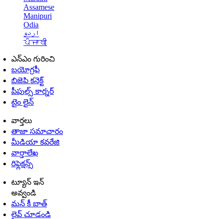
Assamese
Manipuri
Odia
اردو
ਪੰਜਾਬੀ
ఎన్ఎం గురించి
బయోగ్రఫీ
బిజెపి కనెక్ట్
పీపుల్స్ కార్నర్
టైం లైన్
వార్తలు
తాజా సమాచారం
మీడియా కవరేజి
వార్తాలేఖ
రిఫ్లెక్షన్స్
ట్యూన్ ఇన్
అవ్వండి
మన్ కీ బాత్
లైవ్ చూడండి