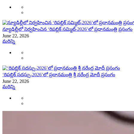
న్యూఢిల్లీలో నిర్వహించిన ‘రిపబ్లిక్‌ సమ్మిట్‌-2026’లో ప్రధానమంత్రి ప్రసంగం
June 22, 2026
మరిన్ని
‘రిపబ్లిక్ సదస్సు-2026’లో ప్రధానమంత్రి శ్రీ నరేంద్ర మోదీ ప్రసంగం
June 22, 2026
మరిన్ని