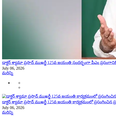
డాక్టర్ శ్యామా ప్రసాద్ ముఖర్జీ 125వ జయంతి సందర్భంగా పీఎం ప్రసంగాన
July 06, 2026
మరిన్ని
డాక్టర్ శ్యామా ప్రసాద్ ముఖర్జీ 125వ జయంతి కార్యక్రమంలో ప్రసంగించిన ప్రధ
July 06, 2026
మరిన్ని