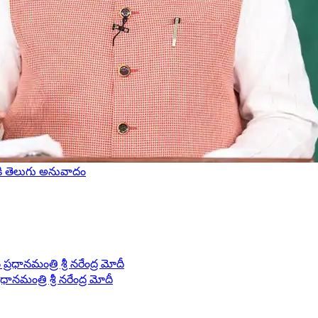
ికి తెలుగు అనువాదం
ానమంత్రి శ్రీ నరేంద్ర మోదీ