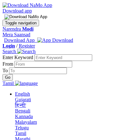
Download app
Toggle navigation
Narendra
Modi
Mera Saansad
Download App
Login
/
Register
Search
Enter Keyword
From
To
Tamil
English
Gujarati
हिन्दी
Bengali
Kannada
Malayalam
Telugu
Tamil
Marathi