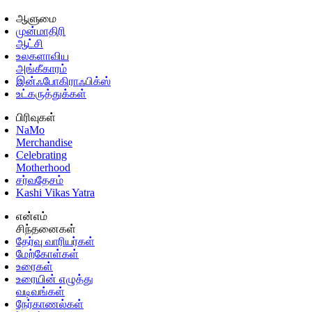
ஆளுமை
முன்மாதிரி
ஆட்சி
உலகளாவிய
அங்கீகாரம்
இன்ஃபோகிராஃபிக்ஸ்
உட்கருத்துக்கள்
பிரிவுகள்
NaMo
Merchandise
Celebrating
Motherhood
சர்வதேசம்
Kashi Vikas Yatra
என்எம்
சிந்தனைகள்
தேர்வு வாரியர்கள்
மேற்கோள்கள்
உரைகள்
உரையின் எழுத்து
வடிவங்கள்
நேர்காணல்கள்