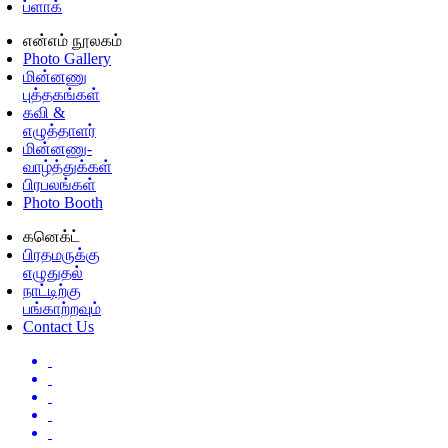
ப்ளாக்
என்எம் நூலகம்
Photo Gallery
மின்னணு
புத்தகங்கள்
கவி &
எழுத்தாளர்
மின்னணு-
வாழ்த்துக்கள்
பிரபலங்கள்
Photo Booth
கனெக்ட்
பிரதமருக்கு
எழுதுதல்
நாட்டிற்கு
பங்காற்றவும்
Contact Us