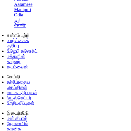
Assamese
Manipuri
Odia
اردو
ਪੰਜਾਬੀ
என்எம் பற்றி
வாழ்க்கைக்
குறிப்பு
பிஜெபி கனெக்ட்
மக்களின்
கார்னர்
டைம்லைன்
செய்தி
தற்போதைய
செய்திகள்
ஊடக பதிப்புகள்
ந்யூஸ்லெட்டர்
பிரதிபலிப்புகள்
இயைந்திடு
மன் கீ பாத்
நேரலையில்
காண்க