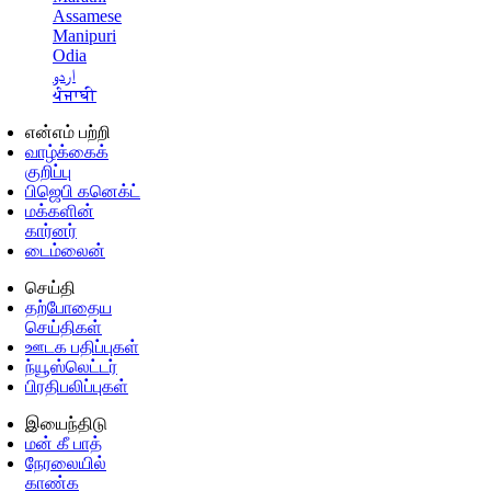
Assamese
Manipuri
Odia
اردو
ਪੰਜਾਬੀ
என்எம் பற்றி
வாழ்க்கைக்
குறிப்பு
பிஜெபி கனெக்ட்
மக்களின்
கார்னர்
டைம்லைன்
செய்தி
தற்போதைய
செய்திகள்
ஊடக பதிப்புகள்
ந்யூஸ்லெட்டர்
பிரதிபலிப்புகள்
இயைந்திடு
மன் கீ பாத்
நேரலையில்
காண்க