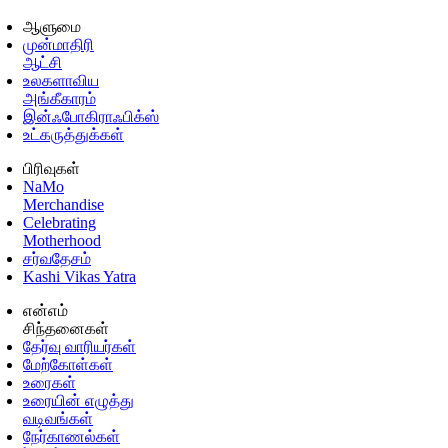
ஆளுமை
முன்மாதிரி
ஆட்சி
உலகளாவிய
அங்கீகாரம்
இன்ஃபோகிராஃபிக்ஸ்
உட்கருத்துக்கள்
பிரிவுகள்
NaMo
Merchandise
Celebrating
Motherhood
சர்வதேசம்
Kashi Vikas Yatra
என்எம்
சிந்தனைகள்
தேர்வு வாரியர்கள்
மேற்கோள்கள்
உரைகள்
உரையின் எழுத்து
வடிவங்கள்
நேர்காணல்கள்