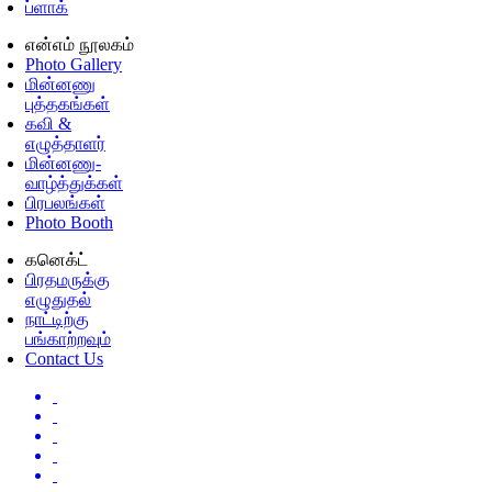
ப்ளாக்
என்எம் நூலகம்
Photo Gallery
மின்னணு
புத்தகங்கள்
கவி &
எழுத்தாளர்
மின்னணு-
வாழ்த்துக்கள்
பிரபலங்கள்
Photo Booth
கனெக்ட்
பிரதமருக்கு
எழுதுதல்
நாட்டிற்கு
பங்காற்றவும்
Contact Us