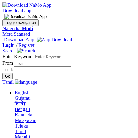
Download app
Toggle navigation
Narendra
Modi
Mera Saansad
Download App
Login
/
Register
Search
Enter Keyword
From
To
Tamil
English
Gujarati
हिन्दी
Bengali
Kannada
Malayalam
Telugu
Tamil
Marathi