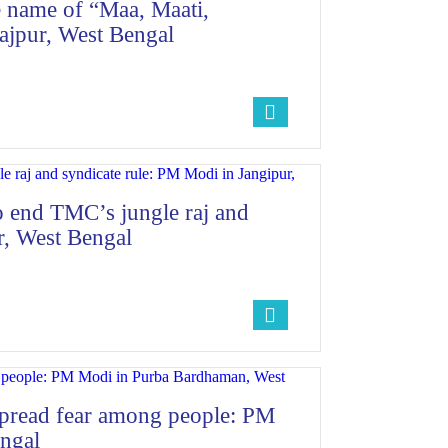
 name of “Maa, Maati,
jpur, West Bengal
to end TMC’s jungle raj and
r, West Bengal
spread fear among people: PM
ngal