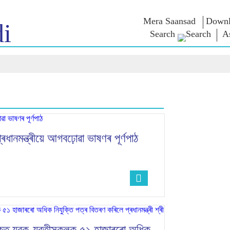
Mera Saansad
Downl
i
Search
A
শাসন
শ্ৰেণীসমূহ
এন এম চিন্ত
শাসন দৃষ্টান্ত
NaMo Merchandise
Exam Warri
ম্প্ৰচাৰ
বিশ্বজোৰা স্বীকৃতি
Celebrating
উক্তি
Motherhood
তথ্যসূচক
ভাষণ
আন্তঃৰাষ্ট্ৰীয়
অন্তৰ্দৃষ্টি
লিখিত ভাষণ
Kashi Vikas Yatra
সাক্ষাৎকাৰ
ব্লগ
ানমন্ত্ৰীয়ে আগবঢ়োৱা ভাষণৰ পূৰ্ণপাঠ
ুক্ত যুৱক-যুৱতীসকলক ৫১ হাজাৰৰো অধিক