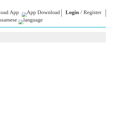
oad App
Login
/
Register
ssamese
াধাৰা
এন এম লাইব্ৰেৰী
সংযুক্ত হওঁক
ors
Photo Gallery
প্ৰধানমন্ত্ৰীলৈ লিখক
ই গ্ৰন্থ
দেশলৈ সেৱা আগবঢ়াওঁক
কবি আৰু লেখক
Contact Us
ই-শুভেচ্ছা
বিখ্যাত ব্যক্তি
Photo Booth