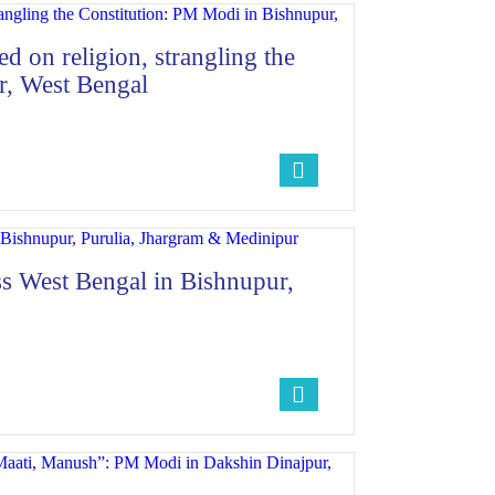
d on religion, strangling the
r, West Bengal
oss West Bengal in Bishnupur,