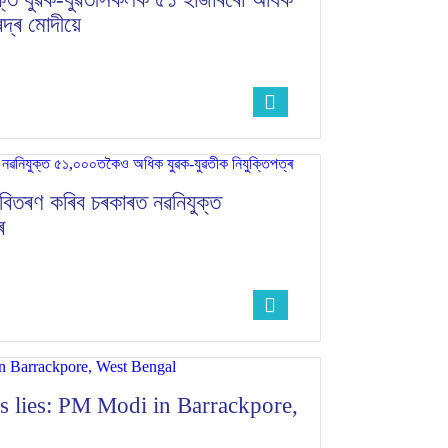
্দ্ৰ মোদীয়ে
 বিতৰণ কৰিব চৰকাৰত নৱনিযুক্ত
ৰ
s lies: PM Modi in Barrackpore,