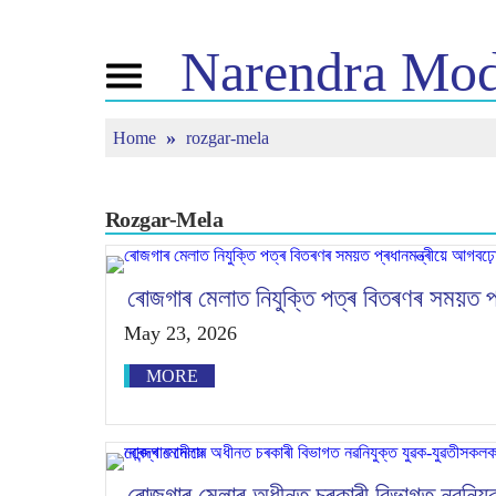
Narendra
Mod
Toggle
navigation
Home
rozgar-mela
এন এমৰ বিষয়ে
বাতৰি
টিউন ইন
জীৱনী
বাতৰি সংযোজন
মন কী বাত
বিজেপি সংযোগ
মিডিয়াত প্ৰকাশিত
পোনপটীয়া স
চাওঁক
জনতাৰ কৰ্ণাৰ
সংবাদপত্ৰিকা
Rozgar-Mela
টাইমলাইন
প্ৰতিফলন
ৰোজগাৰ মেলাত নিযুক্তি পত্ৰ বিতৰণৰ সময়ত প্ৰধ
May 23, 2026
MORE
ৰোজগাৰ মেলাৰ অধীনত চৰকাৰী বিভাগত নৱনিয