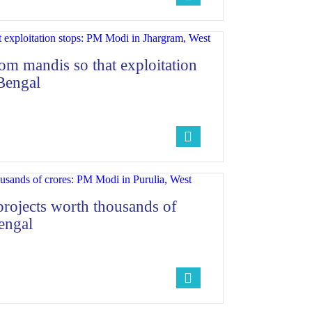
m mandis so that exploitation
Bengal
projects worth thousands of
engal