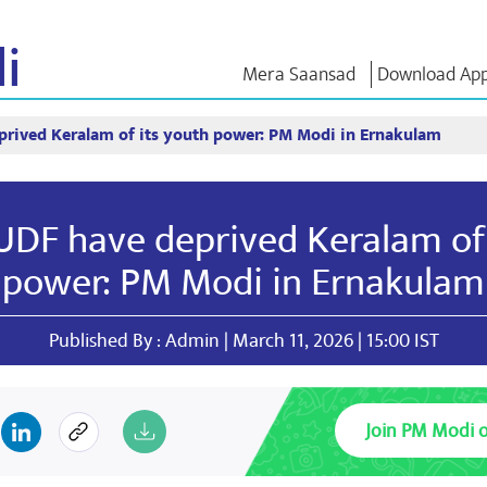
i
Mera Saansad
Download Ap
rived Keralam of its youth power: PM Modi in Ernakulam
IN
GOVERNANCE
CATEGORIES
NM THO
Baat
Governance
NaMo Merchandise
Exam Warri
Paradigm
ve
Celebrating
Quotes
UDF have deprived Keralam of 
Global Recognition
Motherhood
Speeches
Infographics
International
Text Speec
power: PM Modi in Ernakulam
Insights
Kashi Vikas Yatra
Interviews
Blog
Published By : Admin | March 11, 2026 | 15:00 IST
Join PM Modi 