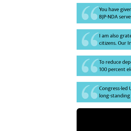
You have give
BJP-NDA serves
I am also grat
citizens. Our 
To reduce depe
100 percent el
Congress-led 
long-standing 