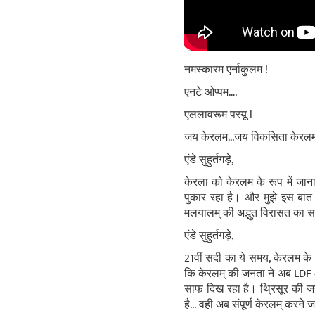
नमस्कारम एर्नाकुलम !
एनटे ओप्पम….
एललावरूम परयू l
जय केरलम...जय विकसिता केरलम.
एंडे सुहुर्तगड़े,
केरला को केरलम के रूप में जान
पुकार रहा है। और मुझे इस बात 
मलयालम् की अद्भुत विरासत का सम
एंडे सुहुर्तगड़े,
21वीं सदी का ये समय, केरलम के 
कि केरलम् की जनता ने अब LDF औ
साफ दिख रहा है। थ्रिसूर की जनत
है... वही अब संपूर्ण केरलम् करने 