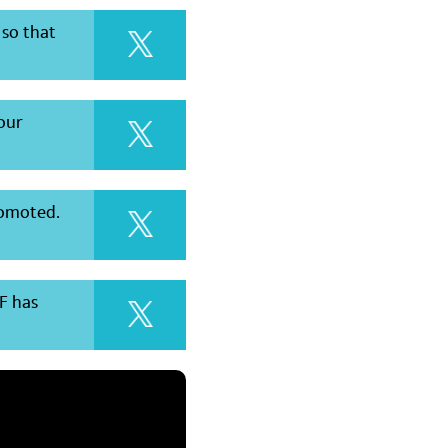
 so that
 our
romoted.
F has