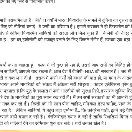
्टम को नए सिरे से विकसित करेंगे।
ी प्राथमिकता है। बीते 11 वर्षों में भारत फिशरीज़ के मामले में दुनिया का दूसरा सब
लिए जो नीतियां बनाईं... ये उसी का परिणाम है। हमारी सरकार ने ही फिशरमेन को
kh से अधिक फिशरमेन साथियों को सस्ता लोन मिल चुका है। बीजेपी की केंद्र
या है। हम ब्लू इकोनॉमी को मजबूत बनाने के लिए कितने गंभीर हैं, उसका एक बड
चा करना चाहता हूं। गल्फ में जो कुछ हो रहा है, उससे आप सभी का चिंतित होना
िन साथियों, आपको याद रखना है, आज देश में बीजेपी- NDA की सरकार है। जब भी ह
पूरी ताकत लगा दी है। इराक में फंसी नर्सों को बचाने की बात हो, या यमन के आतं
त अपने नागरिकों को संकट में अकेला नहीं छोड़ता। फादर एलेक्सिस प्रेम 
्रयास है कि युद्ध के हालात में फंसे भारतीयों को सुरक्षा मिले, हरसंभव सुविधा मिल
रे देश के नागरिकों का पूरा ध्यान रख रही हैं। मैं उन सभी सरकारों का भी आभारी हूं
उनकी मदद कर रहे हैं। किसी को भी खान-पीना चाहिए, मेडिकल हेल्प चाहिए, रहने के
ा है। लेकिन साथियों, ये बहुत बड़ा दुर्भाग्य है... कि कांग्रेस पार्टी, इतने बड़े व
साने वाले बयान दे रही है। गैरजिम्मेदार बयान दे रही है ताकि स्थितियां बिगड़ जाए
दी को गालियां देने का अभियान शुरु कर सकें। यही उनका खेल है।