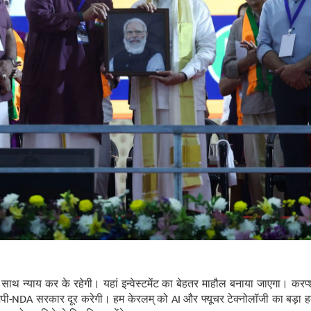
 साथ न्याय कर के रहेगी। यहां इन्वेस्टमेंट का बेहतर माहौल बनाया जाएगा। करप्
ेपी-NDA सरकार दूर करेगी। हम केरलम् को AI और फ्यूचर टेक्नोलॉजी का बड़ा हब