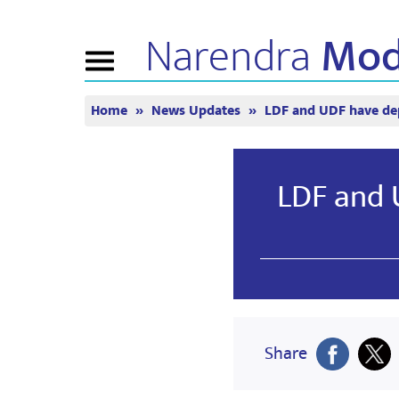
Narendra
Mod
Toggle
navigation
Home
News Updates
LDF and UDF have dep
ABOUT NM
NEWS
TUNE 
Biography
News Updates
Mann Ki 
BJP Connect
Media Coverage
Watch Li
LDF and 
People’s Corner
Newsletter
Timeline
Reflections
Share