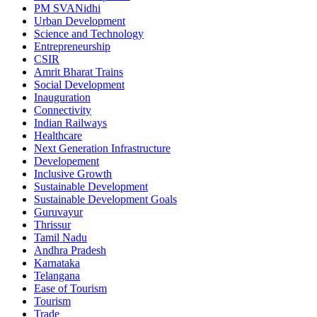
PM SVANidhi
Urban Development
Science and Technology
Entrepreneurship
CSIR
Amrit Bharat Trains
Social Development
Inauguration
Connectivity
Indian Railways
Healthcare
Next Generation Infrastructure
Developement
Inclusive Growth
Sustainable Development
Sustainable Development Goals
Guruvayur
Thrissur
Tamil Nadu
Andhra Pradesh
Karnataka
Telangana
Ease of Tourism
Tourism
Trade