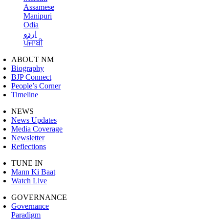
Assamese
Manipuri
Odia
اردو
ਪੰਜਾਬੀ
ABOUT NM
Biography
BJP Connect
People’s Corner
Timeline
NEWS
News Updates
Media Coverage
Newsletter
Reflections
TUNE IN
Mann Ki Baat
Watch Live
GOVERNANCE
Governance
Paradigm