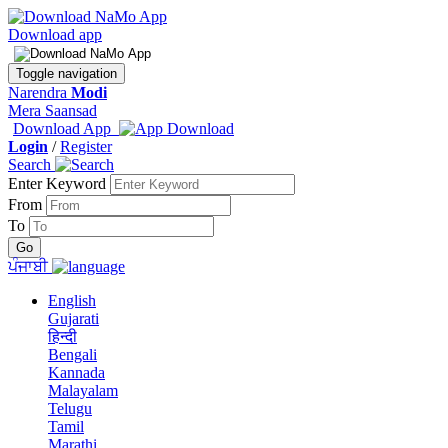
Download app
Toggle navigation
Narendra
Modi
Mera Saansad
Download App
Login
/
Register
Search
Enter Keyword
From
To
ਪੰਜਾਬੀ
English
Gujarati
हिन्दी
Bengali
Kannada
Malayalam
Telugu
Tamil
Marathi