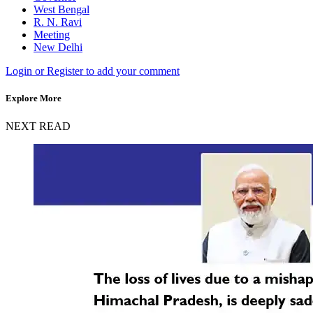
West Bengal
R. N. Ravi
Meeting
New Delhi
Login or Register to add your comment
Explore More
NEXT READ