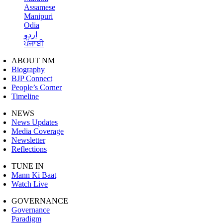
Assamese
Manipuri
Odia
اردو
ਪੰਜਾਬੀ
ABOUT NM
Biography
BJP Connect
People’s Corner
Timeline
NEWS
News Updates
Media Coverage
Newsletter
Reflections
TUNE IN
Mann Ki Baat
Watch Live
GOVERNANCE
Governance
Paradigm