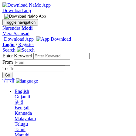
Download app
Toggle navigation
Narendra
Modi
Mera Saansad
Download App
Login
/
Register
Search
Enter Keyword
From
To
ਪੰਜਾਬੀ
English
Gujarati
हिन्दी
Bengali
Kannada
Malayalam
Telugu
Tamil
Marathi