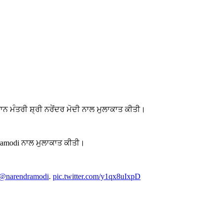
ਧਾਨ ਮੰਤਰੀ ਸ਼੍ਰੀ ਨਰੇਂਦਰ ਮੋਦੀ ਨਾਲ ਮੁਲਾਕਾਤ ਕੀਤੀ।
dramodi ਨਾਲ ਮੁਲਾਕਾਤ ਕੀਤੀ।
@narendramodi
.
pic.twitter.com/y1qx8uIxpD