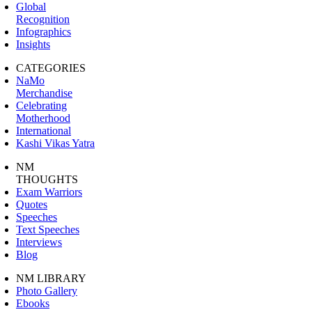
Global
Recognition
Infographics
Insights
CATEGORIES
NaMo
Merchandise
Celebrating
Motherhood
International
Kashi Vikas Yatra
NM
THOUGHTS
Exam Warriors
Quotes
Speeches
Text Speeches
Interviews
Blog
NM LIBRARY
Photo Gallery
Ebooks