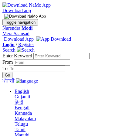
Download app
Toggle navigation
Narendra
Modi
Mera Saansad
Download App
Login
/
Register
Search
Enter Keyword
From
To
ਪੰਜਾਬੀ
English
Gujarati
हिन्दी
Bengali
Kannada
Malayalam
Telugu
Tamil
Marathi