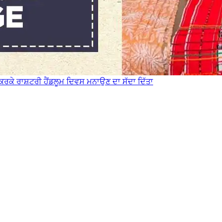
ਤ ਕਰਕੇ ਰਾਸ਼ਟਰੀ ਹੈਂਡਲੂਮ ਦਿਵਸ ਮਨਾਉਣ ਦਾ ਸੱਦਾ ਦਿੱਤਾ