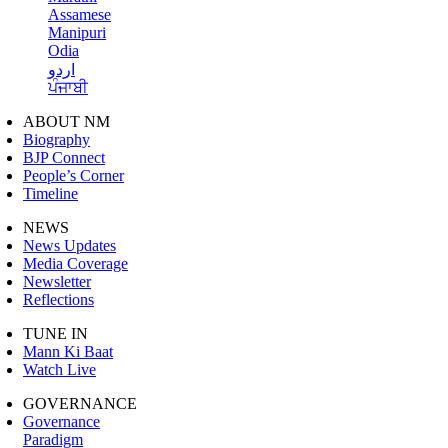
Assamese
Manipuri
Odia
اردو
ਪੰਜਾਬੀ
ABOUT NM
Biography
BJP Connect
People’s Corner
Timeline
NEWS
News Updates
Media Coverage
Newsletter
Reflections
TUNE IN
Mann Ki Baat
Watch Live
GOVERNANCE
Governance
Paradigm