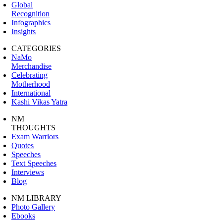
Global
Recognition
Infographics
Insights
CATEGORIES
NaMo
Merchandise
Celebrating
Motherhood
International
Kashi Vikas Yatra
NM
THOUGHTS
Exam Warriors
Quotes
Speeches
Text Speeches
Interviews
Blog
NM LIBRARY
Photo Gallery
Ebooks