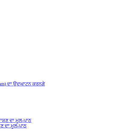
apam) ਦਾ ਉਦਘਾਟਨ ਕਰਨਗੇ
਼ਣ ਦਾ ਮੂਲ-ਪਾਠ