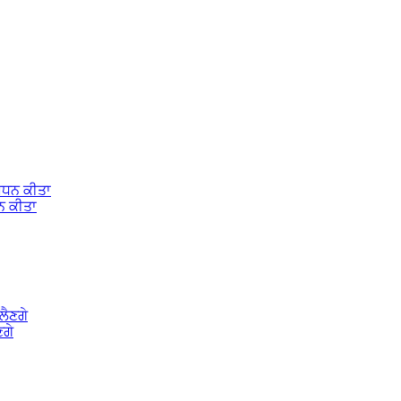
ਧਨ ਕੀਤਾ
ਣਗੇ