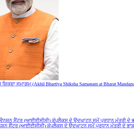
ਤੀਯ ਸ਼ਿਕਸ਼ਾ ਸਮਾਗਮ (Akhil Bhartiya Shiksha Samagam at Bharat Mand
ੈਨਸ਼ਨ ਸੈਂਟਰ (ਆਈਈਸੀਸੀ) ਕੰਪਲੈਕਸ ਦੇ ਉਦਘਾਟਨ ਸਮੇਂ ਪ੍ਰਧਾਨ ਮੰਤਰੀ ਦੇ ਭਾਸ