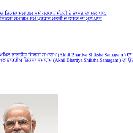
ਸ਼ਿਕਸ਼ਾ ਸਮਾਗਮ ਸਮੇਂ ਪ੍ਰਧਾਨ ਮੰਤਰੀ ਦੇ ਭਾਸ਼ਣ ਦਾ ਮੂਲ-ਪਾਠ
 ਅਖਿਲ ਭਾਰਤੀਯ ਸ਼ਿਕਸ਼ਾ ਸਮਾਗਮ (Akhil Bhartiya Shiksha Samagam ) ਦਾ 