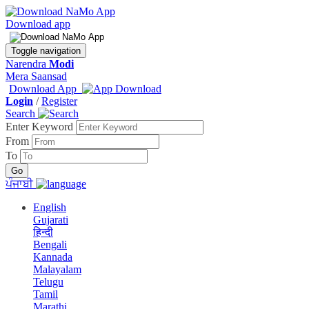
Download app
Toggle navigation
Narendra
Modi
Mera Saansad
Download App
Login
/
Register
Search
Enter Keyword
From
To
ਪੰਜਾਬੀ
English
Gujarati
हिन्दी
Bengali
Kannada
Malayalam
Telugu
Tamil
Marathi