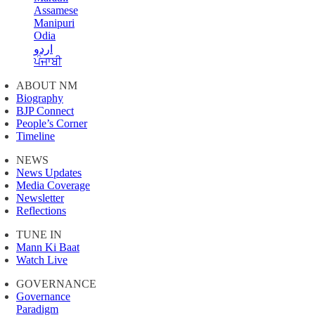
Assamese
Manipuri
Odia
اردو
ਪੰਜਾਬੀ
ABOUT NM
Biography
BJP Connect
People’s Corner
Timeline
NEWS
News Updates
Media Coverage
Newsletter
Reflections
TUNE IN
Mann Ki Baat
Watch Live
GOVERNANCE
Governance
Paradigm