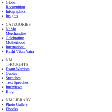
Global
Recognition
Infographics
Insights
CATEGORIES
NaMo
Merchandise
Celebrating
Motherhood
International
Kashi Vikas Yatra
NM
THOUGHTS
Exam Warriors
Quotes
Speeches
Text Speeches
Interviews
Blog
NM LIBRARY
Photo Gallery
Ebooks