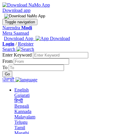
Download app
Toggle navigation
Narendra
Modi
Mera Saansad
Download App
Login
/
Register
Search
Enter Keyword
From
To
ਪੰਜਾਬੀ
English
Gujarati
हिन्दी
Bengali
Kannada
Malayalam
Telugu
Tamil
Marathi