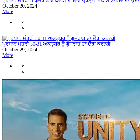
ਪ੍ਰਧਾਨ ਮੰਤਰੀ ਨੇ ਗੁਜਰਾਤ ਦੇ ਕੇਵਡੀਆ ਵਿੱਚ ਪ੍ਰਮੁੱਖ ਵਿਕਾਸ ਕਾਰਜਾਂ ਦਾ ਉ
October 30, 2024
More
ਪ੍ਰਧਾਨ ਮੰਤਰੀ 30-31 ਅਕਤੂਬਰ ਨੂੰ ਗੁਜਰਾਤ ਦਾ ਦੌਰਾ ਕਰਨਗੇ
October 29, 2024
More