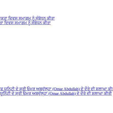
ਕਤਾ ਦਿਵਸ ਸਮਾਗਮ ਨੂੰ ਸੰਬੋਧਨ ਕੀਤਾ
ਨਿਟੀ ਦੇ ਸ਼੍ਰੀ ਓਮਰ ਅਬਦੁੱਲ੍ਹਾ (Omar Abdullah) ਦੇ ਦੌਰੇ ਦੀ ਸ਼ਲਾਘਾ ਕੀਤੀ