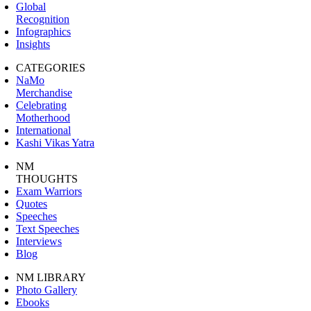
Global
Recognition
Infographics
Insights
CATEGORIES
NaMo
Merchandise
Celebrating
Motherhood
International
Kashi Vikas Yatra
NM
THOUGHTS
Exam Warriors
Quotes
Speeches
Text Speeches
Interviews
Blog
NM LIBRARY
Photo Gallery
Ebooks