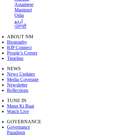
Assamese
Manipuri
Odia
اردو
ਪੰਜਾਬੀ
ABOUT NM
Biography
BJP Connect
People’s Corner
Timeline
NEWS
News Updates
Media Coverage
Newsletter
Reflections
TUNE IN
Mann Ki Baat
Watch Live
GOVERNANCE
Governance
Paradigm