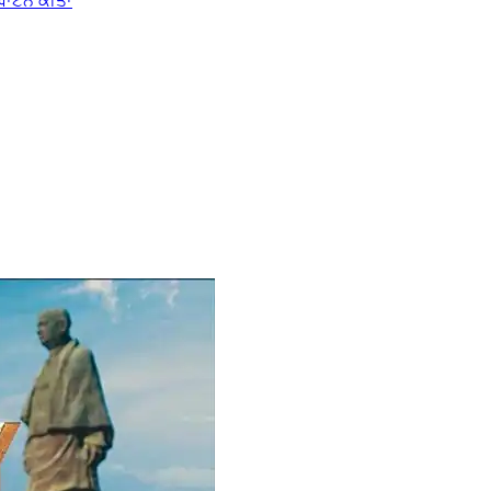
ਦਘਾਟਨ ਕੀਤਾ