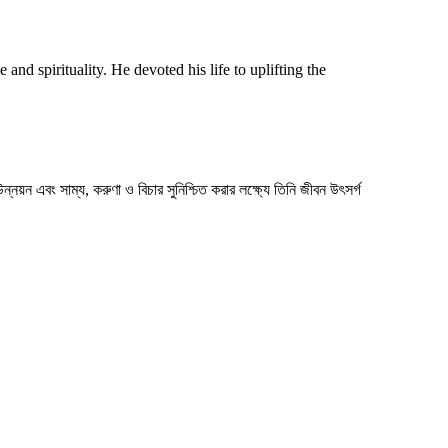
and spirituality. He devoted his life to uplifting the
্নয়ন এবং সাম্য, করুণা ও বিচার সুনিশ্চিত করার লক্ষ্যে তিনি জীবন উৎসর্গ