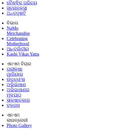
ବୈଶ୍ଵିକ ପରିଚୟ
ସୂଚନାନକ୍ସା
ଅନ୍ତଦୃଷ୍ଟି
ବିଭାଗ
NaMo
Merchandise
Celebrating
Motherhood
ଆନ୍ତର୍ଜାତୀୟ
Kashi Vikas Yatra
ଏନଏମ ବିଚାର
ପରୀକ୍ଷା
ୱାରିୟାର
ଉଦ୍ଧୃତାଂଶ
ଅଭିଭାଷଣ
ଅଭିଭାଷଣର
ମୂଳପାଠ
ସାକ୍ଷାତକାର
ବ୍ଳଗ୍ସ
ଏନଏମ
ଲାଇବ୍ରେରୀ
Photo Gallery