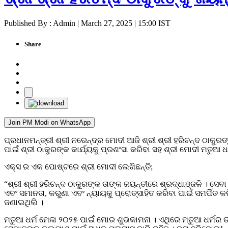
Published By : Admin | March 27, 2025 | 15:00 IST
Share
Join PM Modi on WhatsApp
ପ୍ରଧାନମନ୍ତ୍ରୀ ଶ୍ରୀ ନରେନ୍ଦ୍ର ମୋଦୀ ଆଜି ଶ୍ରୀ ଶ୍ରୀ ହରିଚନ୍ଦ ଠାକୁର
ପାଇଁ ଶ୍ରୀ ଠାକୁରଙ୍କ କାର୍ଯ୍ୟକୁ ପ୍ରଶଂସା କରିବା ସହ ଶ୍ରୀ ମୋଦୀ ମତୁଆ 
ଏକ୍ସ ର ଏକ ପୋଷ୍ଟରେ ଶ୍ରୀ ମୋଦୀ ଲେଖିଛନ୍ତି;
“ଶ୍ରୀ ଶ୍ରୀ ହରିଚନ୍ଦ ଠାକୁରଙ୍କ ତାଙ୍କ ଜୟନ୍ତୀରେ ଶ୍ରଦ୍ଧାଞ୍ଜଳି । ସ
ଏବଂ ସମାନତା, କରୁଣା ଏବଂ ନ୍ୟାୟକୁ ପ୍ରୋତ୍ସାହିତ କରିବା ପାଇଁ ସମର୍ପିତ କ
ଜଣାଇଥିଲି ।
ମତୁଆ ଧର୍ମ ମେଳା ୨୦୨୫ ପାଇଁ ମୋର ଶୁଭକାମନା । ଏଥିରେ ମତୁଆ ଧର୍ମର 