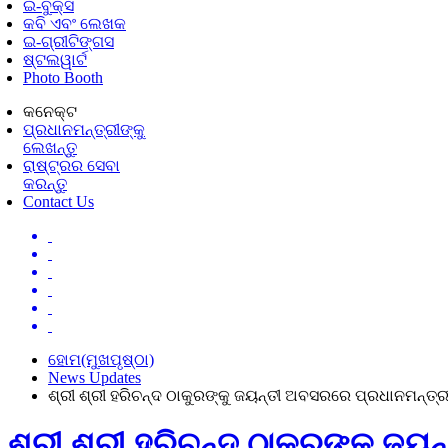
ଇ-ବୁକ୍ସ
କବି ଏବଂ ଲେଖକ
ଇ-ଗ୍ରୀଟିଙ୍ଗସ
ଷ୍ଟଲୱାର୍ଟ
Photo Booth
କନେକ୍ଟ
ପ୍ରଧାନମନ୍ତ୍ରୀଙ୍କୁ
ଲେଖନ୍ତୁ
ରାଷ୍ଟ୍ରର ସେବା
କରନ୍ତୁ
Contact Us
ହୋମ(ମୁଖପୃଷ୍ଠା)
News Updates
ଶ୍ରୀ ଶ୍ରୀ ହରିଚନ୍ଦ ଠାକୁରଙ୍କୁ ଜୟନ୍ତୀ ଅବସରରେ ପ୍ରଧାନମନ୍ତ୍ରୀ
ଶ୍ରୀ ଶ୍ରୀ ହରିଚନ୍ଦ ଠାକୁରଙ୍କୁ ଜୟ