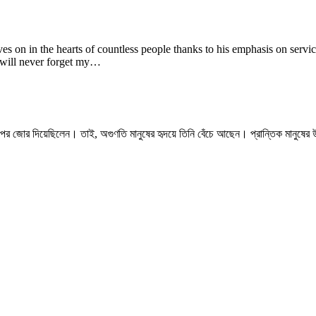
 on in the hearts of countless people thanks to his emphasis on service 
I will never forget my…
ার ওপর জোর দিয়েছিলেন। তাই, অগুণতি মানুষের হৃদয়ে তিনি বেঁচে আছেন। প্রান্তিক মানুষের উন