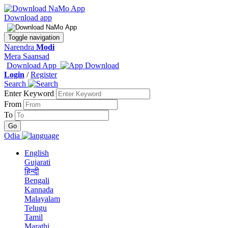
Download app
Toggle navigation
Narendra
Modi
Mera Saansad
Download App
Login
/
Register
Search
Enter Keyword
From
To
Odia
English
Gujarati
हिन्दी
Bengali
Kannada
Malayalam
Telugu
Tamil
Marathi