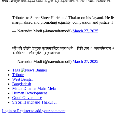
ସେମାନଙ୍କ କଲ୍ୟାଣ ପାଇଁ ଅଧିକ ପ୍ରୟାସ ଜାରି ରହିବ । ଜୟ ହରିବୋଲ!
Tributes to Shree Shree Harichand Thakur on his Jayanti. He lives
marginalised and promoting equality, compassion and justice. 
— Narendra Modi (@narendramodi)
March 27, 2025
শ্রী শ্রী হরিচাঁদ ঠাকুরের জন্মজয়ন্তীতে শ্রদ্ধাঞ্জলি। তিনি সেবা ও আধ্যাত্মিকত
করেছিলেন। তাঁর প্রতি শ্রদ্ধাজ্ঞাপনের…
— Narendra Modi (@narendramodi)
March 27, 2025
Tags
Tribute
West Bengal
Bangladesh
Matua Dharma Maha Mela
Human Development
Good Governance
Sri Sri Harichand Thakur Ji
Login or Register to add your comment