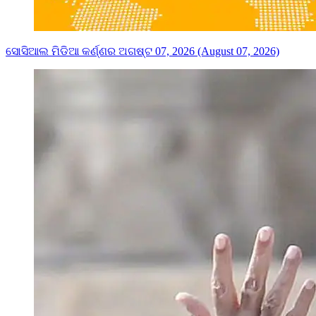
ସୋସିଆଲ ମିଡିଆ କର୍ଣ୍ଣର ଅଗଷ୍ଟ 07, 2026 (August 07, 2026)