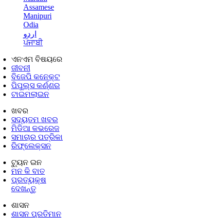
Assamese
Manipuri
Odia
اردو
ਪੰਜਾਬੀ
ଏନଏମ ବିଷୟରେ
ଜୀବନୀ
ବିଜେପି କନେକ୍ଟ
ପିପୁଲ୍ସ କର୍ଣ୍ଣର
ଟାଇମଲାଇନ
ଖବର
ସଦ୍ୟତମ ଖବର
ମିଡିଆ କଭରେଜ
ସମାଚାର ପତ୍ରିକା
ରିଫ୍ଲେକ୍ସନ
ଟ୍ୟୁନ ଇନ
ମନ କି ବାତ
ପ୍ରତ୍ୟକ୍ଷ
ଦେଖନ୍ତୁ
ଶାସନ
ଶାସନ ପ୍ରତିମାନ