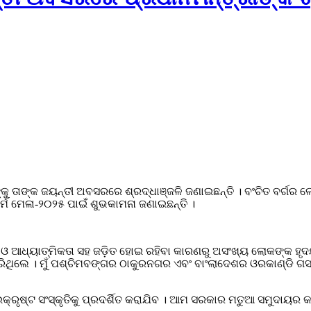
ଙ୍କୁ ତାଙ୍କ ଜୟନ୍ତୀ ଅବସରରେ ଶ୍ରଦ୍ଧାଞ୍ଜଳି ଜଣାଇଛନ୍ତି । ବଂଚିତ ବର୍ଗର 
ଧର୍ମ ମେଳା-୨୦୨୫ ପାଇଁ ଶୁଭକାମନା ଜଣାଇଛନ୍ତି ।
େବା ଓ ଆଧ୍ୟାତ୍ମିକତା ସହ ଜଡ଼ିତ ହୋଇ ରହିବା କାରଣରୁ ଅସଂଖ୍ୟ ଲୋକଙ୍କ ହୃ
ରିଥିଲେ । ମୁଁ ପଶ୍ଚିମବଙ୍ଗର ଠାକୁରନଗର ଏବଂ ବାଂଲାଦେଶର ଓରକାଣ୍ଡି ଗସ୍ତକୁ 
ଉକ୍ରୃଷ୍ଟ ସଂସ୍କୃତିକୁ ପ୍ରଦର୍ଶିତ କରାଯିବ । ଆମ ସରକାର ମତୁଆ ସମୁଦା