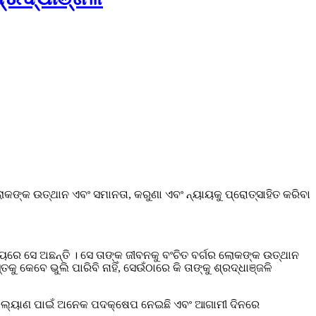
ଲୋକଙ୍କ ଉତ୍ଥାନ ଏବଂ ସମାନତା, କରୁଣା ଏବଂ ନ୍ୟାୟକୁ ପ୍ରୋତ୍ସାହିତ କରିବା
ଦୟରେ ସେ ଅଛନ୍ତି । ସେ ତାଙ୍କ ଜୀବନକୁ ବଂଚିତ ବର୍ଗର ଲୋକଙ୍କ ଉତ୍ଥାନ
କେବେ ଭୁଲି ପାରିବି ନାହିଁ, ସେଉଁଠାରେ କି ତାଙ୍କୁ ଶ୍ରଦ୍ଧାଞ୍ଜଳି
ୟର କଲ୍ୟାଣ ପାଇଁ ଅନେକ ପଦକ୍ଷେପ ନେଇଛି ଏବଂ ଆଗାମୀ ଦିନରେ