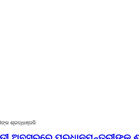
ଙ୍କ ଶ୍ରଦ୍ଧାଞ୍ଜଳି
ନ୍ତୀ ଅବସରରେ ପ୍ରଧାନମନ୍ତ୍ରୀଙ୍କ ଶ