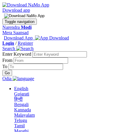
Download app
Toggle navigation
Narendra
Modi
Mera Saansad
Download App
Login
/
Register
Search
Enter Keyword
From
To
Odia
English
Gujarati
हिन्दी
Bengali
Kannada
Malayalam
Telugu
Tamil
Marathi