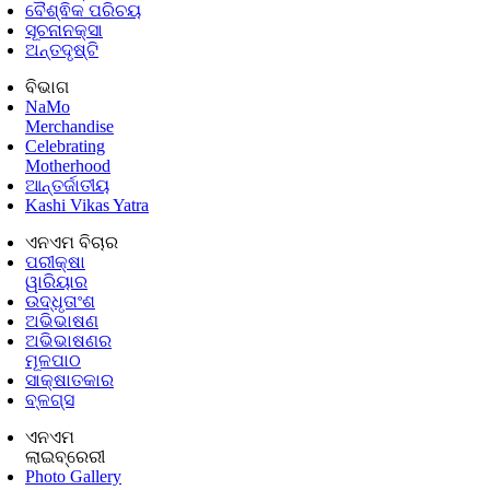
ବୈଶ୍ଵିକ ପରିଚୟ
ସୂଚନାନକ୍ସା
ଅନ୍ତଦୃଷ୍ଟି
ବିଭାଗ
NaMo
Merchandise
Celebrating
Motherhood
ଆନ୍ତର୍ଜାତୀୟ
Kashi Vikas Yatra
ଏନଏମ ବିଚାର
ପରୀକ୍ଷା
ୱାରିୟାର
ଉଦ୍ଧୃତାଂଶ
ଅଭିଭାଷଣ
ଅଭିଭାଷଣର
ମୂଳପାଠ
ସାକ୍ଷାତକାର
ବ୍ଳଗ୍ସ
ଏନଏମ
ଲାଇବ୍ରେରୀ
Photo Gallery