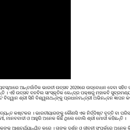
ବସ୍ଥାରେ ଆନ୍ତର୍ଜାତିକ ଭାରତୀ ଉତ୍ସବ 2020ରେ ଉଦ୍‌ବୋଧନ ଦେବା ସହିତ ପ୍ର
ନ୍ତି । ଏହି ଉତ୍ସବ ବନବିଲ ସାଂସ୍କୃତିକ କେନ୍ଦ୍ର ପକ୍ଷରୁ ମହାକବି ସୁବ୍
ୱାନ ଶ୍ରୀ ସିନି ବିଶ୍ୱନାଥନ୍‌ଙ୍କୁ ପ୍ରଧାନମନ୍ତ୍ରୀ ଅଭିନନ୍ଦନ ଜ୍ଞାପନ କରି
୍ୟନ୍ତ କଷ୍ଟକର । ଭାରତୀୟାରଙ୍କୁ କୌଣସି ଏକ ନିର୍ଦ୍ଦିଷ୍ଟ ବୃତ୍ତି ବା ପରି
ମୀ, ମାନବବାଦୀ ଓ ଆହୁରି ଅନେକ କିଛି ଥିଲେ ବୋଲି ଶ୍ରୀ ମୋଦୀ କହିଛନ୍ତି ।
୍କୁ ଆଶ୍ଚର୍ଯ୍ୟାନ୍ୱିତ କରେ । ତାଙ୍କ ଦର୍ଶନ ଓ ଜୀବନୀ ସଂପର୍କରେ ଅନେକ କିଛ