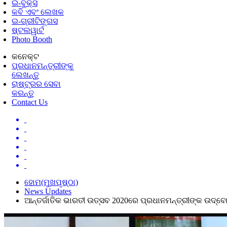
ଇ-ବୁକ୍ସ
କବି ଏବଂ ଲେଖକ
ଇ-ଗ୍ରୀଟିଙ୍ଗସ
ଷ୍ଟଲୱାର୍ଟ
Photo Booth
କନେକ୍ଟ
ପ୍ରଧାନମନ୍ତ୍ରୀଙ୍କୁ
ଲେଖନ୍ତୁ
ରାଷ୍ଟ୍ରର ସେବା
କରନ୍ତୁ
Contact Us
ହୋମ(ମୁଖପୃଷ୍ଠା)
News Updates
ଆନ୍ତର୍ଜାତିକ ଭାରତୀ ଉତ୍ସବ 2020ରେ ପ୍ରଧାନମନ୍ତ୍ରୀଙ୍କ ଉଦ୍‌ବ