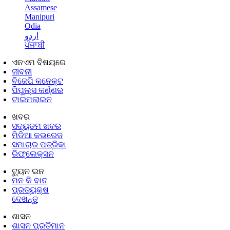
Assamese
Manipuri
Odia
اردو
ਪੰਜਾਬੀ
ଏନଏମ ବିଷୟରେ
ଜୀବନୀ
ବିଜେପି କନେକ୍ଟ
ପିପୁଲ୍ସ କର୍ଣ୍ଣର
ଟାଇମଲାଇନ
ଖବର
ସଦ୍ୟତମ ଖବର
ମିଡିଆ କଭରେଜ
ସମାଚାର ପତ୍ରିକା
ରିଫ୍ଲେକ୍ସନ
ଟ୍ୟୁନ ଇନ
ମନ କି ବାତ
ପ୍ରତ୍ୟକ୍ଷ
ଦେଖନ୍ତୁ
ଶାସନ
ଶାସନ ପ୍ରତିମାନ