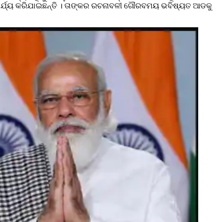
 କାର୍ଯ୍ୟ କରିଯାଇଛନ୍ତି । ତାଙ୍କର ରଚନାବଳୀ ଗୌରବମୟ ଭବିଷ୍ୟତ ଆଡକୁ