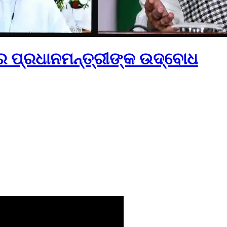
େ ପ୍ରଧାନମନ୍ତ୍ରୀଙ୍କ ଉଦ୍‌ବୋଧ