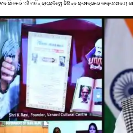
ଜୀବନ କାଳରେ ଏହି ମହାନ୍‌ ବ୍ୟକ୍ତିତ୍ୱ ବିଭିନ୍ନ କ୍ଷେତ୍ରରେ ଉଲ୍ଲେଖନୀୟ