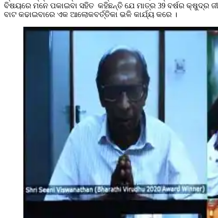
ବିଷୟରେ ମନେ ପକାଇବା ସହିତ କହିଛନ୍ତି ଯେ ମାତ୍ର 39 ବର୍ଷର କ୍ଷୁଦ୍ର 
ବାଟ କଢାଇବାରେ ଏକ ଆଲୋକବର୍ତ୍ତିକା ଭଳି କାର୍ଯ୍ୟ କରେ ।