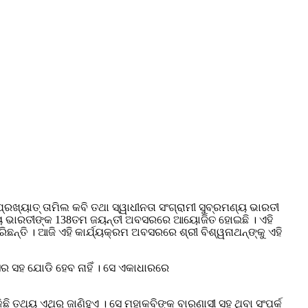
ଖ୍ୟାତ୍‌ ତାମିଲ କବି ତଥା ସ୍ୱାଧୀନତା ସଂଗ୍ରାମୀ ସୁବ୍ରମଣ୍ୟ ଭାରତୀ
ରମଣ୍ୟ ଭାରତୀଙ୍କ 138ତମ ଜୟନ୍ତୀ ଅବସରରେ ଆୟୋଜିତ ହୋଇଛି । ଏହି
ଛନ୍ତି । ଆଜି ଏହି କାର୍ଯ୍ୟକ୍ରମ ଅବସରରେ ଶ୍ରୀ ବିଶ୍ୱନାଥନ୍‌ଙ୍କୁ ଏହି
ସର ସହ ଯୋଡି ହେବ ନାହିଁ । ସେ ଏକାଧାରରେ
ି ତଥ୍ୟ ଏଥିରୁ ଜାଣିହୁଏ । ସେ ମହାକବିଙ୍କ ବାରଣାସୀ ସହ ଥିବା ସଂପର୍କ