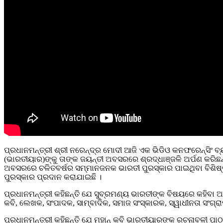
ପ୍ରଧାନମନ୍ତ୍ରୀ ଶ୍ରୀ ନରେନ୍ଦ୍ର ମୋଦୀ ଆଜି ଏକ ଭିଡିଓ କନଫରେନ୍ସିଂ ବ୍ୟ
(ଭାରତୀୟାର)ଙ୍କୁ ତାଙ୍କ ଜୟନ୍ତୀ ଅବସରରେ ଶ୍ରଦ୍ଧାଞ୍ଜଳି ଅର୍ପଣ କରିଛ
ଅବସରରେ ଚଳିତବର୍ଷର ସମ୍ମାନଜନକ ଭାରତୀ ପୁରସ୍କାର ପାଇଥିବା ବିଶିଷ୍ଟ ବିଦ୍
ପୁରସ୍କାର ପ୍ରଦାନ କରାଯାଇଛି ।
ପ୍ରଧାନମନ୍ତ୍ରୀ କହିଛନ୍ତି ଯେ ସୁବ୍ରମଣ୍ୟ ଭାରତୀଙ୍କ ବିଷୟରେ କହିବା ଅତ
କବି, ଲେଖକ, ସଂପାଦକ, ସାମ୍ବାଦିକ, ସମାଜ ସଂସ୍କାରକ, ସ୍ୱାଧୀନତା ସଂଗ୍ରା
ପ୍ରଧାନମନ୍ତ୍ରୀ କହିଛନ୍ତି ଯେ ମହାନ୍‌ କବି ଭାରତୀୟାରଙ୍କ ରଚନାବଳୀ ପାଠକଙ