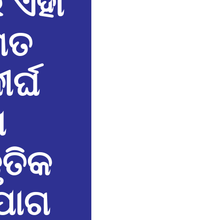
 ଏହା
ଗତ
ର୍ଘ
ା
ୃତିକ
ଯୋଗ