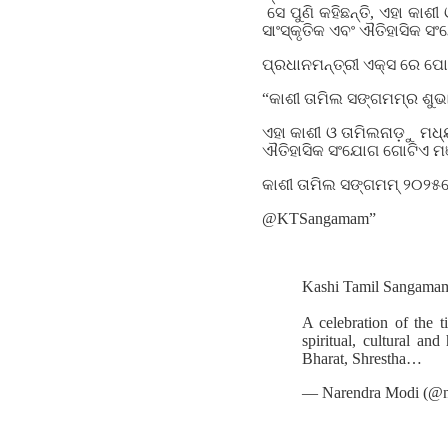
ସେ ପୁଣି କହିଛନ୍ତି, ଏହା କାଶ
ସାଂସ୍କୃତିକ ଏବଂ ଐତିହାସିକ ସ
ପ୍ରଧାନମନ୍ତ୍ରୀ ଏକ୍ସ ରେ ପୋଷ
“କାଶୀ ତାମିଲ ସଙ୍ଗମମ୍‌ର ଶୁଭ
ଏହା କାଶୀ ଓ ତାମିଲନାଡ଼ୁ ମଧ୍ୟ
ଐତିହାସିକ ସଂଯୋଗ ଗୋଟିଏ ମଞ୍
କାଶୀ ତାମିଲ ସଙ୍ଗମମ୍ ୨୦୨୫ର
@KTSangamam”
Kashi Tamil Sangama
A celebration of the 
spiritual, cultural and
Bharat, Shrestha…
— Narendra Modi (@n