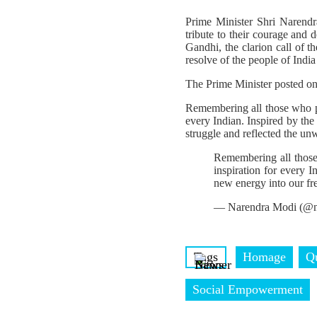
Prime Minister Shri Narendr
tribute to their courage and 
Gandhi, the clarion call of 
resolve of the people of India
The Prime Minister posted o
Remembering all those who pa
every Indian. Inspired by the
struggle and reflected the un
Remembering all those
inspiration for every I
new energy into our fr
— Narendra Modi (@n
Tags
Homage
Q
Social Empowerment