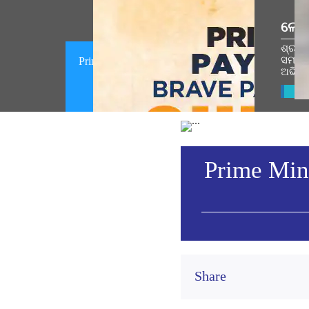
ଲୋକ
ଶ୍ରୀରା
ସମାରୋ
Prime Minister pays homage to brave
ଅଭିଭ
participants of the Quit India
Movement (August 09, 2026)
Vie
Prime Mini
Share