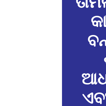
ତାମ
କ
ବନ
ଆଧ୍
ଏବ