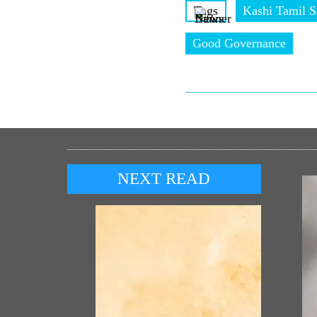
Tags
Kashi Tamil 
Good Governance
NEXT READ