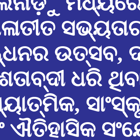
ିଲନାଡ଼ୁ ମଧ୍ୟରେ
ାଳାତୀତ ସଭ୍ୟତା
୍ଧନର ଉତ୍ସବ, ଦୀ
ଶତାବ୍ଦୀ ଧରି ଥିବ
ୟାତ୍ମିକ, ସାଂସ୍କ
ଂ ଐତିହାସିକ ସଂ