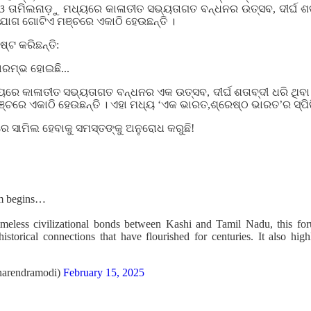
ୀ ଓ ତାମିଲନାଡ଼ୁ ମଧ୍ୟରେ କାଳାତୀତ ସଭ୍ୟତାଗତ ବନ୍ଧନର ଉତ୍ସବ, ଦୀର୍ଘ ଶତ
ଂଯୋଗ ଗୋଟିଏ ମଞ୍ଚରେ ଏକାଠି ହେଉଛନ୍ତି ।
୍ଟ କରିଛନ୍ତି:
ାରମ୍ଭ ହୋଇଛି...
ରେ କାଳାତୀତ ସଭ୍ୟତାଗତ ବନ୍ଧନର ଏକ ଉତ୍ସବ, ଦୀର୍ଘ ଶତାବ୍ଦୀ ଧରି ଥିବା 
ଚରେ ଏକାଠି ହେଉଛନ୍ତି । ଏହା ମଧ୍ୟ ‘ଏକ ଭାରତ,ଶ୍ରେଷ୍ଠ ଭାରତ’ର ସ୍ପିରି
େ ସାମିଲ ହେବାକୁ ସମସ୍ତଙ୍କୁ ଅନୁରୋଧ କରୁଛି!
m begins…
timeless civilizational bonds between Kashi and Tamil Nadu, this for
 historical connections that have flourished for centuries. It also high
arendramodi)
February 15, 2025