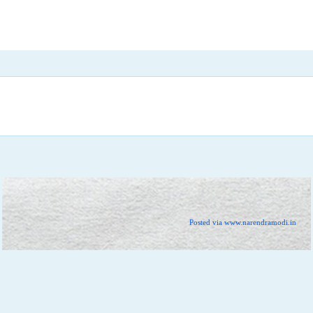
Posted via www.narendramodi.in