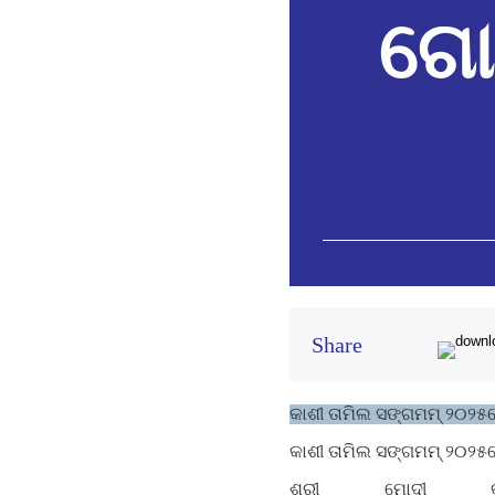
ଗୋଟ
Share
କାଶୀ ତାମିଲ ସଙ୍ଗମମ୍ ୨୦୨୫ର
କାଶୀ ତାମିଲ ସଙ୍ଗମମ୍ ୨୦୨୫ରେ
ଶ୍ରୀ ମୋଦୀ କ