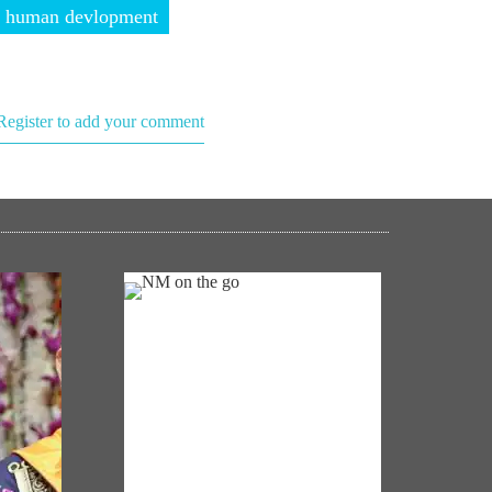
human devlopment
Register to add your comment