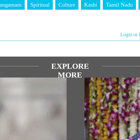
Sangamam
Spiritual
Culture
Kashi
Tamil Nadu
Login or 
EXPLORE
MORE