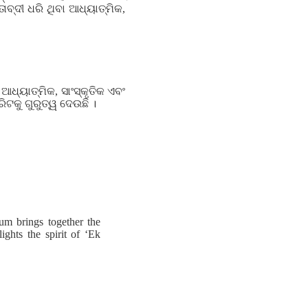
ାବ୍ଦୀ ଧରି ଥିବା ଆଧ୍ୟାତ୍ମିକ,
ଆଧ୍ୟାତ୍ମିକ, ସାଂସ୍କୃତିକ ଏବଂ
ଟକୁ ଗୁରୁତ୍ୱ ଦେଉଛି ।
um brings together the
lights the spirit of ‘Ek