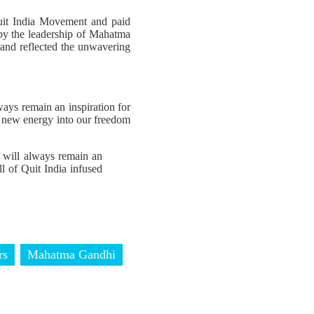
Quit India Movement and paid
d by the leadership of Mahatma
 and reflected the unwavering
ays remain an inspiration for
ed new energy into our freedom
 will always remain an
ll of Quit India infused
rs
Mahatma Gandhi