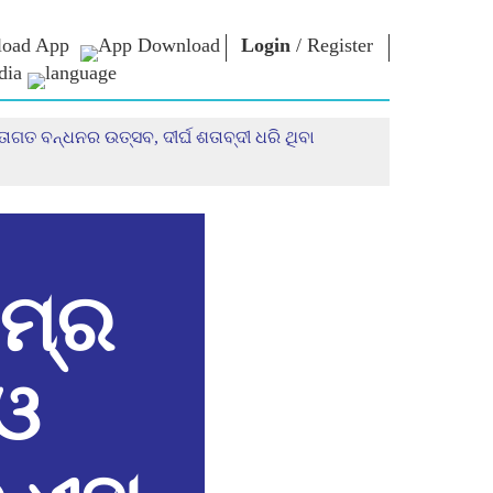
oad App
Login
/
Register
dia
ଗତ ବନ୍ଧନର ଉତ୍ସବ, ଦୀର୍ଘ ଶତାବ୍ଦୀ ଧରି ଥିବା
ଚାର
ଏନଏମ
କନେକ୍ଟ
ଲାଇବ୍ରେରୀ
ାରିୟାର
ପ୍ରଧାନମନ୍ତ୍ରୀଙ୍କୁ
ଲେଖନ୍ତୁ
Photo Gallery
ରାଷ୍ଟ୍ରର ସେବା
ଇ-ବୁକ୍ସ
କରନ୍ତୁ
ର
କବି ଏବଂ ଲେଖକ
Contact Us
ଇ-ଗ୍ରୀଟିଙ୍ଗସ
ର
ଷ୍ଟଲୱାର୍ଟ
ମ୍‌ର
Photo Booth
 ଓ