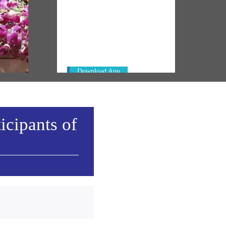
NM ON THE GO
Always be the first to hear from the
 not a
PM. Get the App Now!
cation
Download App
icipants of