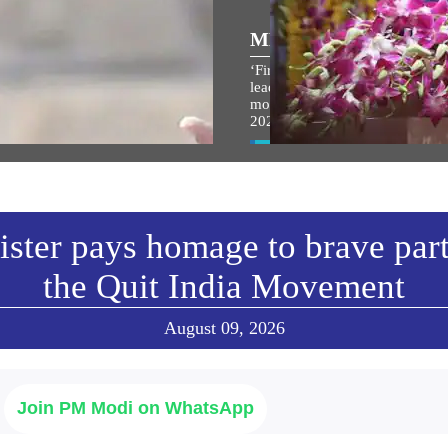
ପ୍ରିୟ ଅଭିଭାଷଣ
MEDIA COVERAGE
ମ ଜନ୍ମଭୂମି ମନ୍ଦିର ଧ୍ଵଜାରୋହଣ
‘First in my bloodline’ to ‘life’s
ହରେ ପ୍ରଧାନମନ୍ତ୍ରୀଙ୍କ
leaderboard’: PM Modi’s key
ାଷଣ
moments from IIT Delhi convo
2026
w All
View All
ster pays homage to brave part
the Quit India Movement
August 09, 2026
Join PM Modi on WhatsApp