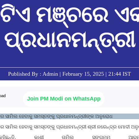
ିଏ ମଞ୍ଚରେ ଏକ
ପ୍ରଧାନମନ୍ତ୍ରୀ
Published By : Admin | February 15, 2025 | 21:44 IST
Join PM Modi on WhatsApp
େ ସାମିଲ ହେବାକୁ ସମସ୍ତଙ୍କୁ ପ୍ରଧାନମନ୍ତ୍ରୀଙ୍କ ଅନୁରୋଧ
 ସାମିଲ ହେବାକୁ ସମସ୍ତଙ୍କୁ ପ୍ରଧାନମନ୍ତ୍ରୀ ଶ୍ରୀ ନରେନ୍ଦ୍ର ମୋଦୀ ଅନୁ
ହିଛନ୍ତି, କାଶୀ ତାମିଲ ସଙ୍ଗମମ୍ ଆ