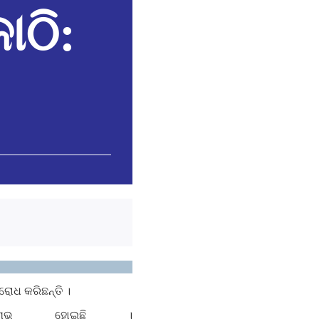
ାଠି:
ରୋଧ କରିଛନ୍ତି ।
ରମ୍ଭ ହୋଇଛି ।