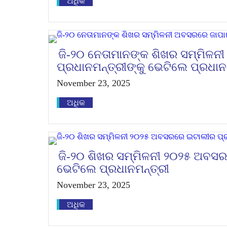
ଅଧିକ
ଜି-୨୦ ନେତାମାନଙ୍କ ଶିଖର ସମ୍ମିଳ
ପ୍ରଧାନମନ୍ତ୍ରୀଙ୍କୁ ଭେଟିଲେ ପ୍ରଧାନ
November 23, 2025
ଅଧିକ
ଜି-୨୦ ଶିଖର ସମ୍ମିଳନୀ ୨୦୨୫ ଅବସର
ଭେଟିଲେ ପ୍ରଧାନମନ୍ତ୍ରୀ
November 23, 2025
ଅଧିକ