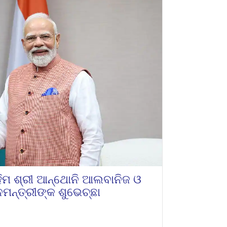
ହିମ ଶ୍ରୀ ଆନ୍ଥୋନି ଆଲବାନିଜ ଓ
ମନ୍ତ୍ରୀଙ୍କ ଶୁଭେଚ୍ଛା