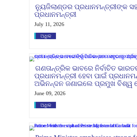
ନ୍ୟୁଜିଲାଣ୍ଡର ପ୍ରଧାନମନ୍ତ୍ରୀଙ୍କ
ପ୍ରଧାନମନ୍ତ୍ରୀ
July 11, 2026
ଅଧିକ
ଗଣତାନ୍ତ୍ରିକ ଭାବରେ ନିର୍ବାଚିତ ଭାରତର
ପ୍ରଧାନମନ୍ତ୍ରୀ ହେବା ପାଇଁ ପ୍ରଧାନମନ
ଅଭିନନ୍ଦନ ଜଣାଇଲେ ପ୍ରମୁଖ ବିଶ୍ୱ 
June 09, 2026
ଅଧିକ