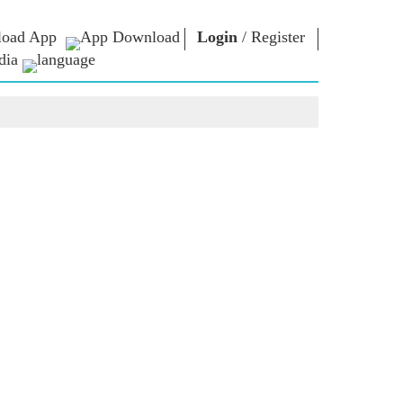
oad App
Login
/
Register
dia
ଚାର
ଏନଏମ
କନେକ୍ଟ
ଲାଇବ୍ରେରୀ
ାରିୟାର
ପ୍ରଧାନମନ୍ତ୍ରୀଙ୍କୁ
ଲେଖନ୍ତୁ
Photo Gallery
ରାଷ୍ଟ୍ରର ସେବା
ଇ-ବୁକ୍ସ
କରନ୍ତୁ
ର
କବି ଏବଂ ଲେଖକ
Contact Us
ଇ-ଗ୍ରୀଟିଙ୍ଗସ
ର
ଷ୍ଟଲୱାର୍ଟ
Photo Booth