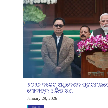
୨୦୨୬ ବଜେଟ୍ ଅଧିବେଶନ ପ୍ରାରମ୍ଭରେ 
ମୋଦୀଙ୍କ ଅଭିଭାଷଣ
January 29, 2026
ଅଧିକ