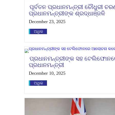
ପୂର୍ବତନ ପ୍ରଧାନମନ୍ତ୍ରୀ ଚୌଧୁରୀ ଚରଣ 
ପ୍ରଧାନମନ୍ତ୍ରୀଙ୍କ ଶ୍ରଦ୍ଧାଞ୍ଜଳି
December 23, 2025
ଅଧିକ
ପ୍ରଧାନମନ୍ତ୍ରୀଙ୍କ ସହ ଟେଲିଫୋନ
ପ୍ରଧାନମନ୍ତ୍ରୀ
December 10, 2025
ଅଧିକ