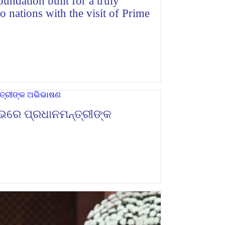
undation built for a truly
 nations with the visit of Prime
ରେ ପ୍ରଧାନମନ୍ତ୍ରୀଙ୍କ