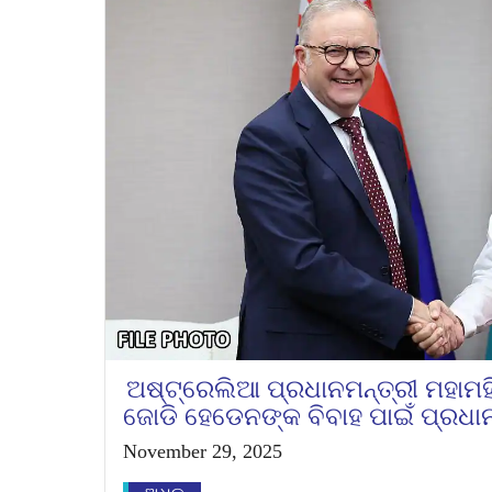
ଅଷ୍ଟ୍ରେଲିଆ ପ୍ରଧାନମନ୍ତ୍ରୀ ମହାମ
ଜୋଡି ହେଡେନଙ୍କ ବିବାହ ପାଇଁ ପ୍ରଧାନ
November 29, 2025