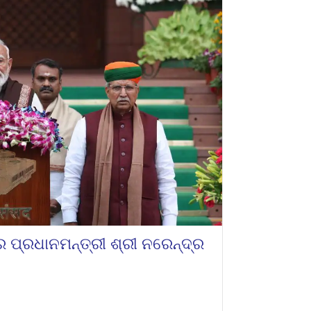
ପ୍ରଧାନମନ୍ତ୍ରୀ ଶ୍ରୀ ନରେନ୍ଦ୍ର