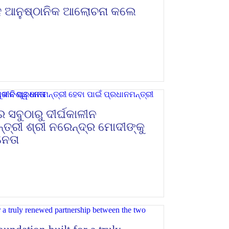
 ସହ ଆନୁଷ୍ଠାନିକ ଆଲୋଚନା କଲେ
 ସବୁଠାରୁ ଦୀର୍ଘକାଳୀନ
୍ତ୍ରୀ ଶ୍ରୀ ନରେନ୍ଦ୍ର ମୋଦୀଙ୍କୁ
ନେତା