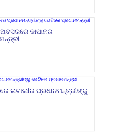
ନୀ ଅବସରରେ ଜାପାନର
ମନ୍ତ୍ରୀ
ରେ ଇଟାଲୀର ପ୍ରଧାନମନ୍ତ୍ରୀଙ୍କୁ