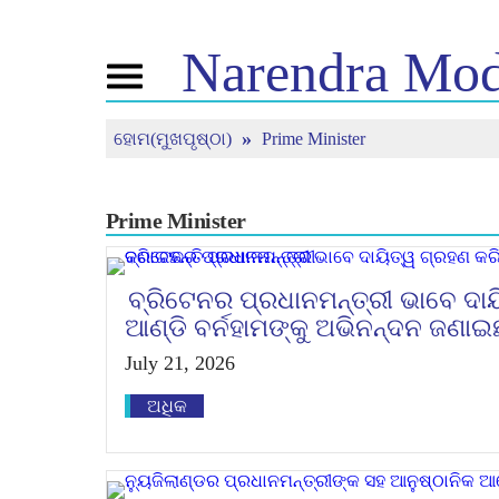
Narendra
Mod
Toggle
navigation
ହୋମ(ମୁଖପୃଷ୍ଠା)
Prime Minister
ଏନଏମ
ଖବର
ଟ୍ୟୁନ
ବିଷୟରେ
ସଦ୍ୟତମ ଖବର
ମନ କି ବ
ମିଡିଆ କଭରେଜ
ପ୍ରତ୍ୟକ
ଜୀବନୀ
ସମାଚାର ପତ୍ରିକା
Prime Minister
ବିଜେପି କନେକ୍ଟ
ରିଫ୍ଲେକ୍ସନ
ପିପୁଲ୍ସ କର୍ଣ୍ଣର
ଟାଇମଲାଇନ
ବ୍ରିଟେନର ପ୍ରଧାନମନ୍ତ୍ରୀ ଭାବେ ଦାୟ
ଆଣ୍ଡି ବର୍ନହାମଙ୍କୁ ଅଭିନନ୍ଦନ ଜଣାଇଛ
July 21, 2026
ଅଧିକ