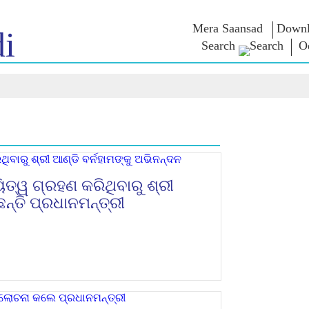
Mera Saansad
Downl
i
Search
O
 ଇନ
ଶାସନ
ବିଭାଗ
ଏନଏମ ବି
ାତ
ଶାସନ ପ୍ରତିମାନ
NaMo Merchandise
ପରୀକ୍ଷା ୱ
୍ଷ ଦେଖନ୍ତୁ
ବୈଶ୍ଵିକ ପରିଚୟ
Celebrating
ଉଦ୍ଧୃତାଂଶ
Motherhood
ସୂଚନାନକ୍ସା
ଅଭିଭାଷଣ
ଆନ୍ତର୍ଜାତୀୟ
ଅନ୍ତଦୃଷ୍ଟି
ଅଭିଭାଷଣ
Kashi Vikas Yatra
ମୂଳପାଠ
ସାକ୍ଷାତକା
ବ୍ଳଗ୍ସ
ିତ୍ୱ ଗ୍ରହଣ କରିଥିବାରୁ ଶ୍ରୀ
ନ୍ତି ପ୍ରଧାନମନ୍ତ୍ରୀ