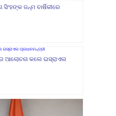
ସିଂହଙ୍କ ଜନ୍ମ ବାର୍ଷିକୀରେ
ରେ ଆଲୋଚନା କଲେ ଇସ୍ରାଏଲ