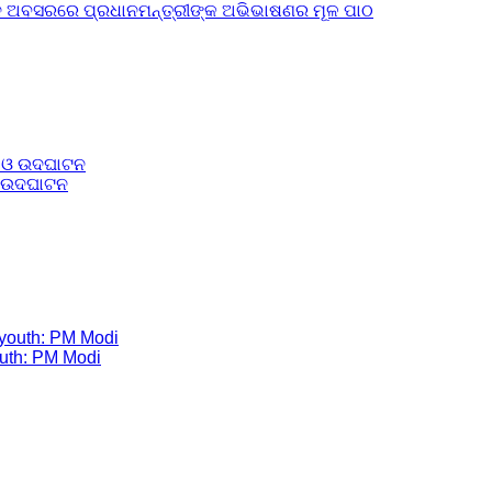
ଟନ ଅବସରରେ ପ୍ରଧାନମନ୍ତ୍ରୀଙ୍କ ଅଭିଭାଷଣର ମୂଳ ପାଠ
 ଓ ଉଦଘାଟନ
youth: PM Modi