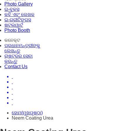
Photo Gallery
ଇ-ବୁକ୍ସ
କବି ଏବଂ ଲେଖକ
ଇ-ଗ୍ରୀଟିଙ୍ଗସ
ଷ୍ଟଲୱାର୍ଟ
Photo Booth
କନେକ୍ଟ
ପ୍ରଧାନମନ୍ତ୍ରୀଙ୍କୁ
ଲେଖନ୍ତୁ
ରାଷ୍ଟ୍ରର ସେବା
କରନ୍ତୁ
Contact Us
ହୋମ(ମୁଖପୃଷ୍ଠା)
Neem Coating Urea