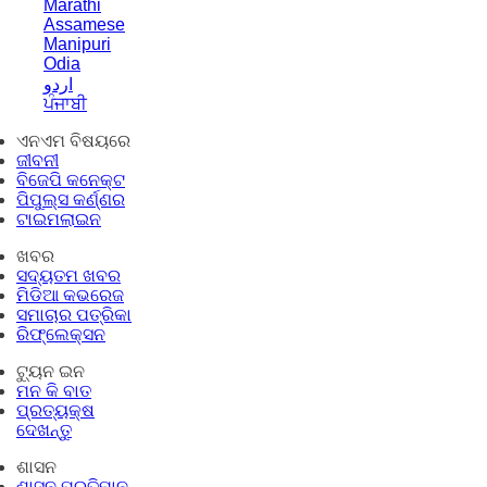
Marathi
Assamese
Manipuri
Odia
اردو
ਪੰਜਾਬੀ
ଏନଏମ ବିଷୟରେ
ଜୀବନୀ
ବିଜେପି କନେକ୍ଟ
ପିପୁଲ୍ସ କର୍ଣ୍ଣର
ଟାଇମଲାଇନ
ଖବର
ସଦ୍ୟତମ ଖବର
ମିଡିଆ କଭରେଜ
ସମାଚାର ପତ୍ରିକା
ରିଫ୍ଲେକ୍ସନ
ଟ୍ୟୁନ ଇନ
ମନ କି ବାତ
ପ୍ରତ୍ୟକ୍ଷ
ଦେଖନ୍ତୁ
ଶାସନ
ଶାସନ ପ୍ରତିମାନ