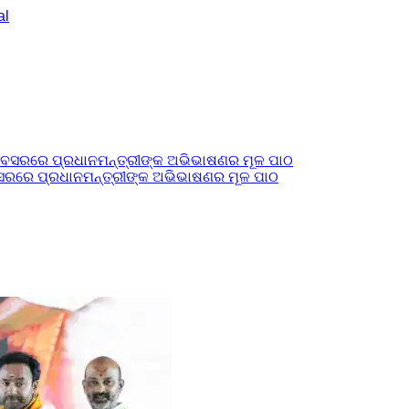
ବସରରେ ପ୍ରଧାନମନ୍ତ୍ରୀଙ୍କ ଅଭିଭାଷଣର ମୂଳ ପାଠ