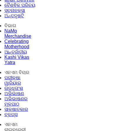
ବୈଶ୍ଵିକ ପରିଚୟ
ସୂଚନାନକ୍ସା
ଅନ୍ତଦୃଷ୍ଟି
ବିଭାଗ
NaMo
Merchandise
Celebrating
Motherhood
ଆନ୍ତର୍ଜାତୀୟ
Kashi Vikas
Yatra
ଏନଏମ ବିଚାର
ପରୀକ୍ଷା
ୱାରିୟାର
ଉଦ୍ଧୃତାଂଶ
ଅଭିଭାଷଣ
ଅଭିଭାଷଣର
ମୂଳପାଠ
ସାକ୍ଷାତକାର
ବ୍ଳଗ୍ସ
ଏନଏମ
ଲାଇବ୍ରେରୀ