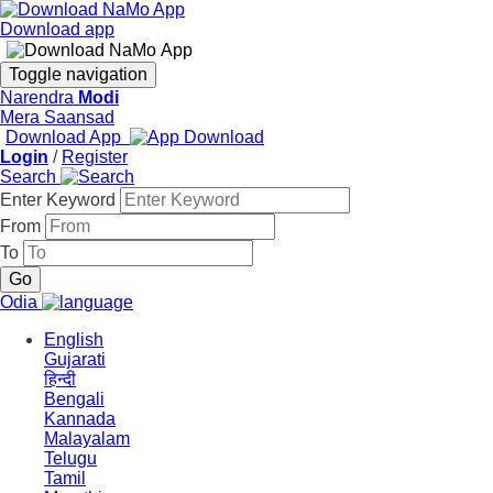
Download app
Toggle navigation
Narendra
Modi
Mera Saansad
Download App
Login
/
Register
Search
Enter Keyword
From
To
Odia
English
Gujarati
हिन्दी
Bengali
Kannada
Malayalam
Telugu
Tamil