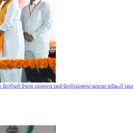
୍ତିଭୂମି ବିକାଶ ପ୍ରକଳ୍ପ ପାଇଁ ଭିତ୍ତିପ୍ରସ୍ତର ସ୍ଥାପନ କରିଛନ୍ତି ପ୍ର