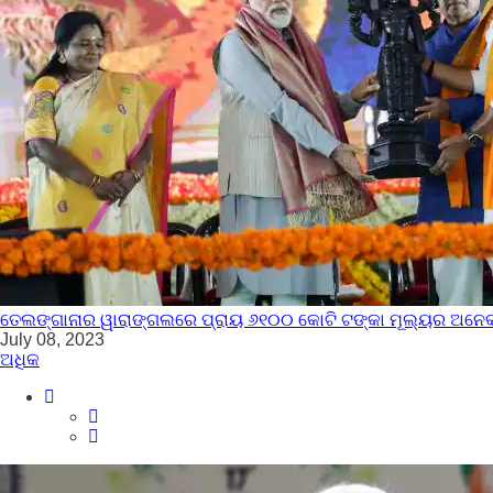
ତେଲଙ୍ଗାନାର ୱାରାଙ୍ଗଲରେ ପ୍ରାୟ ୬୧୦୦ କୋଟି ଟଙ୍କା ମୂଲ୍ୟର ଅନେକ ଭିତ
July 08, 2023
ଅଧିକ