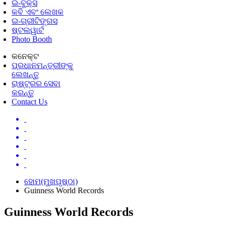
ଇ-ବୁକ୍ସ
କବି ଏବଂ ଲେଖକ
ଇ-ଗ୍ରୀଟିଙ୍ଗସ
ଷ୍ଟଲୱାର୍ଟ
Photo Booth
କନେକ୍ଟ
ପ୍ରଧାନମନ୍ତ୍ରୀଙ୍କୁ
ଲେଖନ୍ତୁ
ରାଷ୍ଟ୍ରର ସେବା
କରନ୍ତୁ
Contact Us
ହୋମ(ମୁଖପୃଷ୍ଠା)
Guinness World Records
Guinness World Records