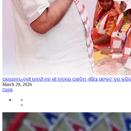
ପ୍ରଧାନମନ୍ତ୍ରୀ ମୋଦୀ ମନ କୀ ବାତରେ ପଶ୍ଚିମ ଏସିଆ ସଙ୍କଟ ଦୂର କରିବ
March 29, 2026
ଅଧିକ