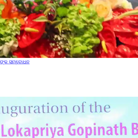
ୀଙ୍କ ସମ୍ବୋଧନ