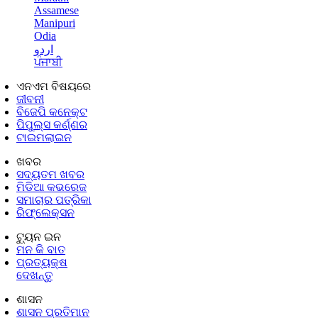
Assamese
Manipuri
Odia
اردو
ਪੰਜਾਬੀ
ଏନଏମ ବିଷୟରେ
ଜୀବନୀ
ବିଜେପି କନେକ୍ଟ
ପିପୁଲ୍ସ କର୍ଣ୍ଣର
ଟାଇମଲାଇନ
ଖବର
ସଦ୍ୟତମ ଖବର
ମିଡିଆ କଭରେଜ
ସମାଚାର ପତ୍ରିକା
ରିଫ୍ଲେକ୍ସନ
ଟ୍ୟୁନ ଇନ
ମନ କି ବାତ
ପ୍ରତ୍ୟକ୍ଷ
ଦେଖନ୍ତୁ
ଶାସନ
ଶାସନ ପ୍ରତିମାନ