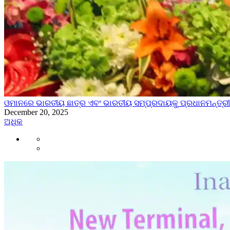
ଓମାନରେ ଭାରତୀୟ ଛାତ୍ର ଏବଂ ଭାରତୀୟ ସମ୍ପ୍ରଦାୟକୁ ପ୍ରଧାନମନ୍ତ୍ର
December 20, 2025
ଅଧିକ