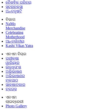
ବୈଶ୍ଵିକ ପରିଚୟ
ସୂଚନାନକ୍ସା
ଅନ୍ତଦୃଷ୍ଟି
ବିଭାଗ
NaMo
Merchandise
Celebrating
Motherhood
ଆନ୍ତର୍ଜାତୀୟ
Kashi Vikas Yatra
ଏନଏମ ବିଚାର
ପରୀକ୍ଷା
ୱାରିୟାର
ଉଦ୍ଧୃତାଂଶ
ଅଭିଭାଷଣ
ଅଭିଭାଷଣର
ମୂଳପାଠ
ସାକ୍ଷାତକାର
ବ୍ଳଗ୍ସ
ଏନଏମ
ଲାଇବ୍ରେରୀ
Photo Gallery