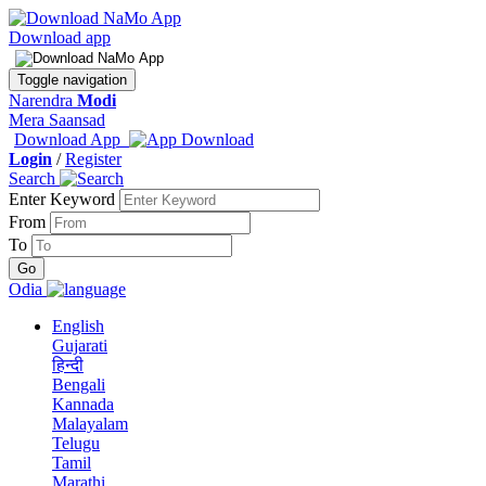
Download app
Toggle navigation
Narendra
Modi
Mera Saansad
Download App
Login
/
Register
Search
Enter Keyword
From
To
Odia
English
Gujarati
हिन्दी
Bengali
Kannada
Malayalam
Telugu
Tamil
Marathi