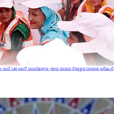
ା ପାଇଁ 140 କୋଟି ଭାରତୀୟଙ୍କ ଏକତା ଉପରେ ବିଶ୍ୱାସ ପ୍ରକାଶ କରିଛନ୍ତି