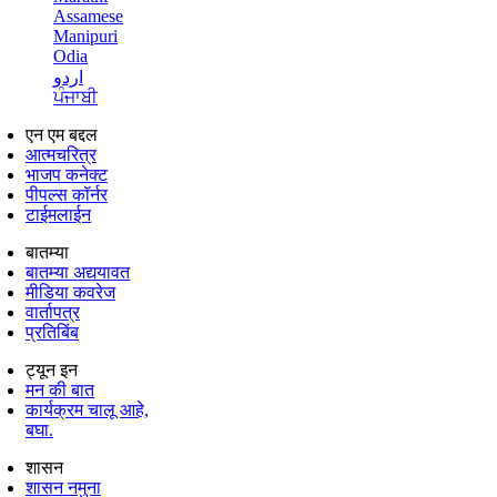
Assamese
Manipuri
Odia
اردو
ਪੰਜਾਬੀ
एन एम बद्दल
आत्मचरित्र
भाजप कनेक्ट
पीपल्स कॉर्नर
टाईमलाईन
बातम्या
बातम्या अद्ययावत
मीडिया कवरेज
वार्तापत्र
प्रतिबिंब
ट्यून इन
मन की बात
कार्यक्रम चालू आहे,
बघा.
शासन
शासन नमुना