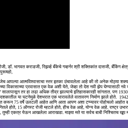
रीजी, डॉ. भागवत कराडजी, रिझर्व्ह बँकेचे गव्हर्नर श्री शक्तिकांत दासजी, बँकिंग क्षे
पुरूषहो,
म्हणजेच आपल्या आत्मविश्वासाचा स्तर इतका उंचावलेला आहे की तो अनेक मोठ्या शक्
्या विकासाच्या प्रवासात एक वेळ अशी येते, जेव्हा तो देश नवी झेप घेण्यासाठी नव
 1857 सालापासून तर हा लढा अधिक तीव्र झाल्याचे इतिहासकारही सांगतात. पण 1
्या दशकातील या घटनेमुळे देशभरात एक भारावलेले वातावरण निर्माण झाले होते. 1942 
्राप्त करून 75 वर्षे उलटली आहेत आणि आता आपण अशा टप्प्यावर पोहोचलो आहोत की 
े होते, 15 ऑगस्ट रोजी म्हटले होते, हीच वेळ आहे, योग्य वेळ आहे. राष्ट्र उभारण
ंथन, तुम्ही एकत्र येऊन आखलेला आराखडा. माझ्या मते या सर्वच बाबी निश्चितच खूप म