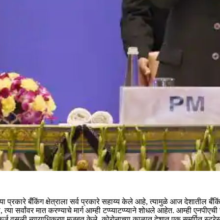
ा प्रकारे बँकिंग क्षेत्राला सर्व प्रकारे सहाय्य केले आहे, त्यामुळे आज देशातील बँक
त्या सर्वांवर मात करण्याचे मार्ग आम्ही टप्प्याटप्प्याने शोधले आहेत. आम्ही एनपीएच
र्ज वसुली न्यायाधिकरण मजबूत केले. कोरोनाच्या काळात देशात एक समर्पित स्ट्रेस