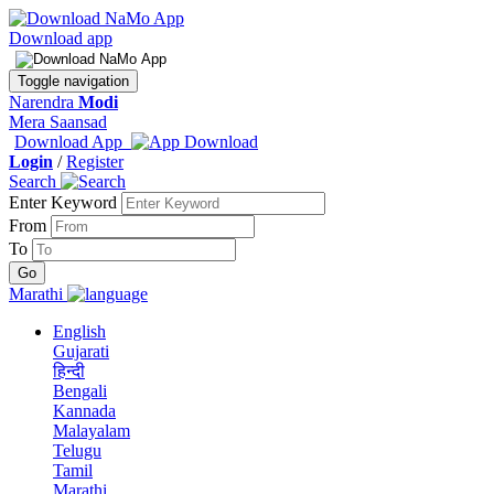
Download app
Toggle navigation
Narendra
Modi
Mera Saansad
Download App
Login
/
Register
Search
Enter Keyword
From
To
Marathi
English
Gujarati
हिन्दी
Bengali
Kannada
Malayalam
Telugu
Tamil
Marathi