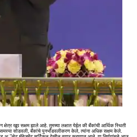
िंग क्षेत्र खूप सक्षम झाले आहे. तुमच्या लक्षात येईल की बँकांची आर्थिक स्थिती
ी समस्या सोडवली, बँकांचे पुनर्भांडवलीकरण केले, त्यांना अधिक सक्षम केले.
्ड अॅसेट मॅनेजमेंट व्हर्टिकल देखील तयार करण्यात आले. या निर्णयांमुळे आज