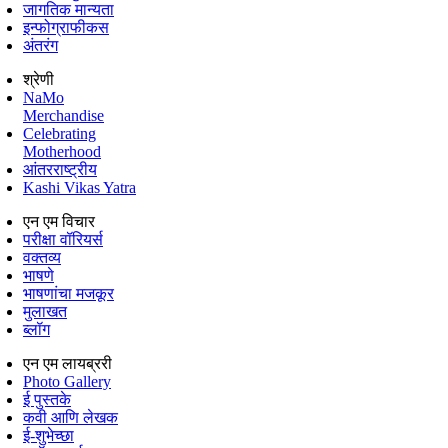
जागतिक मान्यता
इन्फोग्राफीकस
अंतरंग
श्रेणी
NaMo
Merchandise
Celebrating
Motherhood
आंतरराष्ट्रीय
Kashi Vikas Yatra
एन एम विचार
परीक्षा वॉरियर्स
वक्तव्य
भाषणे
भाषणांचा मजकूर
मुलाखत
ब्लॉग
एन एम लायब्ररी
Photo Gallery
ई पुस्तके
कवी आणि लेखक
ई-शुभेच्छा