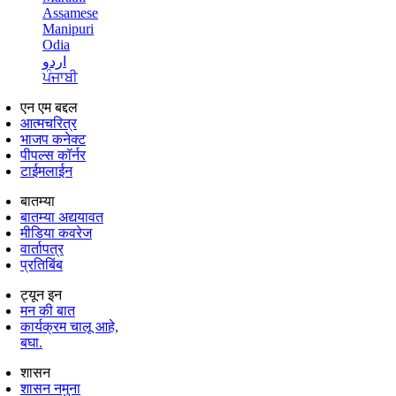
Assamese
Manipuri
Odia
اردو
ਪੰਜਾਬੀ
एन एम बद्दल
आत्मचरित्र
भाजप कनेक्ट
पीपल्स कॉर्नर
टाईमलाईन
बातम्या
बातम्या अद्ययावत
मीडिया कवरेज
वार्तापत्र
प्रतिबिंब
ट्यून इन
मन की बात
कार्यक्रम चालू आहे,
बघा.
शासन
शासन नमुना