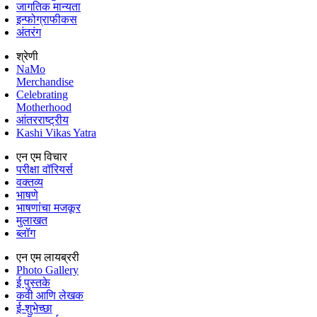
जागतिक मान्यता
इन्फोग्राफीकस
अंतरंग
श्रेणी
NaMo
Merchandise
Celebrating
Motherhood
आंतरराष्ट्रीय
Kashi Vikas Yatra
एन एम विचार
परीक्षा वॉरियर्स
वक्तव्य
भाषणे
भाषणांचा मजकूर
मुलाखत
ब्लॉग
एन एम लायब्ररी
Photo Gallery
ई पुस्तके
कवी आणि लेखक
ई-शुभेच्छा