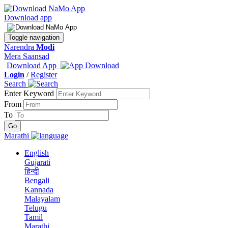
Download app
Toggle navigation
Narendra
Modi
Mera Saansad
Download App
Login
/
Register
Search
Enter Keyword
From
To
Marathi
English
Gujarati
हिन्दी
Bengali
Kannada
Malayalam
Telugu
Tamil
Marathi