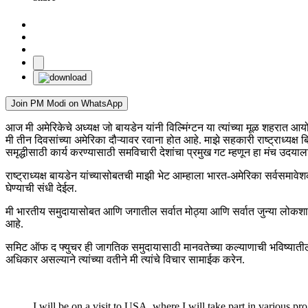
Join PM Modi on WhatsApp
आज मी अमेरिकेचे अध्यक्ष जो बायडेन यांनी विल्मिंग्टन या त्यांच्या मूळ शहरात 
मी तीन दिवसांच्या अमेरिका दौऱ्यावर रवाना होत आहे. माझे सहकारी राष्ट्राध्यक्
समृद्धीसाठी कार्य करण्यासाठी समविचारी देशांचा प्रमुख गट म्हणून हा मंच उदय
राष्ट्राध्यक्ष बायडेन यांच्यासोबतची माझी भेट आम्हाला भारत-अमेरिका सर्वसमा
घेण्याची संधी देईल.
मी भारतीय समुदायासोबत आणि जगातील सर्वात मोठ्या आणि सर्वात जुन्या लोकशाही
आहे.
समिट ऑफ द फ्युचर ही जागतिक समुदायासाठी मानवतेच्या कल्याणाची भविष्यातील
अधिकार असल्याने त्यांच्या वतीने मी त्यांचे विचार सामाईक करेन.
I will be on a visit to USA, where I will take part in various