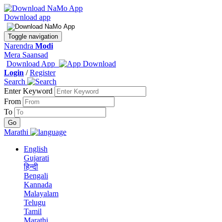
Download app
Toggle navigation
Narendra
Modi
Mera Saansad
Download App
Login
/
Register
Search
Enter Keyword
From
To
Marathi
English
Gujarati
हिन्दी
Bengali
Kannada
Malayalam
Telugu
Tamil
Marathi