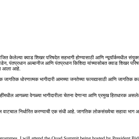
आयोजित केलेल्या क्वाड शिखर परिषदेत सहभागी होण्यासाठी आणि न्यूयॉर्कमधील संयुक
ष बिडेन, पंतप्रधान अल्बानीज आणि पंतप्रधान किशिदा यांच्यासोबत क्वाड शिखर परिषदे
ाला आला आहे.
वेशक जागतिक धोरणात्मक भागीदारी आमच्या जनतेच्या फायद्यासाठी आणि जागतिक कल्या
ंमधील आगळ्या वेगळ्या भागीदारीला चेतना देणाऱ्या आणि प्रमुख हितधारक असलेल्या
 वाटचाल निर्धारित करण्याची एक संधी आहे. जागतिक लोकसंख्येचा सहावा भाग असल
 programmes. I will attend the Quad Summit being hosted by President B