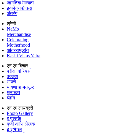
जागतिक मान्यता
इन्फोग्राफीकस
अंतरंग
श्रेणी
NaMo
Merchandise
Celebrating
Motherhood
आंतरराष्ट्रीय
Kashi Vikas Yatra
एन एम विचार
परीक्षा वॉरियर्स
वक्तव्य
भाषणे
भाषणांचा मजकूर
मुलाखत
ब्लॉग
एन एम लायब्ररी
Photo Gallery
ई पुस्तके
कवी आणि लेखक
ई-शुभेच्छा