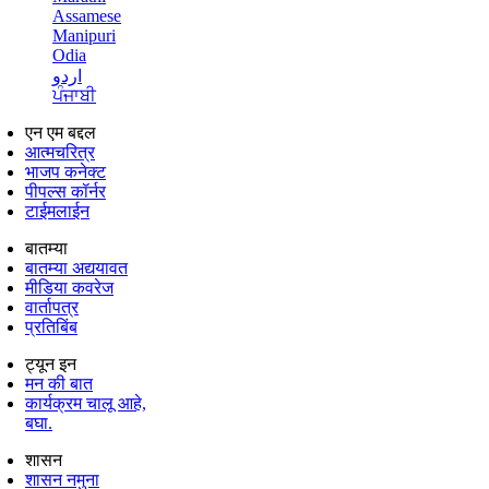
Assamese
Manipuri
Odia
اردو
ਪੰਜਾਬੀ
एन एम बद्दल
आत्मचरित्र
भाजप कनेक्ट
पीपल्स कॉर्नर
टाईमलाईन
बातम्या
बातम्या अद्ययावत
मीडिया कवरेज
वार्तापत्र
प्रतिबिंब
ट्यून इन
मन की बात
कार्यक्रम चालू आहे,
बघा.
शासन
शासन नमुना