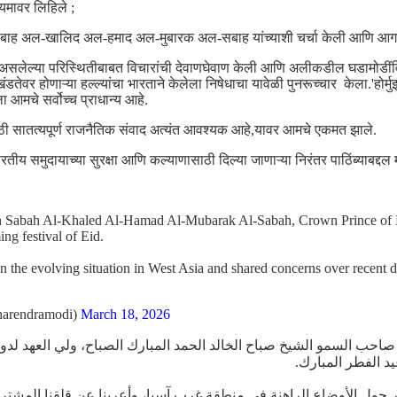
्‍यमावर लिहिले ;
सबाह अल-खालिद अल-हमाद अल-मुबारक अल-सबाह यांच्याशी चर्चा केली आणि आगामी '
सलेल्या परिस्थितीबाबत विचारांची देवाणघेवाण केली आणि अलीकडील घडामोडींविषय
डतेवर होणाऱ्या हल्ल्यांचा भारताने केलेला निषेधाचा यावेळी पुनरूच्चार केला.'होर्मु
 आमचे सर्वोच्च प्राधान्य आहे.
ाठी सातत्यपूर्ण राजनैतिक संवाद अत्यंत आवश्यक आहे,यावर आमचे एकमत झाले.
रतीय समुदायाच्या सुरक्षा आणि कल्याणासाठी दिल्या जाणाऱ्या निरंतर पाठिंब्याबद्दल 
 Sabah Al-Khaled Al-Hamad Al-Mubarak Al-Sabah, Crown Prince of
ng festival of Eid.
the evolving situation in West Asia and shared concerns over recent 
arendramodi)
March 18, 2026
 صاحب السمو الشيخ صباح الخالد الحمد المبارك الصباح، ولي العهد لدولة
يد الفطر المبارك
ر حول الأوضاع الراهنة في منطقة غرب آسيا، وأعربنا عن قلقنا المشتر