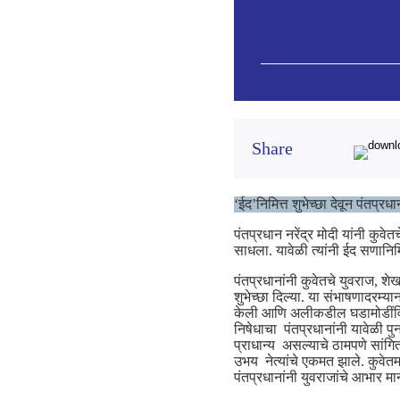
Share
‘ईद’निमित्त शुभेच्छा देवून पंतप्
पंतप्रधान नरेंद्र मोदी यांनी क
साधला. यावेळी त्यांनी ईद सणानिम
पंतप्रधानांनी कुवेतचे युवराज,
शुभेच्छा दिल्या. या संभाषणादरम्
केली आणि अलीकडील घडामोडींविषयी 
निषेधाचा पंतप्रधानांनी यावेळी पु
प्राधान्य असल्याचे ठामपणे सांग
उभय नेत्यांचे एकमत झाले. कुवेतमध
पंतप्रधानांनी युवराजांचे आभार मा