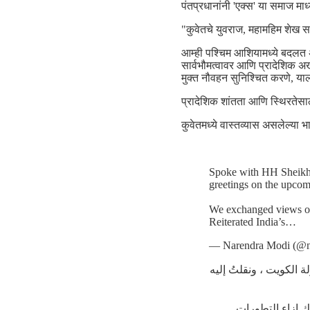
पंतप्रधानांनी 'एक्स' या समाज माध
"कुवेतचे युवराज, महामहिम शेख 
आम्ही पश्चिम आशियामध्ये बदलत अ
सार्वभौमत्वावर आणि प्रादेशिक अखं
मुक्त नौवहन सुनिश्चित करणे, याला
प्रादेशिक शांतता आणि स्थिरतेस
कुवेतमध्ये वास्तव्यास असलेल्या भा
Spoke with HH Sheikh
greetings on the upcomi
We exchanged views on 
Reiterated India’s…
— Narendra Modi (@n
 الكويت ، ونقلتُ إليه
ك إزاء التطورات