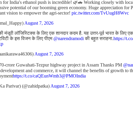
n for India's ethanol push is incredible! 🌿🚗 Working closely with loc
assive potential of our booming green economy. Huge appreciation for 
liant vision to empower the agri-sector!
pic.twitter.com/TvUugH8Wvc
amal_Happy)
August 7, 2026
ी मंजूरी लॉजिस्टिक्स के लिए एक शानदार कदम है. यह उत्तर-पूर्व भारत के लिए एक अ
टिविटी के इस विजन के लिए पीएम
@narendramodi
की बहुत सराहना.
https://t.
xp
anikarawa46306)
August 7, 2026
970-crore Guwahati-Tezpur highway project in Assam Thanks PM
@nar
 development and commerce, it will channel the benefits of growth to th
loyment
https://t.co/caQEunWmb3
@PMOIndia
Ka Parivar) (@zahidpatka)
August 7, 2026