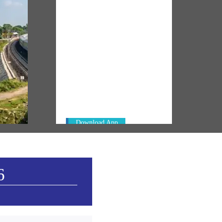
NM ON THE GO
Always be the first to hear from the
km of
PM. Get the App Now!
in
Download App
6