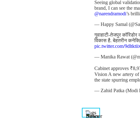
Seeing global validatio
brand, I can see the m
@narendramodi
’s bril
— Happy Samal (@S
गुवाहाटी-तेजपुर कॉरिडोर क
विकास है. बेहतरीन कनेक्
pic.twitter.com/9dltktii
— Manika Rawat (@m
Cabinet approves ₹8,
Vision A new artery of
the state spurring emp
— Zahid Patka (Modi 
Tags