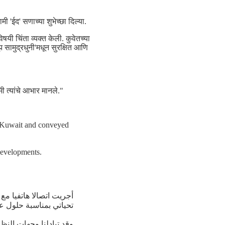
ईद' सणाच्या शुभेच्छा दिल्या.
ी चिंता व्यक्त केली. कुवेतच्या
झ सामुद्रधुनी'मधून सुरक्षित आणि
मी त्यांचे आभार मानले."
 Kuwait and conveyed
developments.
أجريت اتصالا هاتفيا مع
تحياتي بمناسبة حلول ع.
وقد تبادلنا وجهات النظ