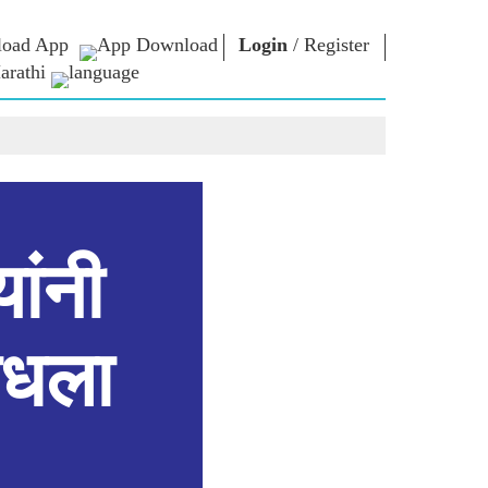
oad App
Login
/
Register
arathi
ार
एन एम लायब्ररी
कनेक्ट
स
Photo Gallery
पंतप्रधानांना लिहा
ई पुस्तके
राष्ट्राची सेवा करा
कवी आणि लेखक
Contact Us
कूर
ई-शुभेच्छा
स्टॉलवर्ट्स
यांनी
Photo Booth
साधला