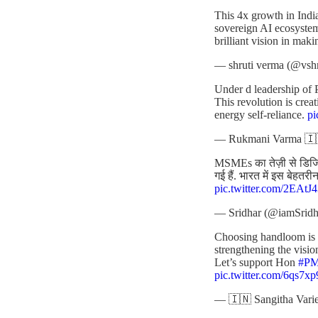
This 4x growth in India
sovereign AI ecosyste
brilliant vision in maki
— shruti verma (@vsh
Under d leadership of 
This revolution is cre
energy self-reliance.
p
— Rukmani Varma 🇮
MSMEs का तेज़ी से डिजिटल
गई हैं. भारत में इस बेहत
pic.twitter.com/2EAt
— Sridhar (@iamSridh
Choosing handloom is no
strengthening the visio
Let’s support Hon
#P
pic.twitter.com/6qs7x
— 🇮🇳 Sangitha Varie