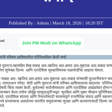
Published By : Admin | March 18, 2026 | 18:20 IST
Join PM Modi on WhatsApp
रधानांनी पश्चिम आशियातील परिस्थितीवर केली चर्चा
ुवेतचे युवराज,महामहिम शेख सबाह अल-खालिद अल-हमाद अल-मुबारक अल-सबाह यांच्याश
ित्त शुभेच्छा दिल्या आणि प्रादेशिक सुरक्षाविषयक घडामोडींचा आढावा घेतला.
 शेख सबाह अल- खालिद अल-हमाद अल-मुबारक अल-सबाह यांच्याशी दूरध्वनीवरून चर्
यान, पंतप्रधान नरेंद्र मोदी आणि युवराज यांनी पश्चिम आशियातल्या बदलत्या परिस्थ
चिंता व्यक्त केली. कुवेतच्या सार्वभौमत्वावर आणि प्रादेशिक अखंडतेवर होणाऱ्या 
नरूच्चार केला.तसेच 'होर्मुझ सामुद्रधुनी'मधून सुरक्षित आणि मुक्त नौवहन सुनिश्च
ितले. प्रादेशिक शांतता आणि स्थिरतेसाठी सातत्यपूर्ण राजनैतिक संवाद आणि सहभ
्ये वास्तव्यास असलेल्या भारतीय समुदायाच्या सुरक्षा आणि कल्याणासाठी दिल्या जाणा
नले.