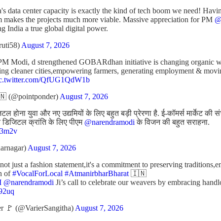
's data center capacity is exactly the kind of tech boom we need! Havin
m makes the projects much more viable. Massive appreciation for PM
@
ng India a true global digital power.
ruti58)
August 7, 2026
PM Modi, d strengthened GOBARdhan initiative is changing organic was
ating cleaner cities,empowering farmers, generating employment & mov
ic.twitter.com/QfUG1QdW1b
 (@pointponder)
August 7, 2026
 होना युवा और नए उद्यमियों के लिए बहुत बड़ी प्रेरणा है. ई-कॉमर्स मार्केट की 
रीन डिजिटल क्रांति के लिए पीएम
@narendramodi
के विजन की बहुत सराहना.
J43m2v
arnagar)
August 7, 2026
t just a fashion statement,it's a commitment to preserving traditions,
n of
#VocalForLocal
#AtmanirbharBharat
🇮🇳
M
@narendramodi
Ji’s call to celebrate our weavers by embracing ha
p92uq
r 🚩 (@VarierSangitha)
August 7, 2026