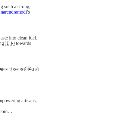
g such a strong,
narendramodi
’s
te into clean fuel.
ing 🇮🇳 towards
संभावनाएं अब असीमित हो
empowering artisans,
ndloom…