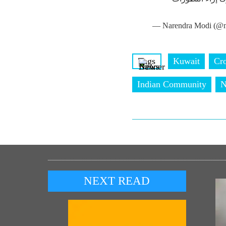
— Narendra Modi (@n
Tags
Kuwait
Cr
Indian Community
N
NEXT READ