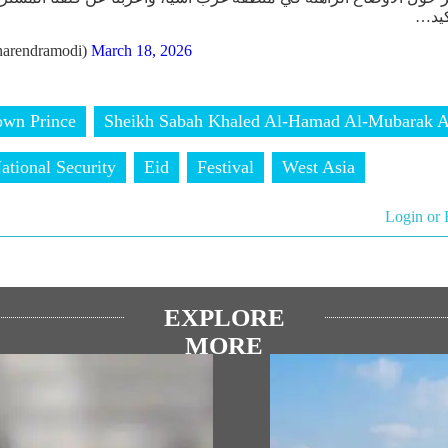
أكيد
arendramodi)
March 18, 2026
own Prince
Sheikh Sabah Khaled Al-Hamad Al-Mubarak A
ational Security
Eid
Festival
West Asia
Login or 
EXPLORE
MORE