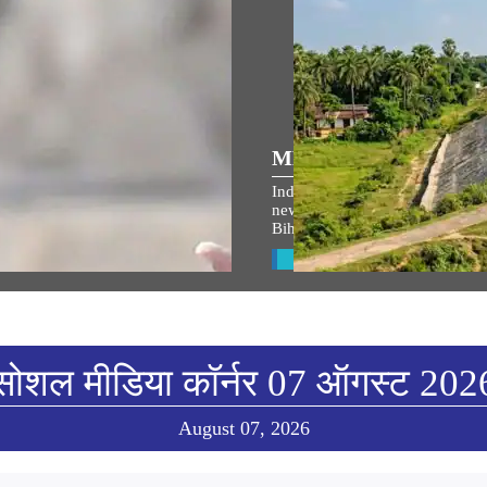
्रिय भाषण
MEDIA COVERAGE
त श्री राम जन्मभूमी मंदिर ध्वजारोहण
Indian Railways takes up 764 
 पंतप्रधानांनी केलेले भाषण
new lines to boost connectivity 
Bihar’s Seemanchal region
w All
View All
सोशल मीडिया कॉर्नर 07 ऑगस्ट 202
August 07, 2026