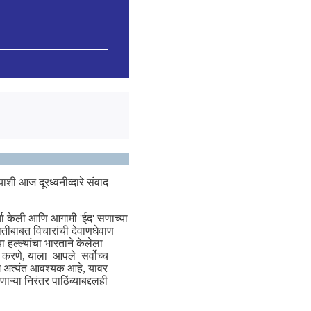
ी आज दूरध्‍वनीव्दारे संवाद
चा केली आणि आगामी 'ईद' सणाच्या
ितीबाबत विचारांची देवाणघेवाण
हल्ल्यांचा भारताने केलेला
ित करणे, याला आपले सर्वोच्च
ाग अत्यंत आवश्यक आहे, यावर
ऱ्या निरंतर पाठिंब्याबद्दलही