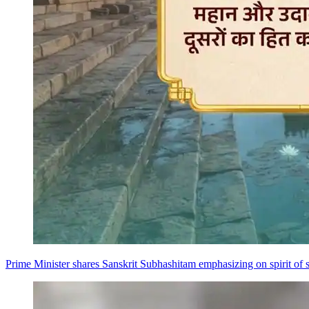
Prime Minister shares Sanskrit Subhashitam emphasizing on spirit of s