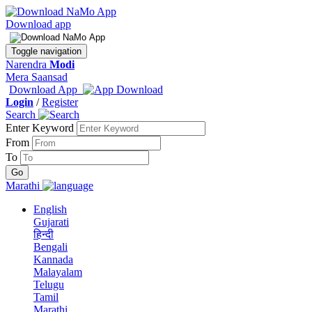
Download app
Toggle navigation
Narendra
Modi
Mera Saansad
Download App
Login
/
Register
Search
Enter Keyword
From
To
Marathi
English
Gujarati
हिन्दी
Bengali
Kannada
Malayalam
Telugu
Tamil
Marathi