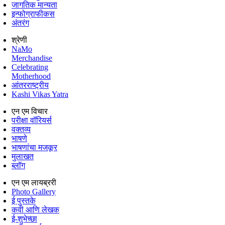
जागतिक मान्यता
इन्फोग्राफीकस
अंतरंग
श्रेणी
NaMo
Merchandise
Celebrating
Motherhood
आंतरराष्ट्रीय
Kashi Vikas Yatra
एन एम विचार
परीक्षा वॉरियर्स
वक्तव्य
भाषणे
भाषणांचा मजकूर
मुलाखत
ब्लॉग
एन एम लायब्ररी
Photo Gallery
ई पुस्तके
कवी आणि लेखक
ई-शुभेच्छा