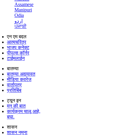
Assamese
Manipuri
Odia
اردو
ਪੰਜਾਬੀ
एन एम बद्दल
आत्मचरित्र
भाजप कनेक्ट
पीपल्स कॉर्नर
टाईमलाईन
बातम्या
बातम्या अद्ययावत
मीडिया कवरेज
वार्तापत्र
प्रतिबिंब
ट्यून इन
मन की बात
कार्यक्रम चालू आहे,
बघा.
शासन
शासन नमुना