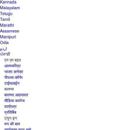
Kannada
Malayalam
Telugu
Tamil
Marathi
Assamese
Manipuri
Odia
اردو
ਪੰਜਾਬੀ
एन एम बद्दल
आत्मचरित्र
भाजप कनेक्ट
पीपल्स कॉर्नर
टाईमलाईन
बातम्या
बातम्या अद्ययावत
मीडिया कवरेज
वार्तापत्र
प्रतिबिंब
ट्यून इन
मन की बात
कार्यक्रम चालू आहे,