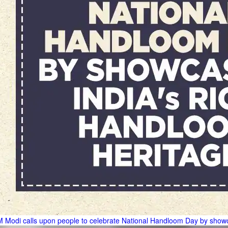
 Modi calls upon people to celebrate National Handloom Day by showc