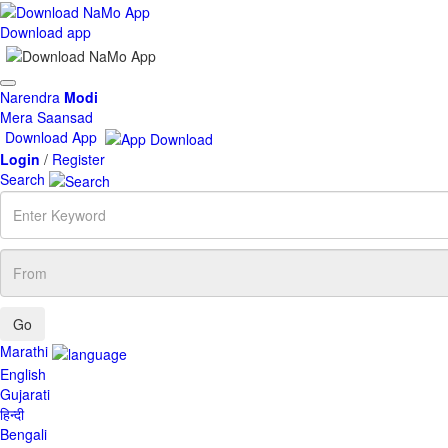
Download app
Toggle
Narendra
Modi
navigation
Mera Saansad
Download App
Login
/
Register
Search
Enter
Keyword
From
Marathi
English
Gujarati
हिन्दी
Bengali