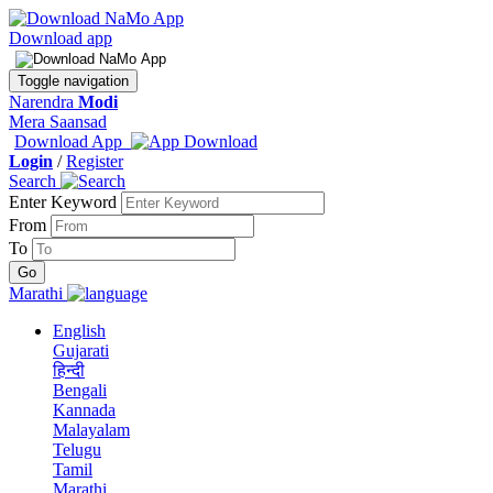
Download app
Toggle navigation
Narendra
Modi
Mera Saansad
Download App
Login
/
Register
Search
Enter Keyword
From
To
Marathi
English
Gujarati
हिन्दी
Bengali
Kannada
Malayalam
Telugu
Tamil
Marathi