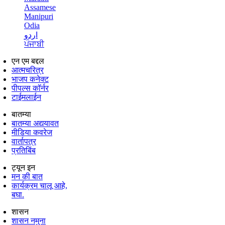
Assamese
Manipuri
Odia
اردو
ਪੰਜਾਬੀ
एन एम बद्दल
आत्मचरित्र
भाजप कनेक्ट
पीपल्स कॉर्नर
टाईमलाईन
बातम्या
बातम्या अद्ययावत
मीडिया कवरेज
वार्तापत्र
प्रतिबिंब
ट्यून इन
मन की बात
कार्यक्रम चालू आहे,
बघा.
शासन
शासन नमुना