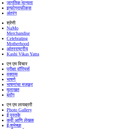
जागतिक मान्यता
इन्फोग्राफीकस
अंतरंग
श्रेणी
NaMo
Merchandise
Celebrating
Motherhood
आंतरराष्ट्रीय
Kashi Vikas Yatra
एन एम विचार
परीक्षा वॉरियर्स
वक्तव्य
भाषणे
भाषणांचा मजकूर
मुलाखत
ब्लॉग
एन एम लायब्ररी
Photo Gallery
ई पुस्तके
कवी आणि लेखक
ई-शुभेच्छा