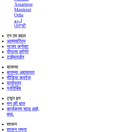
Assamese
Manipuri
Odia
اردو
ਪੰਜਾਬੀ
एन एम बद्दल
आत्मचरित्र
भाजप कनेक्ट
पीपल्स कॉर्नर
टाईमलाईन
बातम्या
बातम्या अद्ययावत
मीडिया कवरेज
वार्तापत्र
प्रतिबिंब
ट्यून इन
मन की बात
कार्यक्रम चालू आहे,
बघा.
शासन
शासन नमुना