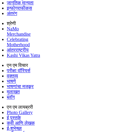
जागतिक मान्यता
इन्फोग्राफीकस
अंतरंग
श्रेणी
NaMo
Merchandise
Celebrating
Motherhood
आंतरराष्ट्रीय
Kashi Vikas Yatra
एन एम विचार
परीक्षा वॉरियर्स
वक्तव्य
भाषणे
भाषणांचा मजकूर
मुलाखत
ब्लॉग
एन एम लायब्ररी
Photo Gallery
ई पुस्तके
कवी आणि लेखक
ई-शुभेच्छा