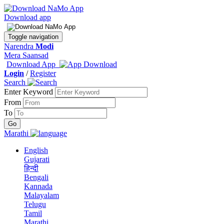
Download app
Toggle navigation
Narendra
Modi
Mera Saansad
Download App
Login
/
Register
Search
Enter Keyword
From
To
Marathi
English
Gujarati
हिन्दी
Bengali
Kannada
Malayalam
Telugu
Tamil
Marathi