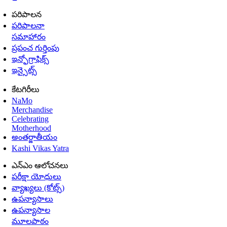
పరిపాలన
పరిపాలనా
సమాహారం
ప్రపంచ గుర్తింపు
ఇన్ఫోగ్రాఫిక్స్
ఇన్సైట్స్
కేటగిరీలు
NaMo
Merchandise
Celebrating
Motherhood
అంతర్జాతీయం
Kashi Vikas Yatra
ఎన్ఎం ఆలోచనలు
పరీక్షా యోధులు
వ్యాఖ్యలు (కోట్స్)
ఉపన్యాసాలు
ఉపన్యాసాల
మూలపాఠం