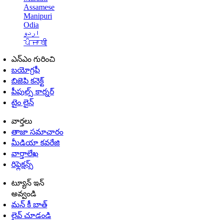
Assamese
Manipuri
Odia
اردو
ਪੰਜਾਬੀ
ఎన్ఎం గురించి
బయోగ్రఫీ
బిజెపి కనెక్ట్
పీపుల్స్ కార్నర్
టైం లైన్
వార్తలు
తాజా సమాచారం
మీడియా కవరేజి
వార్తాలేఖ
రిఫ్లెక్షన్స్
ట్యూన్ ఇన్
అవ్వండి
మన్ కీ బాత్
లైవ్ చూడండి