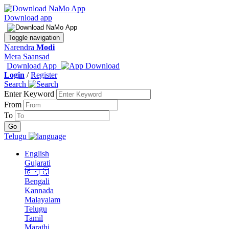
Download app
Toggle navigation
Narendra
Modi
Mera Saansad
Download App
Login
/
Register
Search
Enter Keyword
From
To
Telugu
English
Gujarati
हिन्दी
Bengali
Kannada
Malayalam
Telugu
Tamil
Marathi