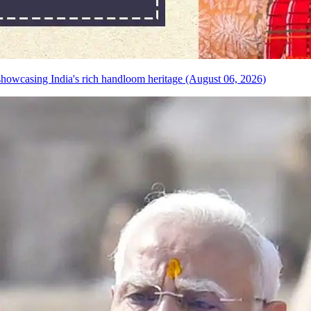
howcasing India's rich handloom heritage (August 06, 2026)