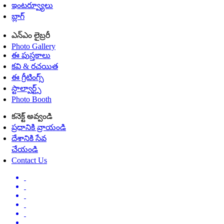
ఇంటర్వ్యూలు
బ్లాగ్
ఎన్ఎం లైబ్రరీ
Photo Gallery
ఈ పుస్తకాలు
కవి & రచయిత
ఈ గ్రీటింగ్స్
స్టాల్వార్ట్స్
Photo Booth
కనెక్ట్ అవ్వండి
ప్రధానికి వ్రాయండి
దేశానికి సేవ
చేయండి
Contact Us