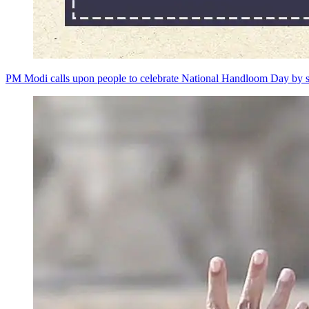
PM Modi calls upon people to celebrate National Handloom Day by s