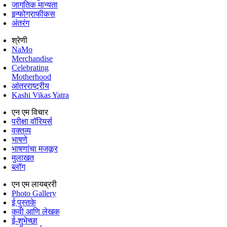
जागतिक मान्यता
इन्फोग्राफीकस
अंतरंग
श्रेणी
NaMo
Merchandise
Celebrating
Motherhood
आंतरराष्ट्रीय
Kashi Vikas Yatra
एन एम विचार
परीक्षा वॉरियर्स
वक्तव्य
भाषणे
भाषणांचा मजकूर
मुलाखत
ब्लॉग
एन एम लायब्ररी
Photo Gallery
ई पुस्तके
कवी आणि लेखक
ई-शुभेच्छा