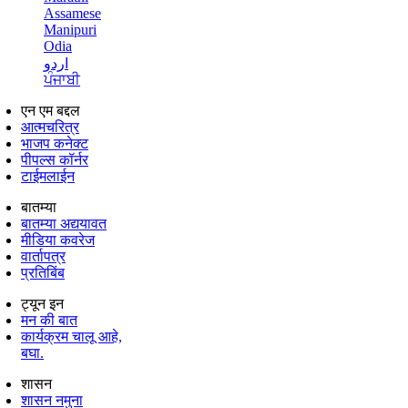
Assamese
Manipuri
Odia
اردو
ਪੰਜਾਬੀ
एन एम बद्दल
आत्मचरित्र
भाजप कनेक्ट
पीपल्स कॉर्नर
टाईमलाईन
बातम्या
बातम्या अद्ययावत
मीडिया कवरेज
वार्तापत्र
प्रतिबिंब
ट्यून इन
मन की बात
कार्यक्रम चालू आहे,
बघा.
शासन
शासन नमुना