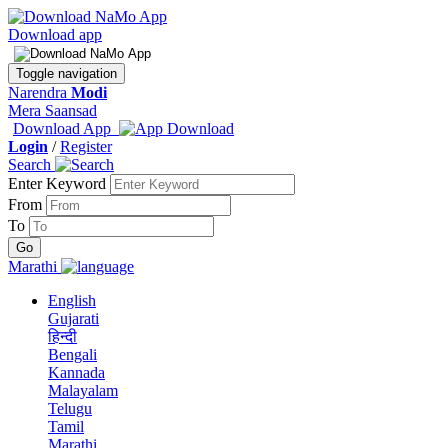
Download app
Toggle navigation
Narendra
Modi
Mera Saansad
Download App
Login
/
Register
Search
Enter Keyword
From
To
Marathi
English
Gujarati
हिन्दी
Bengali
Kannada
Malayalam
Telugu
Tamil
Marathi