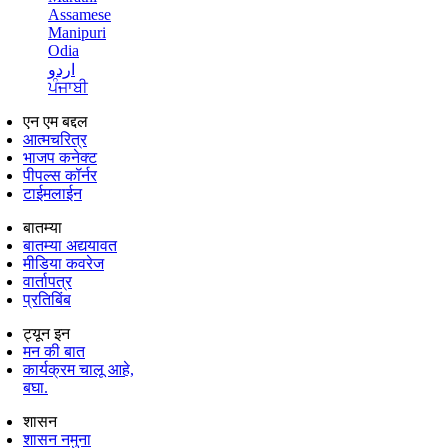
Assamese
Manipuri
Odia
اردو
ਪੰਜਾਬੀ
एन एम बद्दल
आत्मचरित्र
भाजप कनेक्ट
पीपल्स कॉर्नर
टाईमलाईन
बातम्या
बातम्या अद्ययावत
मीडिया कवरेज
वार्तापत्र
प्रतिबिंब
ट्यून इन
मन की बात
कार्यक्रम चालू आहे,
बघा.
शासन
शासन नमुना