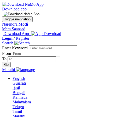
Download app
Toggle navigation
Narendra
Modi
Mera Saansad
Download App
Login
/
Register
Search
Enter Keyword
From
To
Marathi
English
Gujarati
हिन्दी
Bengali
Kannada
Malayalam
Telugu
Tamil
Marathi