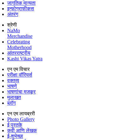
जागतिक मान्यता
इन्फोग्राफीकस
अंतरंग
श्रेणी
NaMo
Merchandise
Celebrating
Motherhood
आंतरराष्ट्रीय
Kashi Vikas Yatra
एन एम विचार
परीक्षा वॉरियर्स
वक्तव्य
भाषणे
भाषणांचा मजकूर
मुलाखत
ब्लॉग
एन एम लायब्ररी
Photo Gallery
ई पुस्तके
कवी आणि लेखक
ई-शुभेच्छा