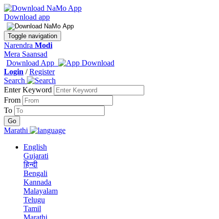
Download app
Toggle navigation
Narendra
Modi
Mera Saansad
Download App
Login
/
Register
Search
Enter Keyword
From
To
Marathi
English
Gujarati
हिन्दी
Bengali
Kannada
Malayalam
Telugu
Tamil
Marathi