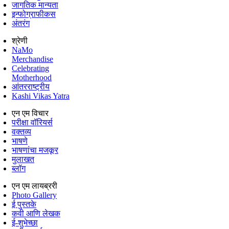
जागतिक मान्यता
इन्फोग्राफीकस
अंतरंग
श्रेणी
NaMo
Merchandise
Celebrating
Motherhood
आंतरराष्ट्रीय
Kashi Vikas Yatra
एन एम विचार
परीक्षा वॉरियर्स
वक्तव्य
भाषणे
भाषणांचा मजकूर
मुलाखत
ब्लॉग
एन एम लायब्ररी
Photo Gallery
ई पुस्तके
कवी आणि लेखक
ई-शुभेच्छा