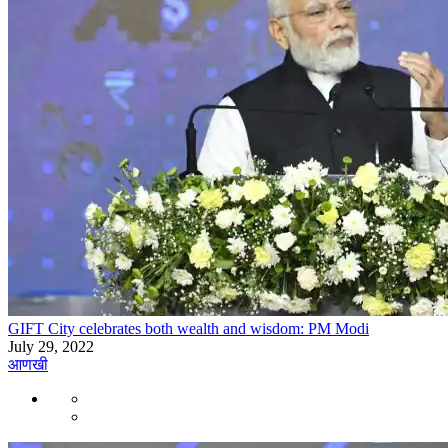
GIFT City celebrates both wealth and wisdom: PM Modi
July 29, 2022
आणखी