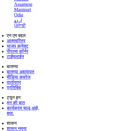
Assamese
Manipuri
Odia
اردو
ਪੰਜਾਬੀ
एन एम बद्दल
आत्मचरित्र
भाजप कनेक्ट
पीपल्स कॉर्नर
टाईमलाईन
बातम्या
बातम्या अद्ययावत
मीडिया कवरेज
वार्तापत्र
प्रतिबिंब
ट्यून इन
मन की बात
कार्यक्रम चालू आहे,
बघा.
शासन
शासन नमुना