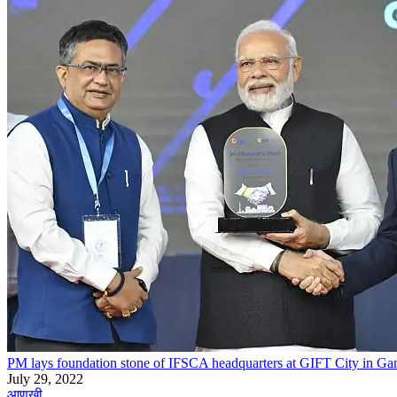
PM lays foundation stone of IFSCA headquarters at GIFT City in Ga
July 29, 2022
आणखी