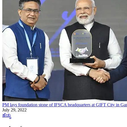
PM lays foundation stone of IFSCA headquarters at GIFT City in Ga
July 29, 2022
ಹೆಚ್ಚು