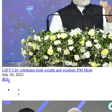
GIFT City celebrates both wealth and wisdom: PM Modi
July 29, 2022
ಹೆಚ್ಚು