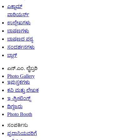
ಎಕ್ಸಾಮ್
ವಾರಿಯರ್ಸ್
ಉಲ್ಲೇಖಗಳು
ಭಾಷಣಗಳು
ಭಾಷಣದ ಪಠ್ಯ
ಸಂದರ್ಶನಗಳು
ಬ್ಲಾಗ್
ಏನ್.ಎಂ. ಲೈಬ್ರರಿ
Photo Gallery
ಇಪುಸ್ತಕಗಳು
ಕವಿ ಮತ್ತು ಲೇಖಕ
ಇ -ಗ್ರೀಟಿಂಗ್ಸ್
ದಿಗ್ಗಜರು
Photo Booth
ಸಂಪರ್ಕಿಸು
ಪ್ರಧಾನಿಯವರಿಗೆ