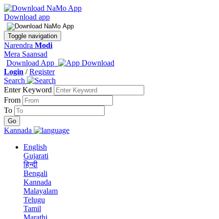
Download app
Toggle navigation
Narendra
Modi
Mera Saansad
Download App
Login
/
Register
Search
Enter Keyword
From
To
Kannada
English
Gujarati
हिन्दी
Bengali
Kannada
Malayalam
Telugu
Tamil
Marathi