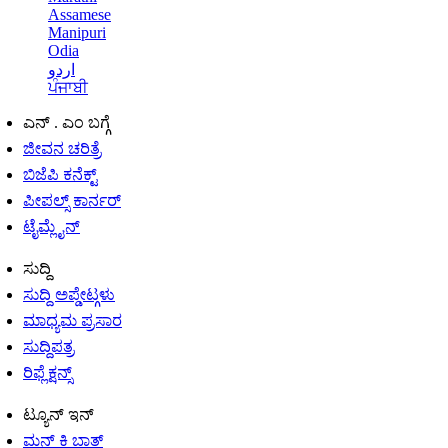
Assamese
Manipuri
Odia
اردو
ਪੰਜਾਬੀ
ಎನ್ . ಎಂ ಬಗ್ಗೆ
ಜೀವನ ಚರಿತ್ರೆ
ಬಿಜೆಪಿ ಕನೆಕ್ಟ್
ಪೀಪಲ್ಸ್ ಕಾರ್ನರ್
ಟೈಮ್ಲೈನ್
ಸುದ್ದಿ
ಸುದ್ದಿ ಅಪ್ಡೇಟ್ಗಳು
ಮಾಧ್ಯಮ ಪ್ರಸಾರ
ಸುದ್ದಿಪತ್ರ
ರಿಫ್ಲೆಕ್ಷನ್ಸ್
ಟ್ಯೂನ್ ಇನ್
ಮನ್ ಕಿ ಬಾತ್