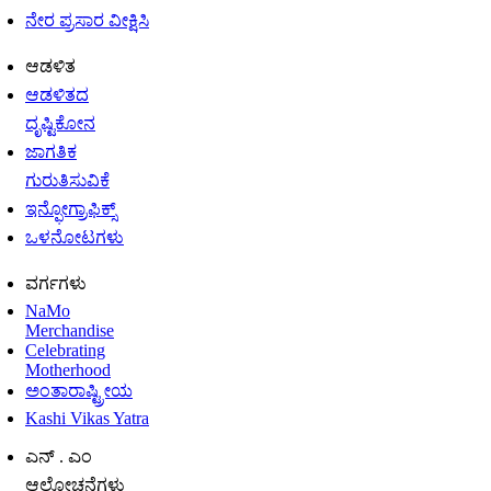
ನೇರ ಪ್ರಸಾರ ವೀಕ್ಷಿಸಿ
ಆಡಳಿತ
ಆಡಳಿತದ
ದೃಷ್ಟಿಕೋನ
ಜಾಗತಿಕ
ಗುರುತಿಸುವಿಕೆ
ಇನ್ಫೋಗ್ರಾಫಿಕ್ಸ್
ಒಳನೋಟಗಳು
ವರ್ಗಗಳು
NaMo
Merchandise
Celebrating
Motherhood
ಅಂತಾರಾಷ್ಟ್ರೀಯ
Kashi Vikas Yatra
ಎನ್ . ಎಂ
ಆಲೋಚನೆಗಳು