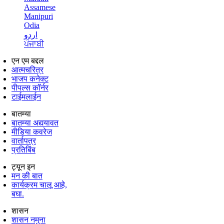
Assamese
Manipuri
Odia
اردو
ਪੰਜਾਬੀ
एन एम बद्दल
आत्मचरित्र
भाजप कनेक्ट
पीपल्स कॉर्नर
टाईमलाईन
बातम्या
बातम्या अद्ययावत
मीडिया कवरेज
वार्तापत्र
प्रतिबिंब
ट्यून इन
मन की बात
कार्यक्रम चालू आहे,
बघा.
शासन
शासन नमुना