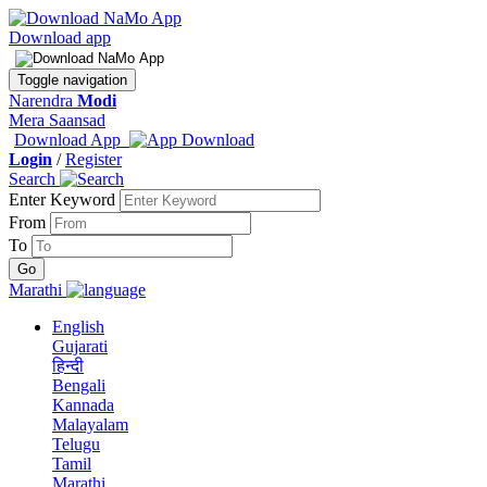
Download app
Toggle navigation
Narendra
Modi
Mera Saansad
Download App
Login
/
Register
Search
Enter Keyword
From
To
Marathi
English
Gujarati
हिन्दी
Bengali
Kannada
Malayalam
Telugu
Tamil
Marathi