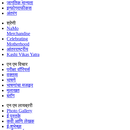
जागतिक मान्यता
इन्फोग्राफीकस
अंतरंग
श्रेणी
NaMo
Merchandise
Celebrating
Motherhood
आंतरराष्ट्रीय
Kashi Vikas Yatra
एन एम विचार
परीक्षा वॉरियर्स
वक्तव्य
भाषणे
भाषणांचा मजकूर
मुलाखत
ब्लॉग
एन एम लायब्ररी
Photo Gallery
ई पुस्तके
कवी आणि लेखक
ई-शुभेच्छा