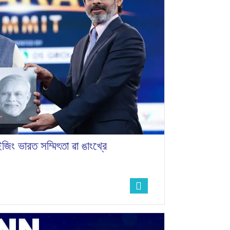
রাইজিং ভারত সম্মিৎতা ৱা ঙাংখ্রে