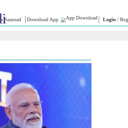
i
a Saansad
Download App
Login
/
Reg
লৈঙাক্লোন
কাংলুপশিং
এন এম ৱাখল
লৈঙাক্লোনগী খুদম
NaMo Merchandise
Exam Warri
য়ু
মালেম্না শকখঙবা
Celebrating
ক্বোৎশিং
Motherhood
ইনফোগ্রাফিক্স
ৱারোলশিং
অন্তর্জাতিগী
নুংদা
ইথোক্লবা ৱার
Kashi Vikas Yatra
ইন্তরভ্যুশিং
ব্লোগ