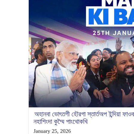
অহানবা ভোৎতগী হৌরগা স্তার্তঅপ ইন্দিয়া ফাওব
নহাশিংদা কুম্মৈ পাংথোকখি
January 25, 2026