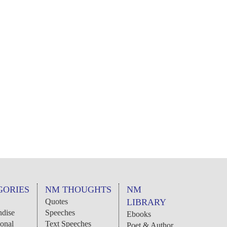
GORIES
NM THOUGHTS
NM
Quotes
LIBRARY
dise
Speeches
Ebooks
ional
Text Speeches
Poet & Author