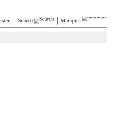
ister
Search
Manipuri
্লোনশিং
এন এম লাইব্রেরী
কনেক্ত
ors
Photo Gallery
প্রধান মন্ত্রীদা ইবীয়ু
ই-বুকশিং
লৈবাক্কী সেবা তৌবীয়ু
অশৈবা & অইবা
Contact Us
োলশিং
ই-গ্রীতিংশিং
শক্নাইরবশিং
Photo Booth