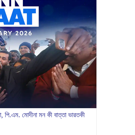
া, পি.এম. মোদীনা মন কী বাত্তা ভারতকী