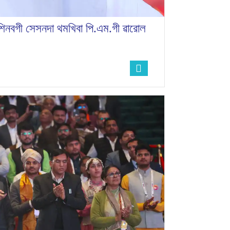
শিনবগী সেসনদা থমখিবা পি.এম.গী ৱারোল