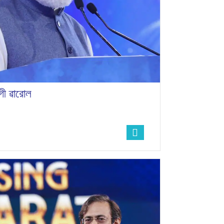
.গী ৱারোল