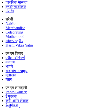
जागतिक मान्यता
इन्फोग्राफीकस
अंतरंग
श्रेणी
NaMo
Merchandise
Celebrating
Motherhood
आंतरराष्ट्रीय
Kashi Vikas Yatra
एन एम विचार
परीक्षा वॉरियर्स
वक्तव्य
भाषणे
भाषणांचा मजकूर
मुलाखत
ब्लॉग
एन एम लायब्ररी
Photo Gallery
ई पुस्तके
कवी आणि लेखक
ई-शुभेच्छा