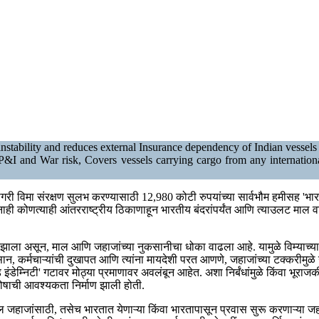
instability and reduces external Insurance dependency of Indian vessels
&I and War risk, Covers vessels carrying cargo from any international
र्ण सागरी विमा संरक्षण सुलभ करण्यासाठी 12,980 कोटी रुपयांच्या सार्वभौम हमीसह 'भ
 कोणत्याही आंतरराष्ट्रीय ठिकाणाहून भारतीय बंदरांपर्यंत आणि त्याउलट माल वाह
ला असून, माल आणि जहाजांच्या नुकसानीचा धोका वाढला आहे. यामुळे विम्याच्या ख
कर्मचाऱ्यांची दुखापत आणि त्यांना मायदेशी परत आणणे, जहाजांच्या टक्करीमुळे उद्भव
ेम्निटी' गटावर मोठ्या प्रमाणावर अवलंबून आहेत. अशा निर्बंधांमुळे किंवा भूराजकीय
ंकोषाची आवश्यकता निर्माण झाली होती.
ील जहाजांसाठी, तसेच भारतात येणाऱ्या किंवा भारतापासून प्रवास सुरू करणाऱ्या ज