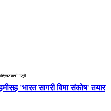
ंत्रिमंडळाची मंजुरी
ौम हमीसह 'भारत सागरी विमा संकोष' तयार