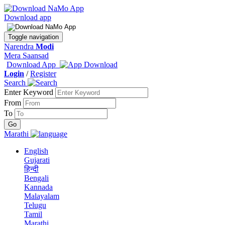
Download app
Toggle navigation
Narendra
Modi
Mera Saansad
Download App
Login
/
Register
Search
Enter Keyword
From
To
Marathi
English
Gujarati
हिन्दी
Bengali
Kannada
Malayalam
Telugu
Tamil
Marathi