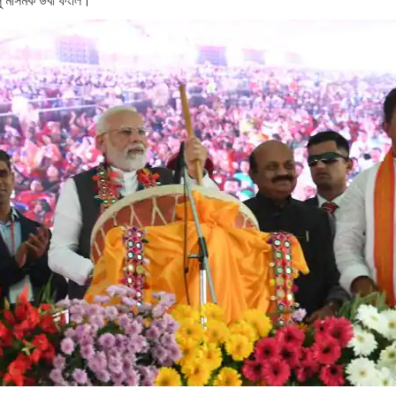
সু মসিমক উবা ফংলি।