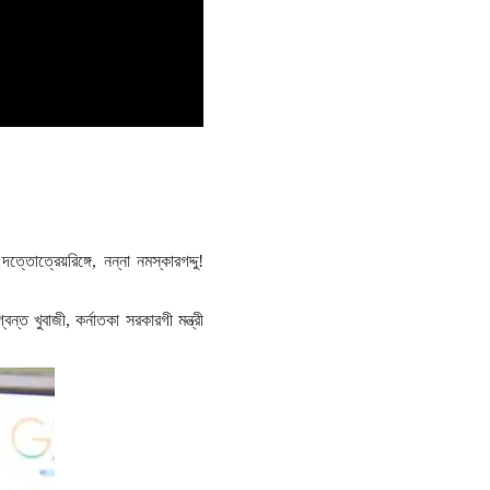
তোত্রেয়রিঙ্গে, নন্না নমস্কারগদ্দু!
গ্বন্ত খুবাজী, কর্নাতকা সরকারগী মন্ত্রী