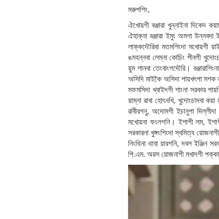
মরুপশিং,
ঐখোয়গী বঞ্জারা খুন্নাইনা দিকেদ কয়
ঐহাক্না বঞ্জারা ইমুং অমগা উন্নবদা
লাক্কদৌরিবা মতমশিংদা মখোয়গী য়াইফ
ঙমহন্নবা লেম্না কোচিং পীবগী খুদোং
য়ুম শানবা তেংবাংগদৌরি। বঞ্জারাশি
অসিদি মাইকৈ অসিদা পায়খৎপা মশক ন
মফমসিদা খ্বাইদগী শাংনা সরকার পায়খ
য়াম্না ৱাবা হোৎনখি, খুদোংচাদবা কয়া
ৱাবীরগনু, অদোমগী ইচানুপা দিল্লীদা 
মখোয়না ফংলগনি। ইশাগী লম, ইশাগী 
সরকারনা খুঙ্গংশিংদা স্বমিত্ব য়োজনাগ
নিংথিনা থাবা য়ারগনি, দবল ইঞ্জিন 
পি.এম. অৱস য়োজনাগী মখাদগী পক্কা য়