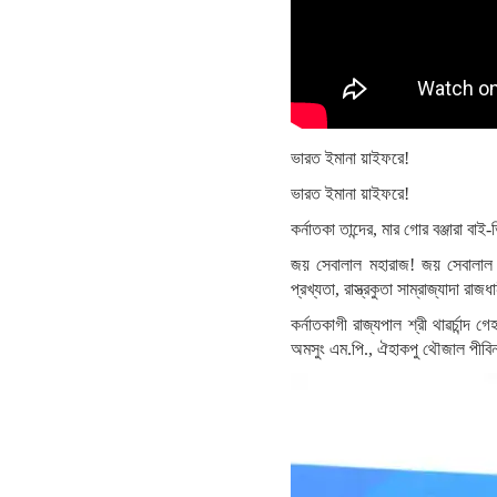
ভারত ইমানা য়াইফরে!
ভারত ইমানা য়াইফরে!
কর্নাতকা তান্দের, মার গোর বঞ্জারা বা
জয় সেবালাল মহারাজ! জয় সেবালাল মহা
প্রখ্যতা, রাস্ত্রকুতা সাম্রাজ্যাদা রা
কর্নাতকাগী রাজ্যপাল শ্রী থাৱর্চান্দ গে
অমসুং এম.পি., ঐহাকপু থৌজাল পীবিনব