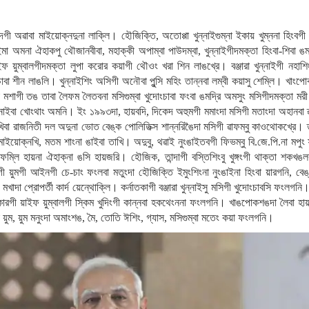
াদগী অৱাবা মাইয়োক্নদুনা লাক্লি। হৌজিক্তি, অতোপ্পা খুন্নাইগুম্না ইকায় খুম্ননা হিংবগ
 ইমা অমনা ঐহাকপু থৌজানবীবা, মহাক্কী অপাম্বা পাউদম্বা, খুন্নাইগীদমক্তা হিংবা-শিবা
 য়ুম্বালগীদমক্তা লুপা করোর কয়াগী থৌওং খরা শিন লাঙখ্রে। বঞ্জারা খুন্নাইগী নহাশ
চাবা শীন লাঙলি। খুন্নাইশিং অসিগী অনৌবা পুন্সি মহিং তান্নবা লম্বী কয়াসু শেম্লি। খাং
ংনা মশাগী তঙ তাবা লৈফম লৈতবনা মসিগুম্বা খুদোংচাবা ফংবা ঙমদ্রি অমসুং মসিগীদমক্তা 
াইবা খোংথাং অমনি। ইং ১৯৯৩দা, হায়বদি, দিকেদ অহুমগী মমাংদা মসিগী মতাংদা অহানবা 
িবা রাজনিতী দল অদুনা ভোত বেঙ্ক পোলিতিক্স শান্নরিঙৈদা মসিগী ৱাফম্বু কাওথোকখ্রে। তান
 মাইয়োক্নখি, মতম শাংনা ঙাইবা তাখি। অদুবু, থৱাই নুংঙাইতবগী ফিভম্বু বি.জে.পি.না মপুং
ফম্লি হায়না ঐহাক্না ঙসি হায়জরি। হৌজিক, তান্দাগী বস্তিশিংবু খুঙ্গংগী থাক্তা শকখঙলব
য়ুমগী আইনগী চে-চাং ফংলবা মতুংদা হৌজিক্তি ইমুংশিংনা নুংঙাইনা হিংবা য়ারগনি, বেঙ
ী মখাদা প্রোপর্তী কার্দ য়েন্থোক্লি। কর্নাতকাগী বঞ্জারা খুন্নাইসু মসিগী খুদোংচাবসি ফংলগন
সরকারগী য়াইফ য়ুম্বালগী স্কিম খুদিংগী কান্নবা হকথেংননা ফংলগনি। খাঙপোকশঙদা লৈবা 
ুম, য়ুম মনুংদা অমাংশঙ, মৈ, তোতি ঈশিং, গ্যাস, মসিগুম্বা মতেং কয়া ফংলগনি।