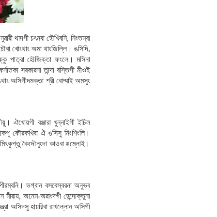
ারী থাদগী চৎনবা হৌখিবনি, নিংতম্বা
অচৌবা খোংথাং অমা থাংজিল্লি। ঙসিদি,
ক্কু পাত্রা হৌজিক্তা ফংলে। মসিনা
র্নাতকা সরকারনা তান্দা বস্তিগী মীওই
ং অসিগীদমক্তা শ্রী বোম্মাই অমসুং
য়ু। ঐখোয়গী বঞ্জারা খুন্নাইগী ইচিল
াকপু কৌরকখিবা ঐ ঙসিসু নিংশিংলি।
মিৎকুপ্তু কৈদৌনুংদা কাওবা ঙম্লোই।
পীরম্বনি। ভগ্বান বসবেস্বরনা অনুভব
 মীরায়, অনেম-অৱাংদগী হেন্দোক্তুনা
ন্ত্রা অসিদসু হায়রিবা ৱাখল্লোন অসিগী