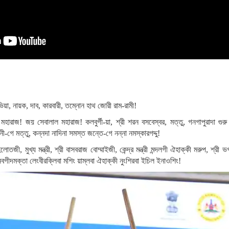
ই-ভিয়া, নায়ক, দাব, কারবারী, তম্নোন হাথ জোরী রাম-রামী!
রাজ! জয় সেবালাল মহারাজ! কলবুর্গী-য়া, শ্রী শরন বসবেস্বর, মত্তু, গনগাপুরাদা গুরু দত্
জধানী-গে মত্তু, কন্নদা নাদিনা সমস্ত জন্তে-গে নন্না নমস্কারগদ্দু!
হলোতজী, মুখ্য মন্ত্রী, শ্রী বাসবরাজ বোম্মাইজী, কেন্দ্র মন্ত্রী মন্দলগী ঐহাক্কী মরুপ, শ্রী ভ
গীদমক্তা লেংবীরক্লিবা মশিং য়াম্লবা ঐহাক্কী নুংশিরবা ইচিল ইনাওশিং!