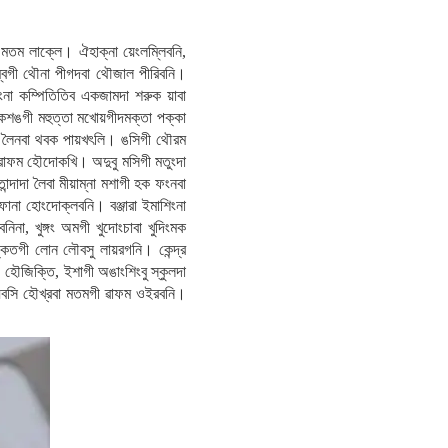
ী মতম লাক্লে। ঐহাক্না য়েংলম্লিবনি,
 ঙম্বগী থৌনা পীগদবা থৌজাল পীরিবনি।
িংনা কম্পিতিতিব একজামদা শরুক য়াবা
পোকশঙগী মহুত্তা মখোয়গীদমক্তা পক্কা
মরী লৈনবা থবক পায়খৎলি। ঙসিগী থৌরম
ৱাফম হৌদোকখি। অদুবু মসিগী মতুংদা
্দাদা লৈবা মীয়াম্না মশাগী হক ফংনবা
 ফানা হোংদোক্লবনি। বঞ্জারা ইমাশিংনা
নিনা, খুঙ্গং অমগী খুদোংচাবা খুদিংমক
্কতগী লোন লৌবসু লায়রগনি। কেন্দ্র
ি। হৌজিক্তি, ইশাগী অঙাংশিংবু স্কুলদা
হায়বসি হৌখ্রবা মতমগী ৱাফম ওইরবনি।