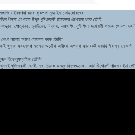
িলেজশিং ওইরকপদা বঞ্জারা ফুরুপতা নুংঙাইবা ফোঙদোকখ্রে
ইথিল পীদুনা ঐখোয়না মীপুম খুদিংমক্কী য়াইফনবা ঐখোয়না থবক তৌরি”
 ফংদ্রবা, শোত্থরবা, ত্রাইবেল, দিব্যাঙ্গ, অঙাংশিং, নুপীশিংনা মখোয়গী ফংফম থোকপা ফ
ক শেংবা লালোং অমগা লোয়ননা থবক তৌরি”
ইকাই খুম্নবা ফংহল্লবা মতমদা অনৌবা অনীংবা অপাম্বা ফাওরকই মরমদি মীয়াম্না নোংমগী ক
লুজন রিভোল্যুস্নাইজ তৌখি”
 খুন্নাই খুদিংমক্কী চৎনবী, নাৎ, চিঞ্জাক অমসুং ফিজেৎ-চাকচা অসি ঐখোয়গী পাঙ্গল ওইনা লৌ