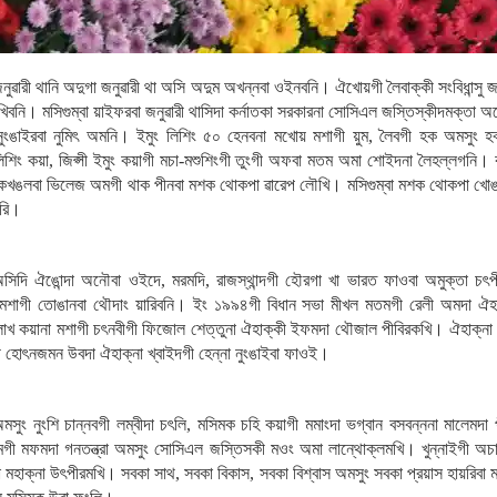
ী থানি অদুগা জনুৱারী থা অসি অদুম অখন্নবা ওইনবনি। ঐখোয়গী লৈবাক্কী সংবিধান্সু জনুৱ
িবনি। মসিগুম্বা য়াইফরবা জনুৱারী থাসিদা কর্নাতকা সরকারনা সোসিএল জস্তিস্কীদমক্তা 
গী নুংঙাইরবা নুমিৎ অমনি। ইমুং লিশিং ৫০ হেনবনা মখোয় মশাগী য়ুম, লৈবগী হক অমসুং হ
প লিশিং কয়া, জিপ্সী ইমুং কয়াগী মচা-মশুশিংগী তুংগী অফবা মতম অমা শোইদনা লৈহল্লগনি। ক
 শকখঙলবা ভিলেজ অমগী থাক পীনবা মশক থোকপা ৱারেপ লৌখি। মসিগুম্বা মশক থোকপা খোঙথা
চরি।
 অসিদি ঐঙোন্দা অনৌবা ওইদে, মরমদি, রাজস্থান্দগী হৌরগা খা ভারত ফাওবা অমুক্তা চৎপী
 মশাগী তোঙানবা থৌদাং য়ারিবনি। ইং ১৯৯৪গী বিধান সভা মীখল মতমগী রেলী অমদা ঐহ
াও লাখ কয়ানা মশাগী চৎনবীগী ফিজোল শেত্তুনা ঐহাক্কী ইফমদা থৌজাল পীবিরকখি। ঐহাক্না 
ী হোৎনজমন উবদা ঐহাক্না খ্বাইদগী হেন্না নুংঙাইবা ফাওই।
সুং নুংশি চান্নবগী লম্বীদা চৎলি, মসিমক চহি কয়াগী মমাংদা ভগ্বান বসবন্ননা মালেমদা 
লেমগী মফমদা গনতন্ত্রা অমসুং সোসিএল জস্তিসকী মওং অমা লান্থোক্লমখি। খুন্নাইগী অচান
ৈ অমা মহাক্না উৎপীরমখি। সবকা সাথ, সবকা বিকাস, সবকা বিশ্বাস অমসুং সবকা প্রয়াস হায়রিবা ম