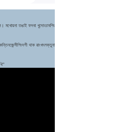
ংলি। মখোয়না তঙাই ফদবা খুদোংচাবশিং
ন্তিনজেন্সীশিংদগী থাক ৱাংখৎলক্তুনা
খি”