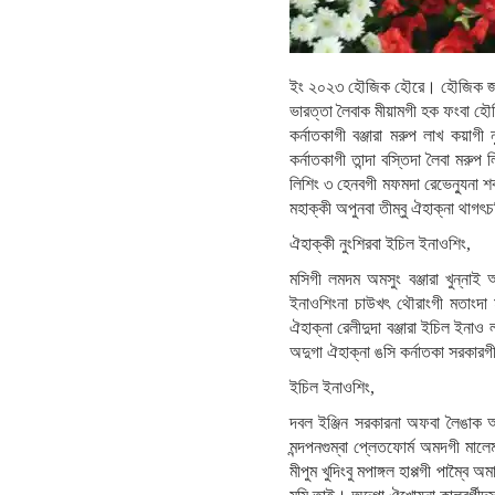
ইং ২০২৩ হৌজিক হৌরে। হৌজিক জনুৱার
ভারত্তা লৈবাক মীয়ামগী হক ফংবা হৌখ
কর্নাতকাগী বঞ্জারা মরুপ লাখ কয়া
কর্নাতকাগী তান্দা বস্তিদা লৈবা মরু
লিশিং ৩ হেনবগী মফমদা রেভেন্যুনা
মহাক্কী অপুনবা তীম্বু ঐহাক্না থাগৎ
ঐহাক্কী নুংশিরবা ইচিল ইনাওশিং,
মসিগী লমদম অমসুং বঞ্জারা খুন্নাই
ইনাওশিংনা চাউখৎ থৌরাংগী মতাংদা
ঐহাক্না রেলীদুদা বঞ্জারা ইচিল ইন
অদুগা ঐহাক্না ঙসি কর্নাতকা সরকারগ
ইচিল ইনাওশিং,
দবল ইঞ্জিন সরকারনা অফবা লৈঙাক অম
মন্দপনগুম্বা প্লেতফোর্ম অমদগী মা
মীপুম খুদিংবু মপাঙ্গল হাপ্পগী পাম্ব