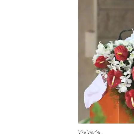
ইচিল ইনাওশিং,