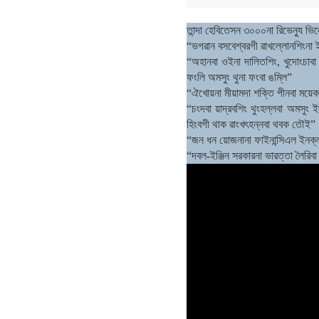
তান্দা হেবিতেসন ৩০০০না রিভেন্যু ভ
“ভগৱান বসবেশ্বরগী ৱাখল্লোনশিংনা 
“অহানবা ওইনা দালিতশিং, খুদোংচাবা
ফংলি অমসুং থুনা ফংবা ঙম্লি”
“ঐখোয়না মীয়ামদা শক্তি পীনবা ময়ে
“চংদবা য়াদ্রবশিং থুংহল্লবা অমসুং 
হিংবগী থাক ৱাংখৎহন্নবা থবক তৌই”
“জন ধন য়োজনানা ফাইনান্সিএল ইনক্
“দবল-ইঞ্জিন সরকারনা ভারত্তা লৈরিবা