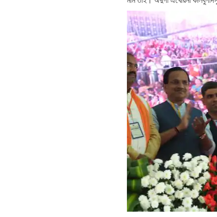
মমি তাই। অদুগা ঐখোয়না কালবুর্গীদ