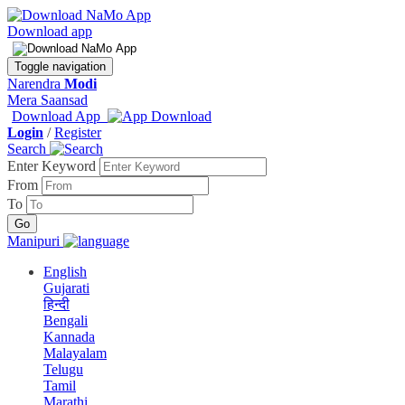
Download app
Toggle navigation
Narendra
Modi
Mera Saansad
Download App
Login
/
Register
Search
Enter Keyword
From
To
Manipuri
English
Gujarati
हिन्दी
Bengali
Kannada
Malayalam
Telugu
Tamil
Marathi