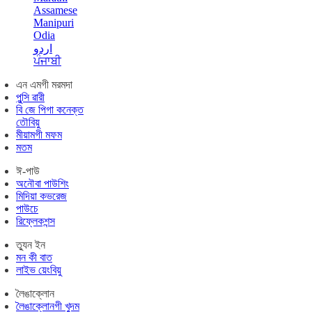
Assamese
Manipuri
Odia
اردو
ਪੰਜਾਬੀ
এন এমগী মরমদা
পুন্সি ৱারী
বি জে পিগা কনেক্ত
তৌবিয়ু
মীয়ামগী মফম
মতম
ঈ-পাউ
অনৌবা পাউশিং
মিদিয়া কভরেজ
পাউচে
রিফ্লেকশন্স
ত্যুন ইন
মন কী বাত
লাইভ য়েংবিয়ু
লৈঙাক্লোন
লৈঙাক্লোনগী খুদম