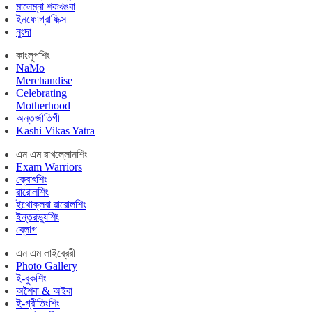
মালেম্না শকখঙবা
ইনফোগ্রাফিক্স
নুংদা
কাংলুপশিং
NaMo
Merchandise
Celebrating
Motherhood
অন্তর্জাতিগী
Kashi Vikas Yatra
এন এম ৱাখল্লোনশিং
Exam Warriors
ক্বোৎশিং
ৱারোলশিং
ইথোক্লবা ৱারোলশিং
ইন্তরভ্যুশিং
ব্লোগ
এন এম লাইব্রেরী
Photo Gallery
ই-বুকশিং
অশৈবা & অইবা
ই-গ্রীতিংশিং