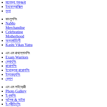
মালেম্না শকখঙবা
ইনফোগ্রাফিক্স
নুংদা
কাংলুপশিং
NaMo
Merchandise
Celebrating
Motherhood
অন্তর্জাতিগী
Kashi Vikas Yatra
এন এম ৱাখল্লোনশিং
Exam Warriors
ক্বোৎশিং
ৱারোলশিং
ইথোক্লবা ৱারোলশিং
ইন্তরভ্যুশিং
ব্লোগ
এন এম লাইব্রেরী
Photo Gallery
ই-বুকশিং
অশৈবা & অইবা
ই-গ্রীতিংশিং