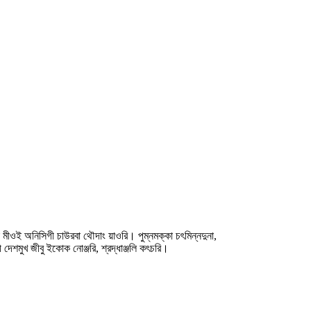
ীওই অনিসিগী চাউরবা থৌদাং য়াওরি‍। পুম্নমক্কা চৎমিন্নদুনা,
েশমুখ জীবু ইকোক নোঞ্জরি, শ্রদ্ধাঞ্জলি কৎচরি‍।