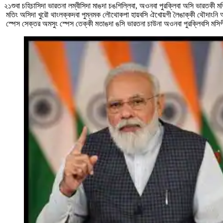
২১শুবা চহিচাসিদা ভারতনা লম্বীসিদা মাঙদা চঙশিল্লিবা, অওনবা পুরক্লিবা অসি ভারতকী ম
মতিং অসিদা খুরৌ থাংলক্কদবা পুম্নমক লৌথোকপা হায়বসি ঐখোয়গী লৈঙাক্কী থৌদাংনি অম
স্পেস সেক্তর অমসুং স্পেস তেক্কী মতাঙদা ঙসি ভারতনা চাউনা অওনবা পুরক্লিবসি মসি