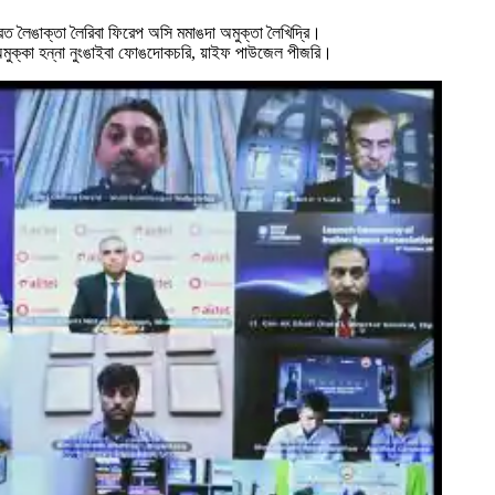
লৈঙাক্তা লৈরিবা ফিরেপ অসি মমাঙদা অমুক্তা লৈখিদ্রি‍।
অমুক্কা হন্না নুংঙাইবা ফোঙদোকচরি, য়াইফ পাউজেল পীজরি‍।