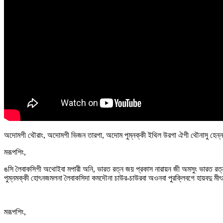
অদোমগী থৌরাং, অদোমগী ভিজন তারগা, অদোম পুম্নক্কী ইথিল উরগা ঐগী থৌনাসু হেন্ন
মরূপশিং,
ঙসি লৈবাকসিগী অথোইবা মপারী অনি, ভারত রত্ন জয় প্রকাস নারায়ন জী অমসুং ভারত রত্ন 
পুম্নমক্কী হোৎনজমলনা লৈবাকসিদা কমদৌনা চাউর-চাউরবা অওনবা পুরক্লিবগে হায়বদু মীৎমা
মরূপশিং,