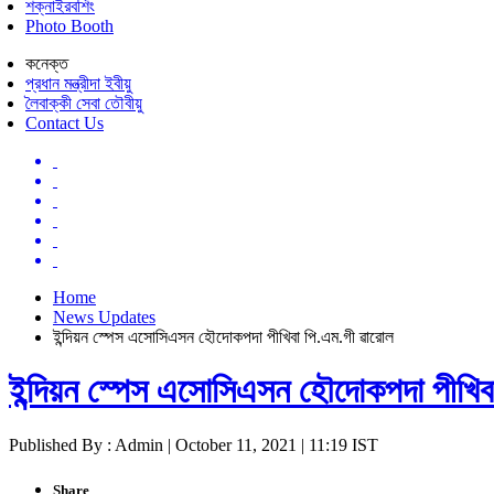
শক্নাইরবশিং
Photo Booth
কনেক্ত
প্রধান মন্ত্রীদা ইবীয়ু
লৈবাক্কী সেবা তৌবীয়ু
Contact Us
Home
News Updates
ইন্দিয়ন স্পেস এসোসিএসন হৌদোকপদা পীখিবা পি.এম.গী ৱারোল
ইন্দিয়ন স্পেস এসোসিএসন হৌদোকপদা পীখিব
Published By : Admin | October 11, 2021 | 11:19 IST
Share