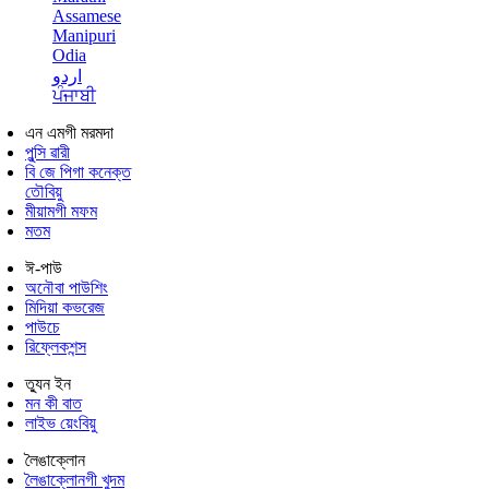
Assamese
Manipuri
Odia
اردو
ਪੰਜਾਬੀ
এন এমগী মরমদা
পুন্সি ৱারী
বি জে পিগা কনেক্ত
তৌবিয়ু
মীয়ামগী মফম
মতম
ঈ-পাউ
অনৌবা পাউশিং
মিদিয়া কভরেজ
পাউচে
রিফ্লেকশন্স
ত্যুন ইন
মন কী বাত
লাইভ য়েংবিয়ু
লৈঙাক্লোন
লৈঙাক্লোনগী খুদম