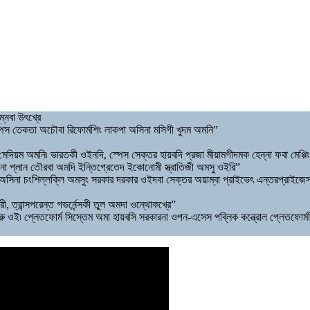
ম্নবা উৎখ্রে
্পেস তেকতা অচৌবা রিফোর্মশিং লাকপা অসিনা মসিগী খুদম অমনি”
য়ম অমনি৷ ভারতকী ওইনদি, স্পেস সেক্তর হায়বদি প্রজা মীয়ামগীদমক হেন্না ফবা মেপ্পিং
থিনা প্লান তৌরবা অমদি ইন্তিগ্রেতেদ ইকোনোমী স্ত্রাতিজী অমসু ওইরি”
িনা চংশিল্লক্লি অমসুং সরকার দরকার ওইদবা সেক্তর অয়াম্বা প্রাইভেৎ এন্তরপ্রাইজেসতা
ত্রান্সপরেন্ত গভর্নেন্সকী তুল অমদা ওন্থোকখ্রে”
ু ওই৷ প্লেতফোর্ম সিস্তেম অমা হায়বসি সরকারনা ওপন-এসেস পব্লিক কন্ত্রোল প্লেতফোর্মশি