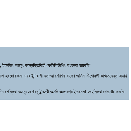
, ইমেজিং অমসুং কন্নেক্তিবিতী ফেসিলিতীশিং ফংহনবা হায়বনি”
 হাংদোরক্লি৷ এয়র ইন্দিয়াগী মতাংদা লৌখিবা ৱারেপ অসিনা ঐখোয়গী কম্মিতমেন্ত অমদি
ং শেম্লিবা অমসুং মখোয়বু ইন্দস্ত্রী অমদি এন্তরপ্রাইজেসতা ফংহল্লিবা খোঙথাং অমনি৷