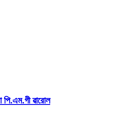
া পি.এম.গী ৱারোল