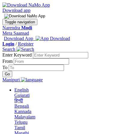
Download app
Toggle navigation
Narendra
Modi
Mera Saansad
Download App
Login
/
Register
Search
Enter Keyword
From
To
Manipuri
English
Gujarati
हिन्दी
Bengali
Kannada
Malayalam
Telugu
Tamil
Marathi