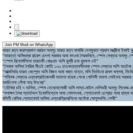
Join PM Modi on WhatsApp
ভারত রত্ন জয়াপ্রকাশ নরায়ন অমসুং ভারত রত্ন নানাজি দেশমুখতা প্রধান মন্ত্রীনা ইকাই খু
“ভারত্তা অসিগুম্বা ৱারেপ চেৎপা সরকার অমা ফাওবা লৈরকখিদে, স্পেস সেক্তর অমসুং স
“স্পেস রিফোর্মশিংদা ভারতকী খোঙথাং অসি য়ুম্বী ৪দা য়ুমফম ওই”
“লৈবাক অসিদা লৈরিবা মীওই কোতি ১৩০ চাওখৎহন্নবগীদমক স্পেস সেক্তর অসি অচৌবা মেদি
“আত্মনির্ভর ভারত কেম্পেন্দ অসি বিজন অমা খক্ত নত্তে, মসি নিংথিংনা ৱাখল খল্লবা, নিং
“পব্লিক সেক্তর এন্তরপ্রাইজেসকী মতাংদা ময়েক শেংবা পোলিসী অমগা লোইননা সরকার অস
হকচিংননা লৌবা অদু উৎখ্রে”
“হৌখিবা চহি ৭ অসিদা, স্পেস তেক্নোলোজী অসি লাস্ত-মাইল দেলিভরী অমসুং লিকেজ-ফ্রী, 
“মপাঙ্গল লৈবা স্তার্তঅপ ইকোসিস্তেম অমা শেমগৎনবা, প্লেতফোর্ম এপ্রোচ অমা য়াম্না মর
মসিগী বেসিক প্লেতফোর্ম অসিদা ওল্তরপ্রিনরশিংনা অনৌবা সোলুসনশিং শেম্মী”