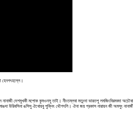
া হেনগৎহল্লে‍।
নানাজী দেশমুখকী মপোক কুমওনসু তাই‍। নীংতম্লবা মতুংদা ভারতপু লমজিংবিরমবদা অচৌবা ম
ঙদা উরিবসিনা ঙসিসু ঐখোয়বু পুক্নিং থৌগৎলি‍। ঐনা জয় প্রকাস নারায়ন জী অমসুং নানাজী দ