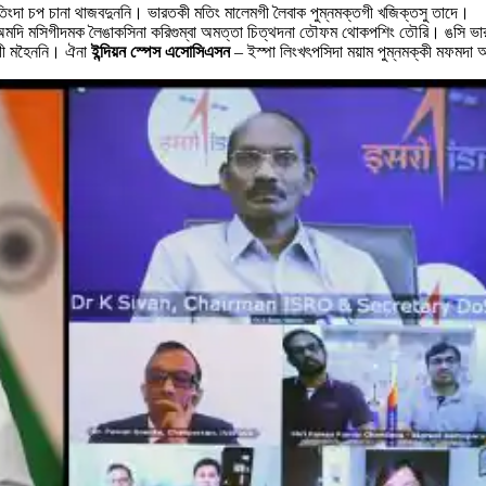
তিংদা চপ চানা থাজবদুননি‍। ভারতকী মতিং মালেমগী লৈবাক পুম্নমক্তগী খজিক্তসু তাদে‍।
দি মসিগীদমক লৈঙাকসিনা করিগুম্বা অমত্তা চিত্থদনা তৌফম থোকপশিং তৌরি‍। ঙসি ভারত 
গী মহৈননি‍। ঐনা
ইন্দিয়ন
স্পেস
এসোসিএসন
– ইস্পা লিংখৎপসিদা ময়াম পুম্নমক্কী মফমদা 