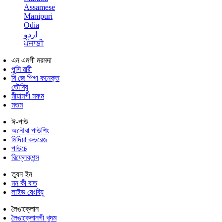
Assamese
Manipuri
Odia
اردو
ਪੰਜਾਬੀ
এন এমগী মরমদা
পুন্সি ৱারী
বি জে পিগা কনেক্ত
তৌবিয়ু
মীয়ামগী মফম
মতম
ঈ-পাউ
অনৌবা পাউশিং
মিদিয়া কভরেজ
পাউচে
রিফ্লেকশন্স
ত্যুন ইন
মন কী বাত
লাইভ য়েংবিয়ু
লৈঙাক্লোন
লৈঙাক্লোনগী খুদম