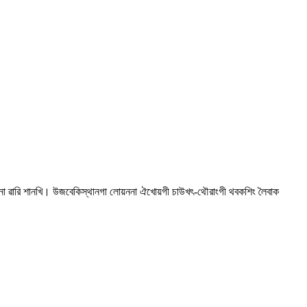
োয়না ৱারি শানখি। উজবেকিস্থানগা লোয়ননা ঐখোয়গী চাউখৎ-থৌরাংগী থবকশিং লৈবাক