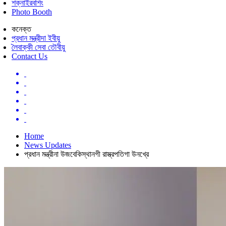
শক্নাইরবশিং
Photo Booth
কনেক্ত
প্রধান মন্ত্রীদা ইবীয়ু
লৈবাক্কী সেবা তৌবীয়ু
Contact Us
Home
News Updates
প্রধান মন্ত্রীনা উজবেকিস্থানগী রাস্ত্রপতিগা উনখ্রে