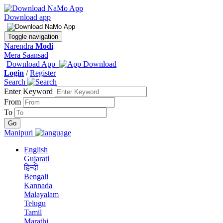
Download app
Toggle navigation
Narendra
Modi
Mera Saansad
Download App
Login
/
Register
Search
Enter Keyword
From
To
Manipuri
English
Gujarati
हिन्दी
Bengali
Kannada
Malayalam
Telugu
Tamil
Marathi