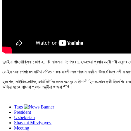
দুবাইদা পাংথোক্লিবা কোপ ২৮ কী নাকলদা দিশেম্বর ১,২০২৩দা প্রধান মন্ত্রী শ্রী নরেন্দ
ভোইস ওফ গ্লোবেল সাউথ সম্মিত শরুক য়াবগীদমক প্রধান মন্ত্রীনা উজবেকিস্থানগী রা
হকশেল, লাইরিক-লাইশু, ফার্মাসিউতিকেলস অমসুং মহৌশাগী হিদাক-লাংথক্কী হিরমশিং য়া
অসিদা মতেং পাংনবা প্রধান মন্ত্রীনা থাজবা পীখি।
Tags
President
Uzbekistan
Shavkat Mirziyoyev
Meeting