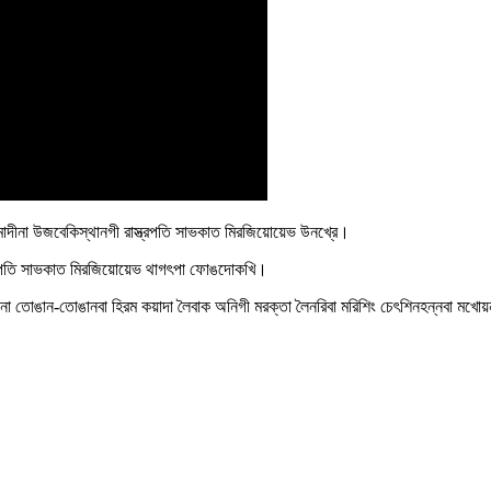
্র মোদীনা উজবেকিস্থানগী রাস্ত্রপতি সাভকাত মিরজিয়োয়েভ উনখ্রে।
স্ত্রপতি সাভকাত মিরজিয়োয়েভ থাগৎপা ফোঙদোকখি।
ওনা তোঙান-তোঙানবা হিরম কয়াদা লৈবাক অনিগী মরক্তা লৈনরিবা মরিশিং চেৎশিনহন্নবা মখ