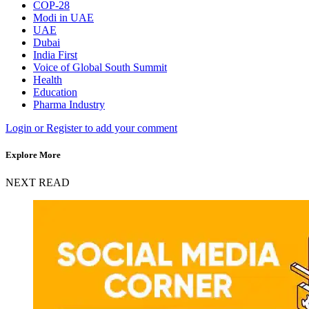
COP-28
Modi in UAE
UAE
Dubai
India First
Voice of Global South Summit
Health
Education
Pharma Industry
Login or Register to add your comment
Explore More
NEXT READ