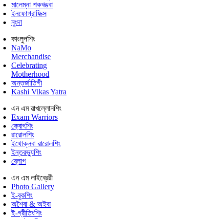
মালেম্না শকখঙবা
ইনফোগ্রাফিক্স
নুংদা
কাংলুপশিং
NaMo
Merchandise
Celebrating
Motherhood
অন্তর্জাতিগী
Kashi Vikas Yatra
এন এম ৱাখল্লোনশিং
Exam Warriors
ক্বোৎশিং
ৱারোলশিং
ইথোক্লবা ৱারোলশিং
ইন্তরভ্যুশিং
ব্লোগ
এন এম লাইব্রেরী
Photo Gallery
ই-বুকশিং
অশৈবা & অইবা
ই-গ্রীতিংশিং