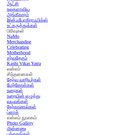
ஆட்சி
உலகளாவிய
அங்கீகாரம்
இன்ஃபோகிராஃபிக்ஸ்
உட்கருத்துக்கள்
பிரிவுகள்
NaMo
Merchandise
Celebrating
Motherhood
சர்வதேசம்
Kashi Vikas Yatra
என்எம்
சிந்தனைகள்
தேர்வு வாரியர்கள்
மேற்கோள்கள்
உரைகள்
உரையின் எழுத்து
வடிவங்கள்
நேர்காணல்கள்
ப்ளாக்
என்எம் நூலகம்
Photo Gallery
மின்னணு
புத்தகங்கள்