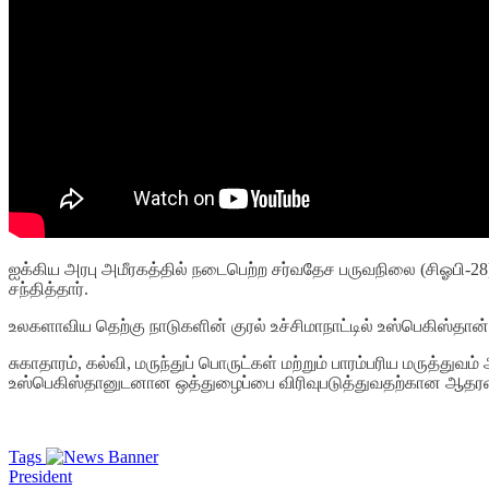
ஐக்கிய அரபு அமீரகத்தில் நடைபெற்ற சர்வதேச பருவநிலை (சிஓபி-28) 
சந்தித்தார்.
உலகளாவிய தெற்கு நாடுகளின் குரல் உச்சிமாநாட்டில் உஸ்பெகிஸ்தான் 
சுகாதாரம், கல்வி, மருந்துப் பொருட்கள் மற்றும் பாரம்பரிய மருத்
உஸ்பெகிஸ்தானுடனான ஒத்துழைப்பை விரிவுபடுத்துவதற்கான ஆதரவை 
Tags
President