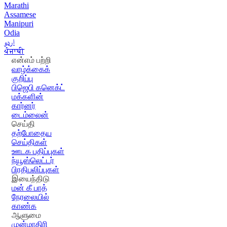
Marathi
Assamese
Manipuri
Odia
اردو
ਪੰਜਾਬੀ
என்எம் பற்றி
வாழ்க்கைக்
குறிப்பு
பிஜெபி கனெக்ட்
மக்களின்
கார்னர்
டைம்லைன்
செய்தி
தற்போதைய
செய்திகள்
ஊடக பதிப்புகள்
ந்யூஸ்லெட்டர்
பிரதிபலிப்புகள்
இயைந்திடு
மன் கீ பாத்
நேரலையில்
காண்க
ஆளுமை
முன்மாதிரி