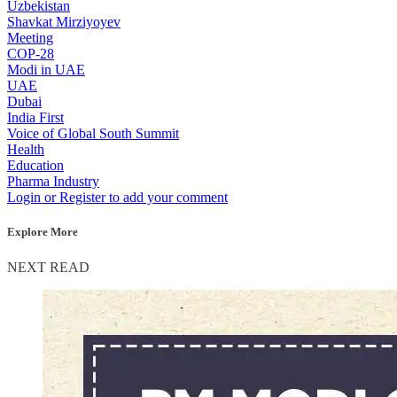
Uzbekistan
Shavkat Mirziyoyev
Meeting
COP-28
Modi in UAE
UAE
Dubai
India First
Voice of Global South Summit
Health
Education
Pharma Industry
Login or Register to add your comment
Explore More
NEXT READ