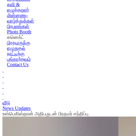
கவி &
எழுத்தாளர்
மின்னணு-
வாழ்த்துக்கள்
பிரபலங்கள்
Photo Booth
கனெக்ட்
பிரதமருக்கு
எழுதுதல்
நாட்டிற்கு
பங்காற்றவும்
Contact Us
வீடு
News Updates
உஸ்பெகிஸ்தான் அதிபருடன் பிரதமர் சந்திப்பு