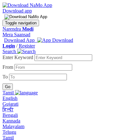
Download app
Toggle navigation
Narendra
Modi
Mera Saansad
Download App
Login
/
Register
Search
Enter Keyword
From
To
Tamil
English
Gujarati
हिन्दी
Bengali
Kannada
Malayalam
Telugu
Tamil