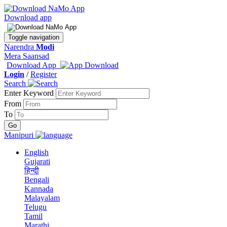
Download app
Toggle navigation
Narendra
Modi
Mera Saansad
Download App
Login
/
Register
Search
Enter Keyword
From
To
Manipuri
English
Gujarati
हिन्दी
Bengali
Kannada
Malayalam
Telugu
Tamil
Marathi