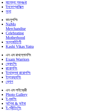
মালেম্না শকখঙবা
ইনফোগ্রাফিক্স
নুংদা
কাংলুপশিং
NaMo
Merchandise
Celebrating
Motherhood
অন্তর্জাতিগী
Kashi Vikas Yatra
এন এম ৱাখল্লোনশিং
Exam Warriors
ক্বোৎশিং
ৱারোলশিং
ইথোক্লবা ৱারোলশিং
ইন্তরভ্যুশিং
ব্লোগ
এন এম লাইব্রেরী
Photo Gallery
ই-বুকশিং
অশৈবা & অইবা
ই-গ্রীতিংশিং