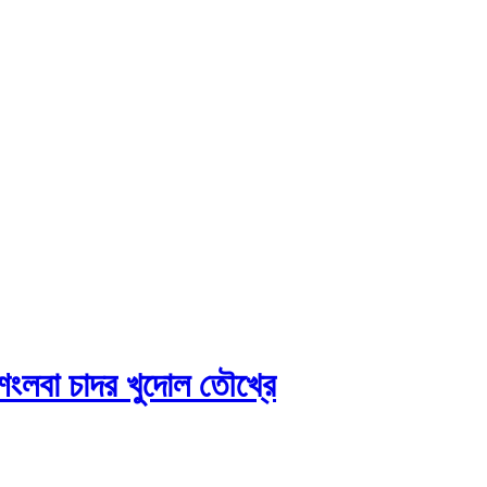
 শেংলবা চাদর খুদোল তৌখ্রে