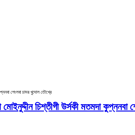
কুপ্ননবা শেংলবা চাদর খুদোল তৌখ্রে
া মোইনুদ্দীন চিশ্তীগী উর্সকী মতমদা কুপ্ননবা