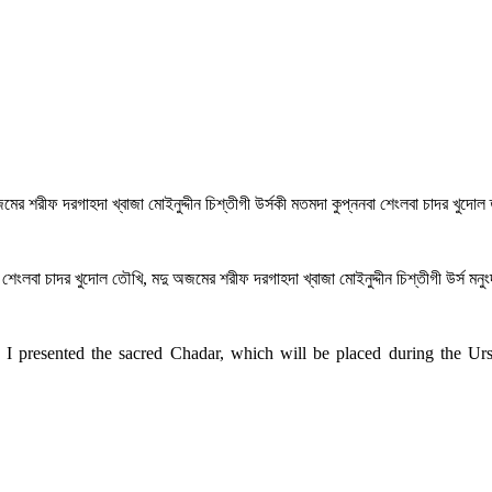
 অজমের শরীফ দরগাহদা খ্বাজা মোইনুদ্দীন চিশ্তীগী উর্সকী মতমদা কুপ্ননবা শেংলবা চাদর খুদো
শেংলবা চাদর খুদোল তৌখি, মদু অজমের শরীফ দরগাহদা খ্বাজা মোইনুদ্দীন চিশ্তীগী উর্স মনু
 I presented the sacred Chadar, which will be placed during the U