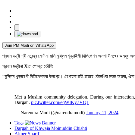
Join PM Modi on WhatsApp
প্রধান মন্ত্রী শ্রী নরেন্দ্র মোদীনা ঙসি মুস্লিম খুন্নাইগী দিলিগেশন অমগা উনখ্রে অমসুং
প্রধান মন্ত্রীনা Xতা পোস্ত তৌখিঃ
“মুস্লিম খুন্নাইগী দিলিগেশনগা উনখ্রে। ঐখোয়না ৱারী-ৱাতাই তৌনখিবা মতম অদুদা, ঐনা 
Met a Muslim community delegation. During our interaction,
Dargah.
pic.twitter.com/eqWIKy7VQ1
— Narendra Modi (@narendramodi)
January 11, 2024
Tags
Dargah of Khwaja Moinuddin Chishti
Ajmer Sharif