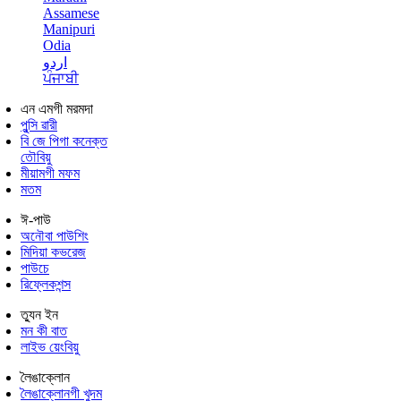
Assamese
Manipuri
Odia
اردو
ਪੰਜਾਬੀ
এন এমগী মরমদা
পুন্সি ৱারী
বি জে পিগা কনেক্ত
তৌবিয়ু
মীয়ামগী মফম
মতম
ঈ-পাউ
অনৌবা পাউশিং
মিদিয়া কভরেজ
পাউচে
রিফ্লেকশন্স
ত্যুন ইন
মন কী বাত
লাইভ য়েংবিয়ু
লৈঙাক্লোন
লৈঙাক্লোনগী খুদম