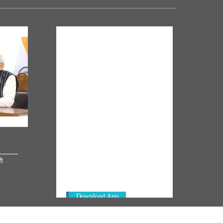
NM ON THE GO
Always be the first to hear from the
গী
PM. Get the App Now!
Download App