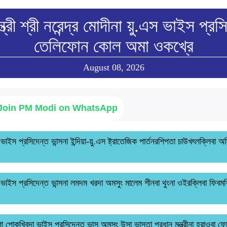
্ত্রী শ্রী নরেন্দ্র মোদীনা য়ু.এস ভাইস প্র
তেলিফোন কোল অমা ওকখ্রে
August 08, 2026
Join PM Modi on WhatsApp
ং ভাইস প্রসিদেন্ত ভান্সনা ইন্দিয়া-য়ু.এস ষ্ট্রাতেজিক পার্তনরশিপতা চাউখৎলক্লিবা অ
ুং ভাইস প্রসিদেন্ত ভান্সনা লমদম খরদা অমসুং মালেম শীনবা থুংনা ওইরক্লিবা ফিবম
 পোকখিবদা ভাইস প্রসিদেন্ত ভান্স অমসুং উসা ভান্সতা প্রধান মন্ত্রীনা হরাওবা 