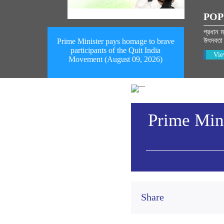
POP
প্রধান মন
উৎসবতা প
Prime Minister pays homage to brave
participants of the Quit India
Vie
Movement (August 09, 2026)
Prime Mini
Share