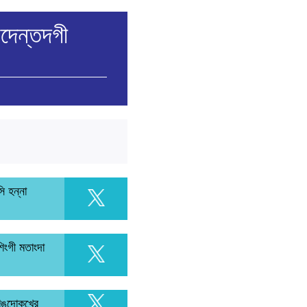
সিদেন্তদগী
সি হন্না
শিংগী মতাংদা
ফোঙদোকখ্রে