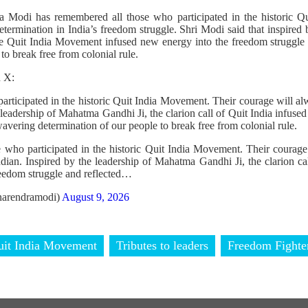
a Modi has remembered all those who participated in the historic 
determination in India’s freedom struggle. Shri Modi said that inspire
the Quit India Movement infused new energy into the freedom struggle
 to break free from colonial rule.
n X:
rticipated in the historic Quit India Movement. Their courage will alw
 leadership of Mahatma Gandhi Ji, the clarion call of Quit India infus
wavering determination of our people to break free from colonial rule.
 who participated in the historic Quit India Movement. Their courage
ndian. Inspired by the leadership of Mahatma Gandhi Ji, the clarion ca
eedom struggle and reflected…
arendramodi)
August 9, 2026
uit India Movement
Tributes to leaders
Freedom Fighte