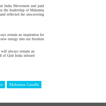
Quit India Movement and paid
d by the leadership of Mahatma
 and reflected the unwavering
ays remain an inspiration for
ed new energy into our freedom
 will always remain an
ll of Quit India infused
rs
Mahatma Gandhi