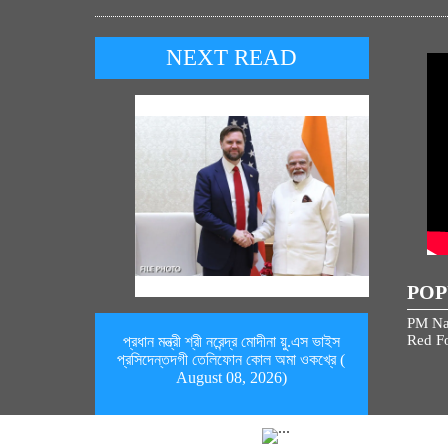
NEXT READ
POP
PM Na
Red Fo
প্রধান মন্ত্রী শ্রী নরেন্দ্র মোদীনা য়ু.এস ভাইস
প্রসিদেন্তদগী তেলিফোন কোল অমা ওকখ্রে (
August 08, 2026)