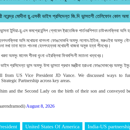
 শ্রী নরেন্দ্র মোদীনা য়ু.এসকী ভাইস প্রসিদেন্ত জি.দি ভান্সতগী তেলিফোন কোল অমা
 ভান্সনা ইন্দিয়া-য়ু.এস কমপ্রেহেন্সিপ গ্লোবেল ষ্ট্রাতেজিক পার্তনরশিপতা চাউখৎলক্লিবা অসি 
হেনগৎলক্লিবা অসি মখোয়না থাগৎপা ফোঙদোকখি অমসুং ললোন-ইতিক, মরুওইবা অমসুং নৌন
ংদা মখা তানা মতেং পাংনবা হেনগৎহন্নবা মখোয়গী থাজবা অমুক হন্না পীনখ্রে।
খরদা অমসুং মালেম শীনবা থুংনা ওইরক্লিবা ফিবমশিংগী মতাংদা খন্নখ্রে।
াইস প্রসিদেন্ত ভান্স অমসুং উসা ভান্সতা প্রধান মন্ত্রীনা হরাওবা ফোঙদোকখ্রে অমসুং ই
ll from US Vice President JD Vance. We discussed ways to fur
trategic Partnership across key areas.
him and the Second Lady on the birth of their son and conveyed bes
arendramodi)
August 8, 2026
resident
United States Of America
India-US partnershi