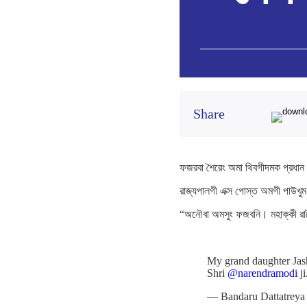
Share
ফজরবা শৈরেং অমা থিবগীদমক প্রধান মন্
রাজ্যপালগী এক্স পোস্ত অমগী পাউখুম পী
“অনৌবা অমসুং ফজবনি। মহাক্কী ৱ
My grand daughter Jash
Shri
@narendramodi
ji
— Bandaru Dattatreya