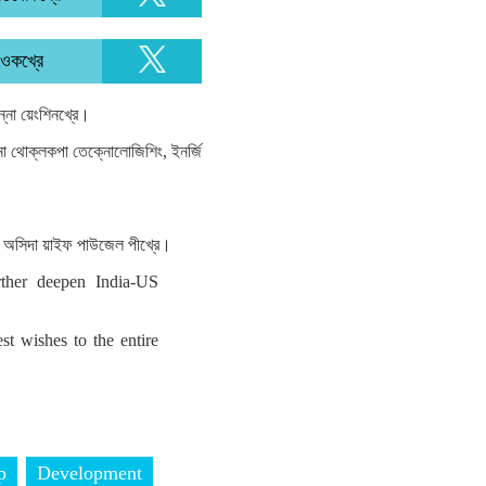
 ওকখ্রে
হন্না য়েংশিনখ্রে।
া থোক্লকপা তেক্নোলোজিশিং, ইনর্জি
মুং অসিদা য়াইফ পাউজেল পীখ্রে।
ther deepen India-US
t wishes to the entire
p
Development