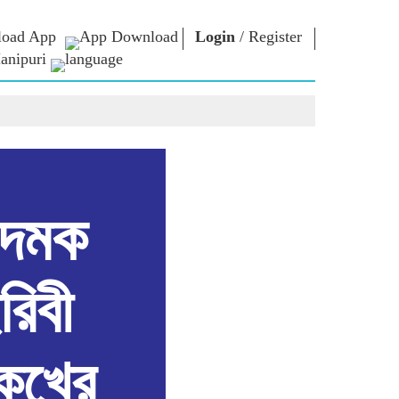
oad App
Login
/
Register
anipuri
্লোনশিং
এন এম লাইব্রেরী
কনেক্ত
ors
Photo Gallery
প্রধান মন্ত্রীদা ইবীয়ু
ই-বুকশিং
লৈবাক্কী সেবা তৌবীয়ু
অশৈবা & অইবা
Contact Us
োলশিং
ই-গ্রীতিংশিং
শক্নাইরবশিং
ীদমক
Photo Booth
রিবী
খ্রে