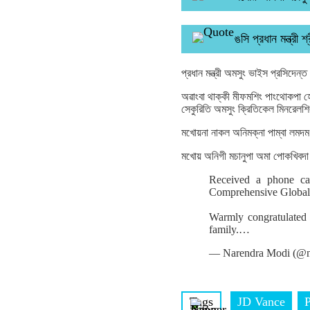
ঙসি প্রধান মন্ত্রী
প্রধান মন্ত্রী অমসুং ভাইস প্রসিদেন্ত
অৱাংবা থাক্কী মীফমশিং পাংথোকপা 
সেকুরিতি অমসুং ক্রিতিকেল মিনরেলশি
মখোয়না নাকল অনিমক্না পাম্বা লমদম 
মখোয় অনিগী মচানুপা অমা পোকখিবদা ভ
Received a phone ca
Comprehensive Global S
Warmly congratulated 
family.…
— Narendra Modi (@n
Tags
JD Vance
P