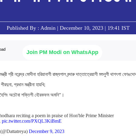
Published By : Admin | December 10, 2023 | 19:41 IST
Join PM Modi on WhatsApp
ত্রী শ্রী নরেন্দ্র মোদীনা হরিয়ানাগী রাজ্যপাল বন্দারু দাত্তাত্রেয়াগী মশুনুপী থাগৎপা ফোঙদ
রদুনা, প্রধান মন্ত্রীনা হায়খি;
াহৈশিং অচৌবা শক্তিগী হৌরকফম অমনি”।
odhara reciting a poem in praise of Hon'ble Prime Minister
.
pic.twitter.com/PXQL3KiBmE
 (@Dattatreya)
December 9, 2023