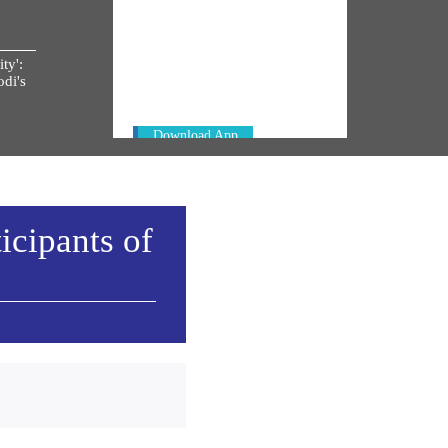
NM ON THE GO
Always be the first to hear from the
ty':
PM. Get the App Now!
di's
Download App
icipants of