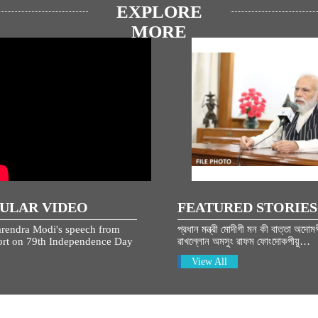
EXPLORE
MORE
ULAR VIDEO
FEATURED STORIES
rendra Modi's speech from
প্রধান মন্ত্রী মোদীগী মন কী বাত্তা অদোম
rt on 79th Independence Day
ৱাখল্লোন অমসুং ৱাফম ফোংদোকপীয়ু…
View All