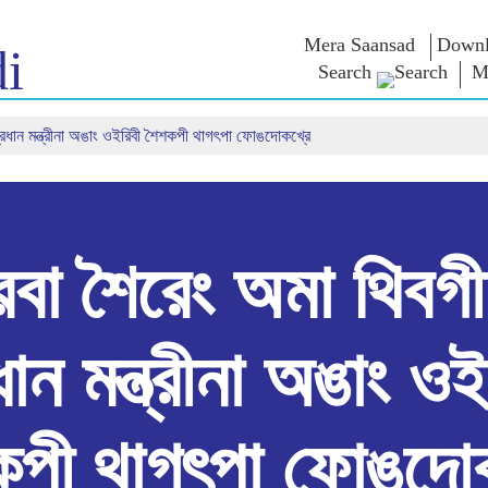
Mera Saansad
Downl
i
Search
M
ধান মন্ত্রীনা অঙাং ওইরিবী শৈশকপী থাগৎপা ফোঙদোকখ্রে
লৈঙাক্লোন
কাংলুপশিং
এন এম ৱাখল
লৈঙাক্লোনগী খুদম
NaMo Merchandise
Exam Warri
য়ু
মালেম্না শকখঙবা
Celebrating
ক্বোৎশিং
Motherhood
ইনফোগ্রাফিক্স
ৱারোলশিং
অন্তর্জাতিগী
নুংদা
ইথোক্লবা ৱার
Kashi Vikas Yatra
ইন্তরভ্যুশিং
বা শৈরেং অমা থিবগ
ব্লোগ
ধান মন্ত্রীনা অঙাং ওই
কপী থাগৎপা ফোঙদোক