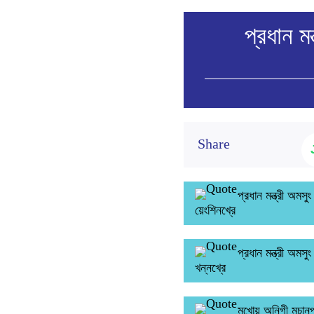
প্রধান মন
Share
প্রধান মন্ত্রী অমসু
য়েংশিনখ্রে
প্রধান মন্ত্রী অমস
খন্নখ্রে
মখোয় অনিগী মচানুপা