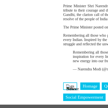
Prime Minister Shri Narendr
tribute to their courage and 
Gandhi, the clarion call of 
resolve of the people of India
The Prime Minister posted o
Remembering all those who pa
every Indian. Inspired by the
struggle and reflected the un
Remembering all those
inspiration for every I
new energy into our fr
— Narendra Modi (@n
Tags
Homage
Q
Social Empowerment