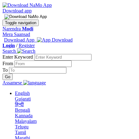
Download app
Toggle navigation
Narendra
Modi
Mera Saansad
Download App
Login
/
Register
Search
Enter Keyword
From
To
Assamese
English
Gujarati
हिन्दी
Bengali
Kannada
Malayalam
Telugu
Tamil
Marathi