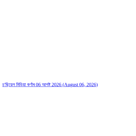
Dhajendra Khari
February 10, 2024
Modi sarkar fir ek baar
Share
চ'ছিয়েল মিডিয়া কৰ্ণাৰ 06 আগষ্ট 2026 (August 06, 2026)
Dipak Dwebedi
February 10, 2024
हर कदम अलग जुबां, अलग ही रीत है, और तरह तरह के यहां पे गीत है, मैं प