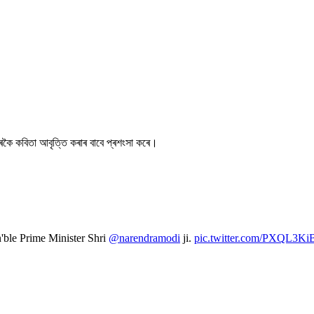
ক সুন্দৰকৈ কবিতা আবৃত্তি কৰাৰ বাবে প্ৰশংসা কৰে।
'ble Prime Minister Shri
@narendramodi
ji.
pic.twitter.com/PXQL3K