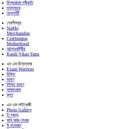
বিশ্বজোৰা স্বীকৃতি
তথ্যসূচক
অন্তৰ্দৃষ্টি
শ্ৰেণীসমূহ
NaMo
Merchandise
Celebrating
Motherhood
আন্তঃৰাষ্ট্ৰীয়
Kashi Vikas Yatra
এন এম চিন্তাধাৰা
Exam Warriors
উক্তি
ভাষণ
লিখিত ভাষণ
সাক্ষাৎকাৰ
ব্লগ
এন এম লাইব্ৰেৰী
Photo Gallery
ই গ্ৰন্থ
কবি আৰু লেখক
ই-শুভেচ্ছা