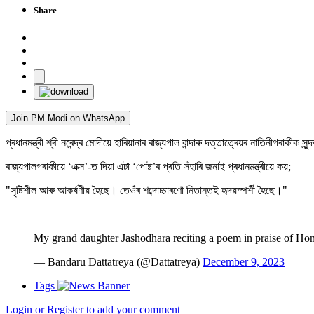
Share
Join PM Modi on WhatsApp
প্ৰধানমন্ত্ৰী শ্ৰী নৰেন্দ্ৰ মোদীয়ে হাৰিয়ানাৰ ৰাজ্যপাল বান্দাৰু দত্তাত্ৰেয়ৰ নাতিনীগৰাকী
ৰাজ্যপালগৰাকীয়ে ‘এক্স’-ত দিয়া এটা ‘পোষ্ট’ৰ প্ৰতি সঁহাৰি জনাই প্ৰধানমন্ত্ৰীয়ে কয়;
"সৃষ্টিশীল আৰু আকৰ্ষণীয় হৈছে। তেওঁৰ শব্দোচ্চাৰণো নিতান্তই হৃদয়স্পৰ্শী হৈছে।"
My grand daughter Jashodhara reciting a poem in praise of Hon
— Bandaru Dattatreya (@Dattatreya)
December 9, 2023
Tags
Login or Register to add your comment