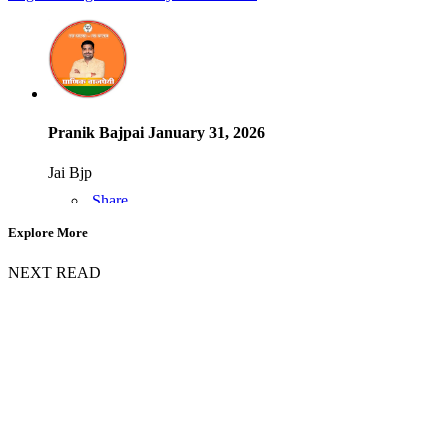
Pranik Bajpai
January 31, 2026
Jai Bjp
Share
Explore More
NEXT READ
Abhishek Wakhare
February 11, 2024
फिर एक बार मोदी सरकार
Share