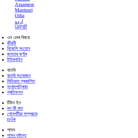
Assamese
Manipuri
Odia
اردو
ਪੰਜਾਬੀ
এন এমৰ বিষয়ে
জীৱনী
বিজেপি সংযোগ
জনতাৰ কৰ্ণাৰ
টাইমলাইন
বাতৰি
বাতৰি সংযোজন
মিডিয়াত প্ৰকাশিত
সংবাদপত্ৰিকা
প্ৰতিফলন
টিউন ইন
মন কী বাত
পোনপটীয়া সম্প্ৰচাৰ
চাওঁক
শাসন
শাসন দৃষ্টান্ত