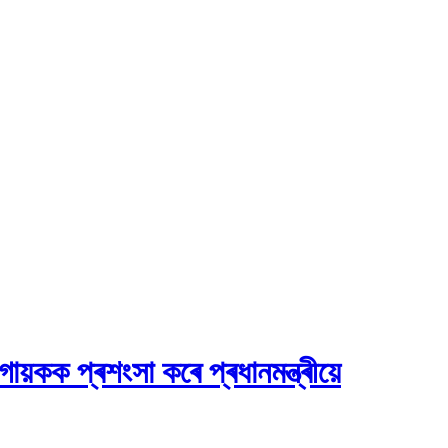
ায়কক প্ৰশংসা কৰে প্ৰধানমন্ত্ৰীয়ে