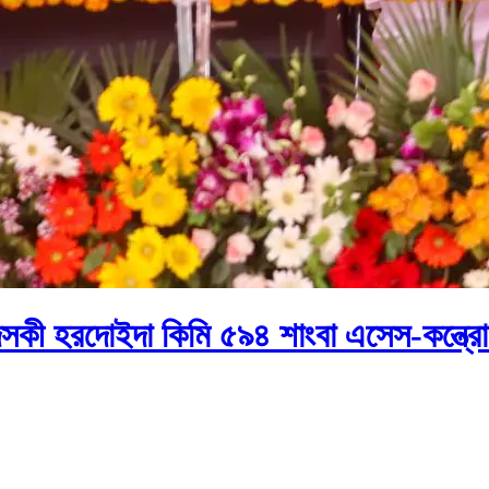
রদেসকী হরদোইদা কিমি ৫৯৪ শাংবা এসেস-কন্ত্রোল গ