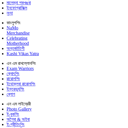
মালেম্না শকখঙবা
ইনফোগ্রাফিক্স
নুংদা
কাংলুপশিং
NaMo
Merchandise
Celebrating
Motherhood
অন্তর্জাতিগী
Kashi Vikas Yatra
এন এম ৱাখল্লোনশিং
Exam Warriors
ক্বোৎশিং
ৱারোলশিং
ইথোক্লবা ৱারোলশিং
ইন্তরভ্যুশিং
ব্লোগ
এন এম লাইব্রেরী
Photo Gallery
ই-বুকশিং
অশৈবা & অইবা
ই-গ্রীতিংশিং