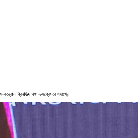
্ত্রোল গ্রিনফিল্দ গঙ্গা এক্সপ্রেসৱে শঙ্গাখ্রে