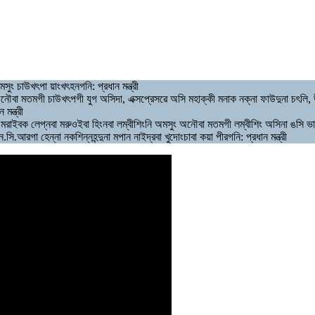
ং চাউখৎপা য়াংখৎহনগনি: প্রধান মন্ত্রী
 অনৌবা মতমগী চাউখৎপগী যুগ অসিদা, এক্সপ্রেসৱে অসি মহাক্কী মনাক নক্না ফাউদুনা চৎলি, 
মন্ত্রী
াইবক লেপ্নবা মরুওইবা হিংনবা লম্বীশিংনি অমসুং অনৌবা মতমগী লম্বীশিং অসিনা ঙসি ভারতক
আরগা হেন্না নকশিন্নহন্দুনা মপান নাইদ্রবা খুদোংচাবা কয়া পীরগনি: প্রধান মন্ত্রী