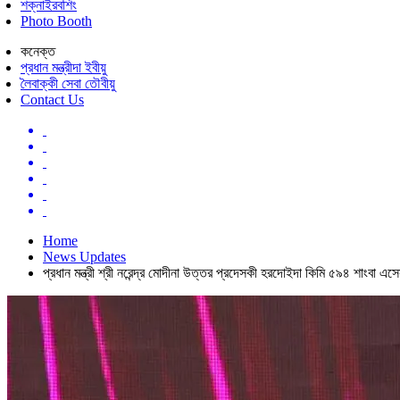
শক্নাইরবশিং
Photo Booth
কনেক্ত
প্রধান মন্ত্রীদা ইবীয়ু
লৈবাক্কী সেবা তৌবীয়ু
Contact Us
Home
News Updates
প্রধান মন্ত্রী শ্রী নরেন্দ্র মোদীনা উত্তর প্রদেসকী হরদোইদা কিমি ৫৯৪ শাংবা এসেস-কন