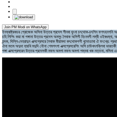
Join PM Modi on WhatsApp
ইনফ্রাষ্ট্রকচর প্রোজেক অসিনা উত্তর প্রদেস শীনবা থুংনা চৎথোক-চৎশিন ফগৎহনগনি অমসু
চহি লিশিং কয়া মা গঙ্গানা উত্তর প্রদেস অমসুং লৈবাক অসিগী হিংনবগী লম্বী ওইবগুম্না,
হন্দক, দিল্লি-দেহরাদুন এক্সপ্রেসৱে লৈবাক মীয়ামদা কৎথোকপগী খুদোংচাবা ঐ ফংখ্রে: প্রধান 
ঐনা মতম অদুদা হায়খি মদুদি নৌনা শেমগৎপা এক্সপ্রেসৱেশিং অসি চাউখৎলক্লিবা ভারতকী মর
গঙ্গা এক্সপ্রেসৱেন উত্তর প্রদেসকী মফম অমগা মফম অমগা শম্নবা খক নত্তনা, মসিনা এন.সি.