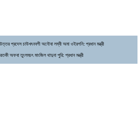
উত্তর প্রদেস চাউখৎনবগী অনৌবা লম্বী অমা ওইরগনি: প্রধান মন্ত্রী
ী অফবা তুংলমচৎ মাংজিল থাদুনা পুরি: প্রধান মন্ত্রী