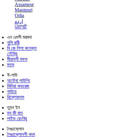
Assamese
Manipuri
Odia
اردو
ਪੰਜਾਬੀ
এন এমগী মরমদা
পুন্সি ৱারী
বি জে পিগা কনেক্ত
তৌবিয়ু
মীয়ামগী মফম
মতম
ঈ-পাউ
অনৌবা পাউশিং
মিদিয়া কভরেজ
পাউচে
রিফ্লেকশন্স
ত্যুন ইন
মন কী বাত
লাইভ য়েংবিয়ু
লৈঙাক্লোন
লৈঙাক্লোনগী খুদম