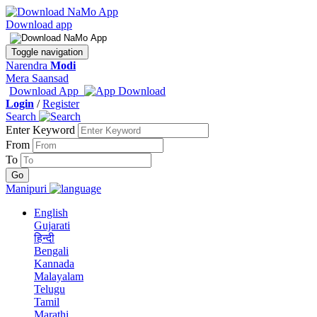
Download app
Toggle navigation
Narendra
Modi
Mera Saansad
Download App
Login
/
Register
Search
Enter Keyword
From
To
Manipuri
English
Gujarati
हिन्दी
Bengali
Kannada
Malayalam
Telugu
Tamil
Marathi