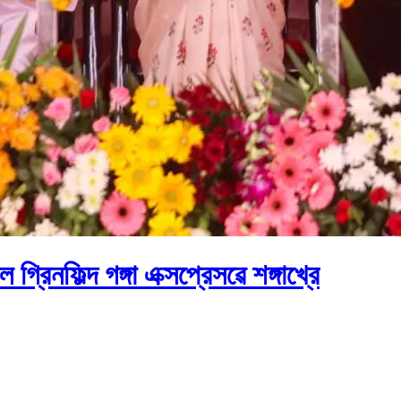
্রিনফিল্দ গঙ্গা এক্সপ্রেসৱে শঙ্গাখ্রে