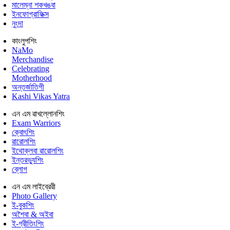
মালেম্না শকখঙবা
ইনফোগ্রাফিক্স
নুংদা
কাংলুপশিং
NaMo
Merchandise
Celebrating
Motherhood
অন্তর্জাতিগী
Kashi Vikas Yatra
এন এম ৱাখল্লোনশিং
Exam Warriors
ক্বোৎশিং
ৱারোলশিং
ইথোক্লবা ৱারোলশিং
ইন্তরভ্যুশিং
ব্লোগ
এন এম লাইব্রেরী
Photo Gallery
ই-বুকশিং
অশৈবা & অইবা
ই-গ্রীতিংশিং