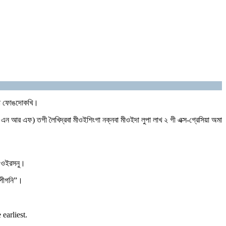
হায়না ফোঙদোকখি।
ম এন আর এফ) তগী লৈখিদ্রবা মীওইশিংগা নক্নবা মীওইদা লুপা লাখ ২ গী এক্স-গ্রেসিয়া অমা
া ওইরসনু।
০ পীগনি”।
earliest.