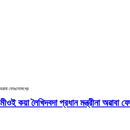
া অৱাবা ফোঙদোকখ্রে
মীওই কয়া লৈখিদবদা প্রধান মন্ত্রীনা অৱাবা 