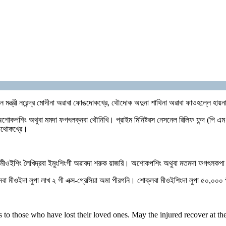
ান মন্ত্রী নরেন্দ্র মোদীনা অৱাবা ফোঙদোকখ্রে, থৌদোক অদুনা শাথিনা অৱাবা ফাওহল্লে 
সুং অশোকপশিং অথুবা মমদা ফগৎলক্নবা থৌনিখি। প্রাইম মিনিষ্টরস নেসনেল রিলিফ ফন্দ (পি এ
াউথোকখ্রে।
রবা মীওইশিং লৈখিদ্রবা ইমুংশিংগী অৱাবদা শরুক য়াজরি। অশোকপশিং অথুবা মতমদা ফগৎলকপ
্নবা মীওইদা লুপা লাখ ২ গী এক্স-গ্রেসিয়া অমা পীরগনি। শোক্লবা মীওইশিংদা লুপা ৫০,০০
to those who have lost their loved ones. May the injured recover at the 