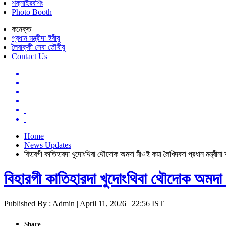
শক্নাইরবশিং
Photo Booth
কনেক্ত
প্রধান মন্ত্রীদা ইবীয়ু
লৈবাক্কী সেবা তৌবীয়ু
Contact Us
Home
News Updates
বিহারগী কাতিহারদা খুদোংথিবা থৌদোক অমদা মীওই কয়া লৈখিদবদা প্রধান মন্ত্রীন
বিহারগী কাতিহারদা খুদোংথিবা থৌদোক অমদা 
Published By : Admin | April 11, 2026 | 22:56 IST
Share