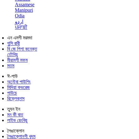
Assamese
Manipuri
Odia
اردو
ਪੰਜਾਬੀ
এন এমগী মরমদা
পুন্সি ৱারী
বি জে পিগা কনেক্ত
তৌবিয়ু
মীয়ামগী মফম
মতম
ঈ-পাউ
অনৌবা পাউশিং
মিদিয়া কভরেজ
পাউচে
রিফ্লেকশন্স
ত্যুন ইন
মন কী বাত
লাইভ য়েংবিয়ু
লৈঙাক্লোন
লৈঙাক্লোনগী খুদম