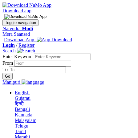
Download app
Toggle navigation
Narendra
Modi
Mera Saansad
Download App
Login
/
Register
Search
Enter Keyword
From
To
Manipuri
English
Gujarati
हिन्दी
Bengali
Kannada
Malayalam
Telugu
Tamil
Marathi