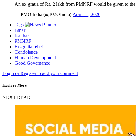
An ex-gratia of Rs. 2 lakh from PMNRF would be given to the
— PMO India (@PMOIndia)
April 11, 2026
Tags
Bihar
Katihar
PMNRF
Ex-gratia relief
Condolence
Human Development
Good Governance
Login or Register to add your comment
Explore More
NEXT READ