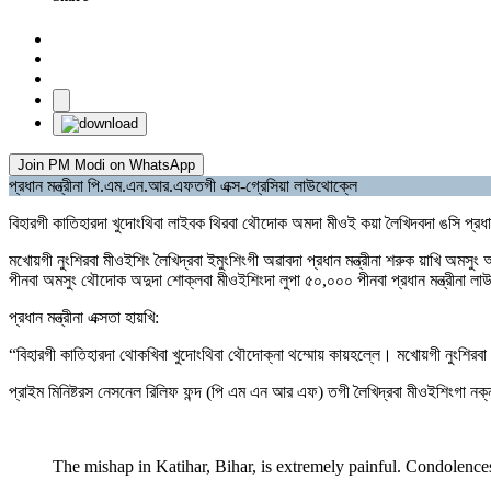
Join PM Modi on WhatsApp
প্রধান মন্ত্রীনা পি.এম.এন.আর.এফতগী এক্স-গ্রেসিয়া লাউথোক্লে
বিহারগী কাতিহারদা খুদোংথিবা লাইবক থিরবা থৌদোক অমদা মীওই কয়া লৈখিদবদা ঙসি প্রধ
মখোয়গী নুংশিরবা মীওইশিং লৈখিদ্রবা ইমুংশিংগী অৱাবদা প্রধান মন্ত্রীনা শরুক য়াখি অম
পীনবা অমসুং থৌদোক অদুদা শোক্লবা মীওইশিংদা লুপা ৫০,০০০ পীনবা প্রধান মন্ত্রীনা ল
প্রধান মন্ত্রীনা এক্সতা হায়খি:
“বিহারগী কাতিহারদা থোকখিবা খুদোংথিবা থৌদোক্না থম্মোয় কায়হল্লে। মখোয়গী নুংশি
প্রাইম মিনিষ্টরস নেসনেল রিলিফ ফন্দ (পি এম এন আর এফ) তগী লৈখিদ্রবা মীওইশিংগা নক
The mishap in Katihar, Bihar, is extremely painful. Condolences 