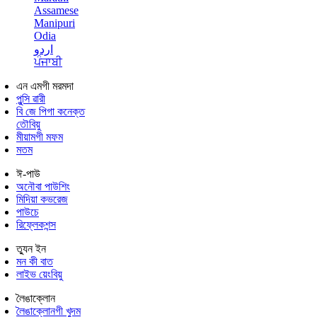
Assamese
Manipuri
Odia
اردو
ਪੰਜਾਬੀ
এন এমগী মরমদা
পুন্সি ৱারী
বি জে পিগা কনেক্ত
তৌবিয়ু
মীয়ামগী মফম
মতম
ঈ-পাউ
অনৌবা পাউশিং
মিদিয়া কভরেজ
পাউচে
রিফ্লেকশন্স
ত্যুন ইন
মন কী বাত
লাইভ য়েংবিয়ু
লৈঙাক্লোন
লৈঙাক্লোনগী খুদম