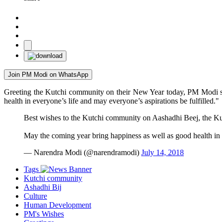
Join PM Modi on WhatsApp
Greeting the Kutchi community on their New Year today, PM Modi s
health in everyone’s life and may everyone’s aspirations be fulfilled."
Best wishes to the Kutchi community on Aashadhi Beej, the K
May the coming year bring happiness as well as good health in e
— Narendra Modi (@narendramodi)
July 14, 2018
Tags
Kutchi community
Ashadhi Bij
Culture
Human Development
PM's Wishes