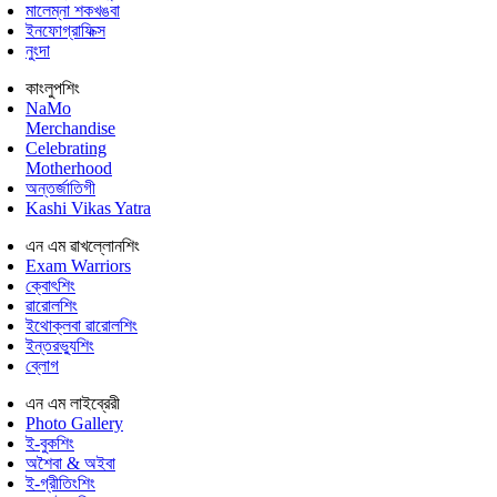
মালেম্না শকখঙবা
ইনফোগ্রাফিক্স
নুংদা
কাংলুপশিং
NaMo
Merchandise
Celebrating
Motherhood
অন্তর্জাতিগী
Kashi Vikas Yatra
এন এম ৱাখল্লোনশিং
Exam Warriors
ক্বোৎশিং
ৱারোলশিং
ইথোক্লবা ৱারোলশিং
ইন্তরভ্যুশিং
ব্লোগ
এন এম লাইব্রেরী
Photo Gallery
ই-বুকশিং
অশৈবা & অইবা
ই-গ্রীতিংশিং