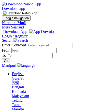
Download app
Toggle navigation
Narendra
Modi
Mera Saansad
Download App
Login
/
Register
Search
Enter Keyword
From
To
Manipuri
English
Gujarati
हिन्दी
Bengali
Kannada
Malayalam
Telugu
Tamil
Marathi