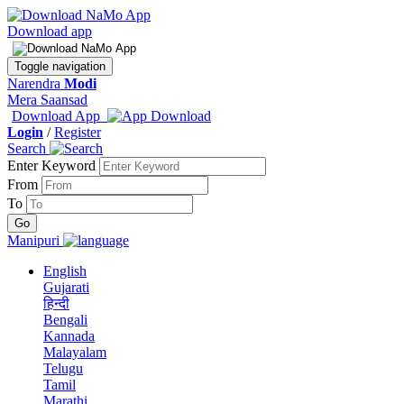
Download app
Toggle navigation
Narendra
Modi
Mera Saansad
Download App
Login
/
Register
Search
Enter Keyword
From
To
Manipuri
English
Gujarati
हिन्दी
Bengali
Kannada
Malayalam
Telugu
Tamil
Marathi