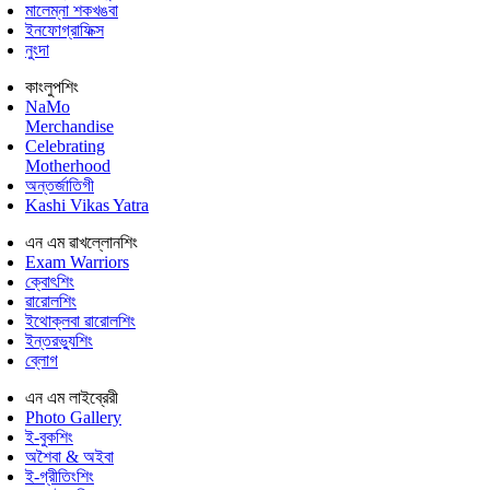
মালেম্না শকখঙবা
ইনফোগ্রাফিক্স
নুংদা
কাংলুপশিং
NaMo
Merchandise
Celebrating
Motherhood
অন্তর্জাতিগী
Kashi Vikas Yatra
এন এম ৱাখল্লোনশিং
Exam Warriors
ক্বোৎশিং
ৱারোলশিং
ইথোক্লবা ৱারোলশিং
ইন্তরভ্যুশিং
ব্লোগ
এন এম লাইব্রেরী
Photo Gallery
ই-বুকশিং
অশৈবা & অইবা
ই-গ্রীতিংশিং