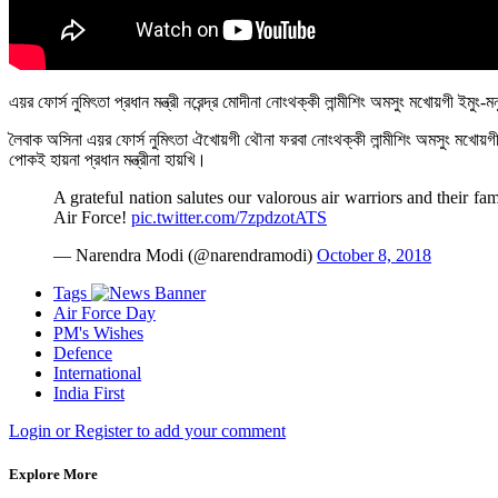
এয়র ফোর্স নুমিৎতা প্রধান মন্ত্রী নরেন্দ্র মোদীনা নোংথক্কী লান্মীশিং অমসুং মখোয়গী ইমুং-ম
লৈবাক অসিনা এয়র ফোর্স নুমিৎতা ঐখোয়গী থৌনা ফরবা নোংথক্কী লান্মীশিং অমসুং মখোয়
পোকই হায়না প্রধান মন্ত্রীনা হায়খি।
A grateful nation salutes our valorous air warriors and their fa
Air Force!
pic.twitter.com/7zpdzotATS
— Narendra Modi (@narendramodi)
October 8, 2018
Tags
Air Force Day
PM's Wishes
Defence
International
India First
Login or Register to add your comment
Explore More