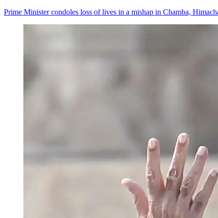
Prime Minister condoles loss of lives in a mishap in Chamba, Himach