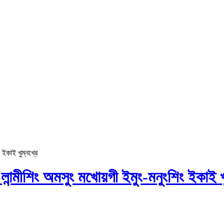
 ইকাই খুম্নখ্রে
 লান্মীশিং অমসুং মখোয়গী ইমুং-মনুংশিং ইকাই খ