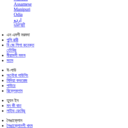
Assamese
Manipuri
Odia
اردو
ਪੰਜਾਬੀ
এন এমগী মরমদা
পুন্সি ৱারী
বি জে পিগা কনেক্ত
তৌবিয়ু
মীয়ামগী মফম
মতম
ঈ-পাউ
অনৌবা পাউশিং
মিদিয়া কভরেজ
পাউচে
রিফ্লেকশন্স
ত্যুন ইন
মন কী বাত
লাইভ য়েংবিয়ু
লৈঙাক্লোন
লৈঙাক্লোনগী খুদম