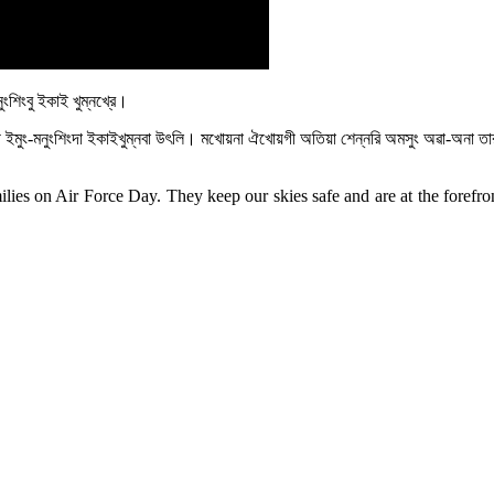
নুংশিংবু ইকাই খুম্নখ্রে।
গী ইমুং-মনুংশিংদা ইকাইখুম্নবা উৎলি। মখোয়না ঐখোয়গী অতিয়া শেন্নরি অমসুং অৱা-অনা 
milies on Air Force Day. They keep our skies safe and are at the forefro