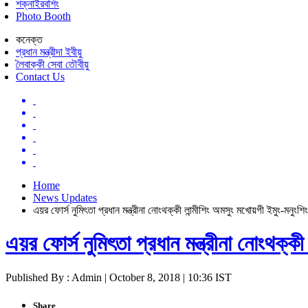
শক্নাইরবশিং
Photo Booth
কনেক্ত
প্রধান মন্ত্রীদা ইবীয়ু
লৈবাক্কী সেবা তৌবীয়ু
Contact Us
Home
News Updates
এয়র ফোর্স নুমিৎতা প্রধান মন্ত্রীনা নোংথক্কী লান্মীশিং অমসুং মখোয়গী ইমুং-মনুংশিং
এয়র ফোর্স নুমিৎতা প্রধান মন্ত্রীনা নোংথক্কী
Published By : Admin | October 8, 2018 | 10:36 IST
Share