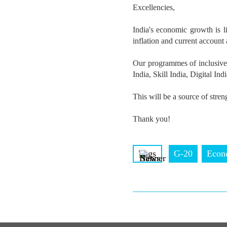
Excellencies,
India's economic growth is 
inflation and current account a
Our programmes of inclusive 
India, Skill India, Digital In
This will be a source of stre
Thank you!
Tags
G-20
Econ