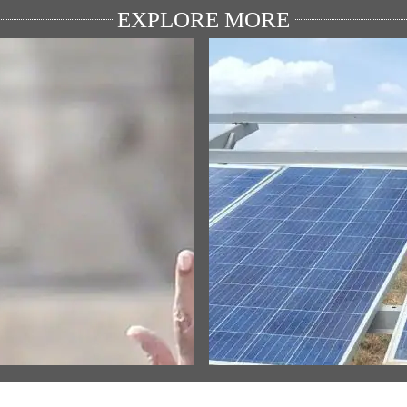
EXPLORE MORE
ULAR SPEECHES
MEDIA COVERAGE
্ত্রীনা শ্রী রাম জন্মভুমি মন্দির দ্বাজরোহন
Inspiring India: Gujarat Woman
ীখিবা ৱারোলগী মৈতৈলোন্দা হন্দোকপা
Solar Mission Earns PM Modi’s
Praise, Invitation to I-Day Cer
w All
View All