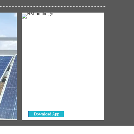
NM ON THE GO
's
Always be the first to hear from the
PM. Get the App Now!
emony
Download App