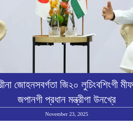
ত্রীনা জোহনসবর্গতা জি২০ লুচিংবশিংগী মীফ
জপানগী প্রধান মন্ত্রীগা উনখ্রে
November 23, 2025