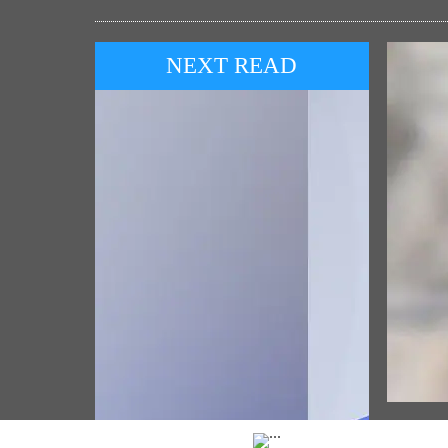
NEXT READ
POP
প্রধান মন
উৎসবতা প
প্রধান মন্ত্রীনা জোহনসবর্গতা জি২০ লুচিংবশিংগী
মীফমগী নাকন্দা জপানগী প্রধান মন্ত্রীগা উনখ্রে
Vie
(November 23, 2025)