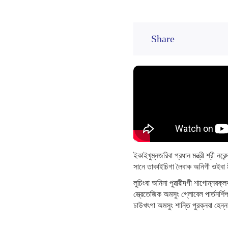
Share
ইকাইখুম্নজরিবা প্রধান মন্ত্রী শ্রী ন
সানে তাকাইচিগা লৈবাক অনিগী ওইবা
লুচিংবা অনিনা পুৱারীদগী শাগোন্নরক্
স্ত্রেতেজিক অমসুং গ্লোবেল পার্তনর্
চাউখৎপা অমসুং শান্তি পুরক্নবা হেন