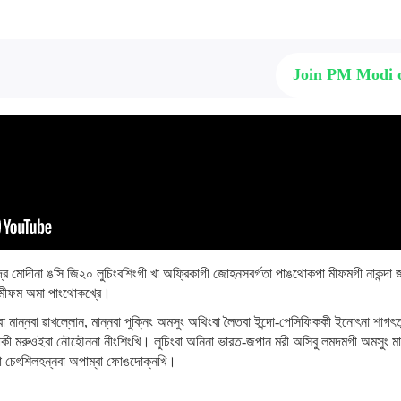
Join PM Modi
রেন্দ্র মোদীনা ঙসি জি২০ লুচিংবশিংগী খা অফ্রিকাগী জোহনসবর্গতা পাঙথোকপা মীফমগী নাকন্দা জপান
 মীফম অমা পাংথোকখ্রে।
লবা মান্নবা ৱাখল্লোন, মান্নবা পুক্নিং অমসুং অথিংবা লৈতবা ইন্দো-পেসিফিককী ইনোৎনা শাগ
শিপকী মরুওইবা নৌহৌননা নীংশিংখি। লুচিংবা অনিনা ভারত-জপান মরী অসিবু লমদমগী অমসুং মাল
্না চেৎশিলহন্নবা অপাম্বা ফোঙদোক্নখি।