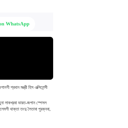
 on WhatsApp
গী প্রধান মন্ত্রী হিস এক্সিলেন্সী
ৎতুনা লাকখ্রবা ভারত-জপান স্পেসল
েমগী থাক্তা তংদু লৈতাবা পুরক্নবা,