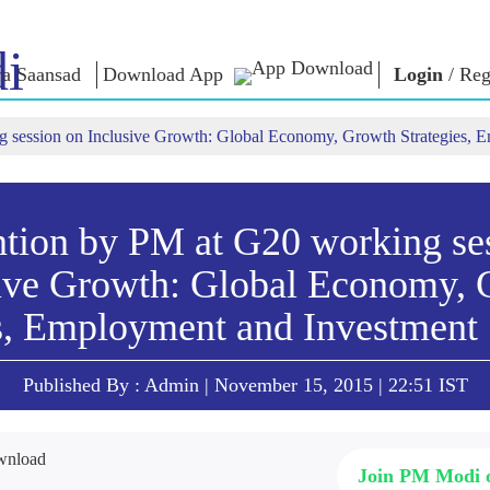
i
a Saansad
Download App
Login
/
Reg
g session on Inclusive Growth: Global Economy, Growth Strategies, E
লৈঙাক্লোন
কাংলুপশিং
এন এম ৱাখল
লৈঙাক্লোনগী খুদম
NaMo Merchandise
Exam Warri
য়ু
মালেম্না শকখঙবা
Celebrating
ক্বোৎশিং
Motherhood
ইনফোগ্রাফিক্স
ৱারোলশিং
ntion by PM at G20 working se
অন্তর্জাতিগী
নুংদা
ইথোক্লবা ৱার
ive Growth: Global Economy,
Kashi Vikas Yatra
ইন্তরভ্যুশিং
ব্লোগ
s, Employment and Investment 
Published By : Admin | November 15, 2015 | 22:51 IST
Join PM Modi