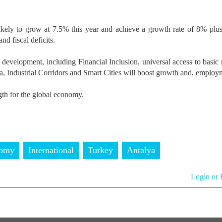
likely to grow at 7.5% this year and achieve a growth rate of 8% plu
nd fiscal deficits.
development, including Financial Inclusion, universal access to basic 
dia, Industrial Corridors and Smart Cities will boost growth and, employ
ngth for the global economy.
omy
International
Turkey
Antalya
Login or 