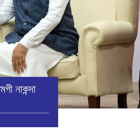
মগী নাকন্দা