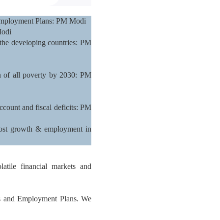
d Employment Plans: PM Modi
Modi
f the developing countries: PM
n of all poverty by 2030: PM
ccount and fiscal deficits: PM
boost growth & employment in
tile financial markets and
ies and Employment Plans. We