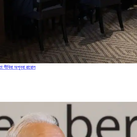
ৎতা পীখিবা অপুনবা ৱারোল