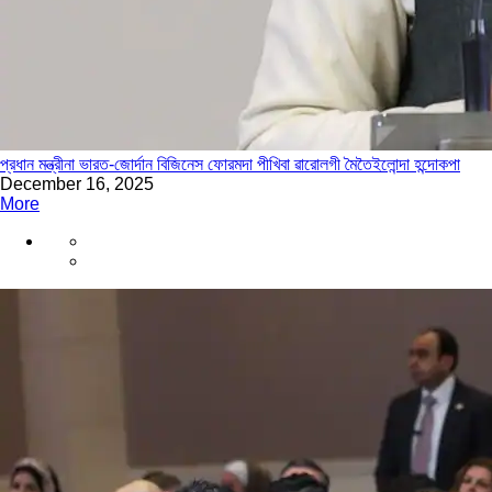
প্রধান মন্ত্রীনা ভারত-জোর্দান বিজিনেস ফোরমদা পীখিবা ৱারোলগী মৈতৈইলোন্দা হন্দোকপা
December 16, 2025
More