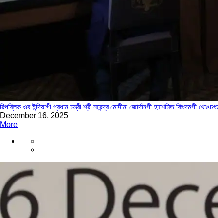
রিপব্লিক ওব ইন্দিয়াগী প্রধান মন্ত্রী শ্রী নরেন্দ্র মোদীনা জোর্দানগী হাশেমিত কিংদমগী খোঙচ
December 16, 2025
More