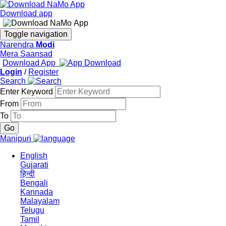
Download app
Toggle navigation
Narendra
Modi
Mera Saansad
Download App
Login
/
Register
Search
Enter Keyword
From
To
Manipuri
English
Gujarati
हिन्दी
Bengali
Kannada
Malayalam
Telugu
Tamil